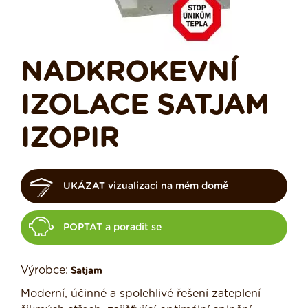
NADKROKEVNÍ
IZOLACE SATJAM
IZOPIR
UKÁZAT vizualizaci na mém domě
POPTAT a poradit se
Výrobce:
Satjam
Moderní, účinné a spolehlivé řešení zateplení