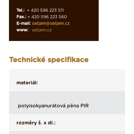
Tel.:
+ 420 596 223 511
Fax.:
+ 420 596 223 560
E-mail:
satjam@satjam.cz
www:
satjam.cz
Technické specifikace
materiál:
polyisokyanurátová pěna PIR
rozměry š. x dl.: