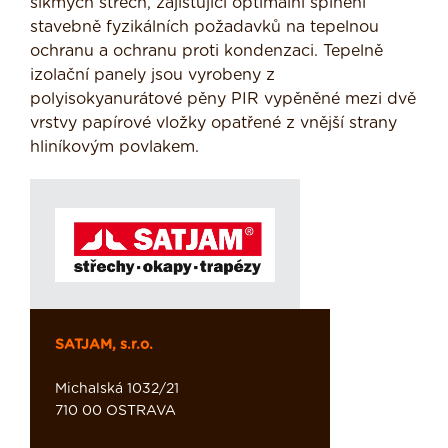
šikmých střech, zajišťující optimální splnění
stavebně fyzikálních požadavků na tepelnou
ochranu a ochranu proti kondenzaci. Tepelně
izolační panely jsou vyrobeny z
polyisokyanurátové pěny PIR vypěněné mezi dvě
vrstvy papírové vložky opatřené z vnější strany
hliníkovým povlakem.
SATJAM, s.r.o.
Michalská 1032/21
710 00 OSTRAVA