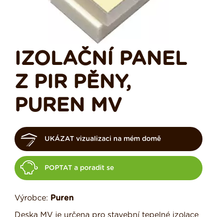
IZOLAČNÍ PANEL
Z PIR PĚNY,
PUREN MV
UKÁZAT vizualizaci na mém domě
POPTAT a poradit se
Výrobce:
Puren
Deska MV je určena pro stavební tepelné izolace