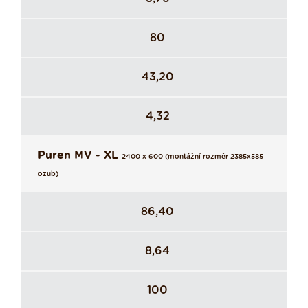
80
43,20
4,32
Puren MV - XL
2400 x 600 (montážní rozměr 2385x585
ozub)
86,40
8,64
100