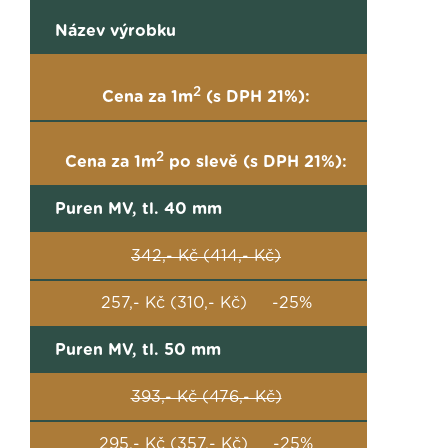
Název výrobku
2
Cena za 1m
(s DPH 21%):
2
Cena za 1m
po slevě (s DPH 21%):
Puren MV, tl. 40 mm
342,- Kč (414,- Kč)
257,- Kč (310,- Kč) -25%
Puren MV, tl. 50 mm
393,- Kč (476,- Kč)
295,- Kč (357,- Kč) -25%