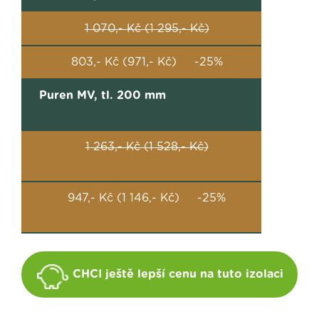
1 070,- Kč (1 295,- Kč)
803,- Kč (971,- Kč) -25%
Puren MV, tl. 200 mm
1 263,- Kč (1 528,- Kč)
947,- Kč (1 146,- Kč) -25%
CHCI ještě lepší cenu na tuto izolaci