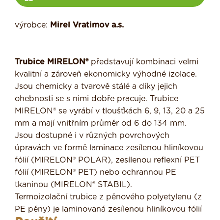
výrobce:
Mirel Vratimov a.s.
Trubice MIRELON®
představují kombinaci velmi
kvalitní a zároveň ekonomicky výhodné izolace.
Jsou chemicky a tvarově stálé a díky jejich
ohebnosti se s nimi dobře pracuje. Trubice
MIRELON® se vyrábí v tloušťkách 6, 9, 13, 20 a 25
mm a mají vnitřním průměr od 6 do 134 mm.
Jsou dostupné i v různých povrchových
úpravách ve formě laminace zesílenou hliníkovou
fólií (MIRELON® POLAR), zesílenou reflexní PET
fólií (MIRELON® PET) nebo ochrannou PE
tkaninou (MIRELON® STABIL).
Termoizolační trubice z pěnového polyetylenu (z
PE pěny) je laminovaná zesílenou hliníkovou fólií