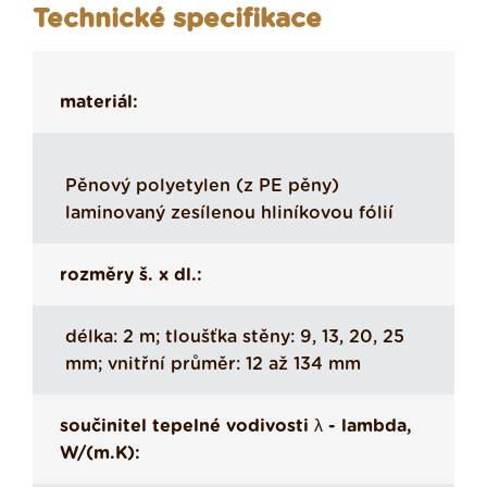
Technické specifikace
materiál:
Pěnový polyetylen (z PE pěny)
laminovaný zesílenou hliníkovou fólií
rozměry š. x dl.:
délka: 2 m; tloušťka stěny: 9, 13, 20, 25
mm; vnitřní průměr: 12 až 134 mm
součinitel tepelné vodivosti λ - lambda,
W/(m.K):