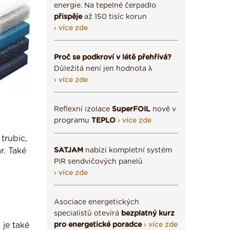
energie. Na tepelné čerpadlo
přispěje
až 150 tisíc korun
› více zde
Proč se podkroví v létě přehřívá?
Důležitá není jen hodnota λ
› více zde
Reflexní izolace
SuperFOIL
nově v
programu
TEPLO
› více zde
trubic,
r. Také
SATJAM
nabízí kompletní systém
PIR sendvičových panelů
› více zde
Asociace energetických
specialistů otevírá
bezplatný kurz
 je také
pro energetické poradce
› více zde