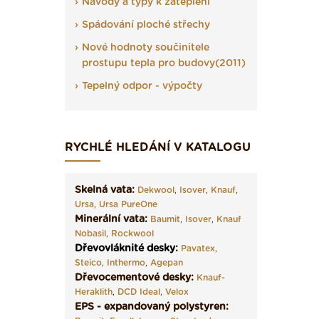
Návody a typy k zateplení
Spádování ploché střechy
Nové hodnoty součinitele
prostupu tepla pro budovy(2011)
Tepelný odpor - výpočty
RYCHLÉ HLEDÁNÍ V KATALOGU
Skelná vata:
Dekwool
,
Isover
,
Knauf
,
Ursa
,
Ursa PureOne
Minerální vata:
Baumit
,
Isover
,
Knauf
Nobasil
,
Rockwool
Dřevovláknité desky
:
Pavatex
,
Steico
,
Inthermo
,
Agepan
Dřevocementové desky:
Knauf-
Heraklith
,
DCD Ideal
,
Velox
EPS - expandovaný polystyren: