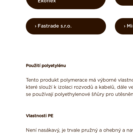
Ekoflex
Fastrade s.r.o.
Mi
Použití polyetylénu
Tento produkt polymerace má výborné vlastnos
které slouží k izolaci rozvodů a kabelů, dále 
se používají polyethylenové šňůry pro utěsnění
Vlastnosti PE
Není nasákavý, je trvale pružný a ohebný a n