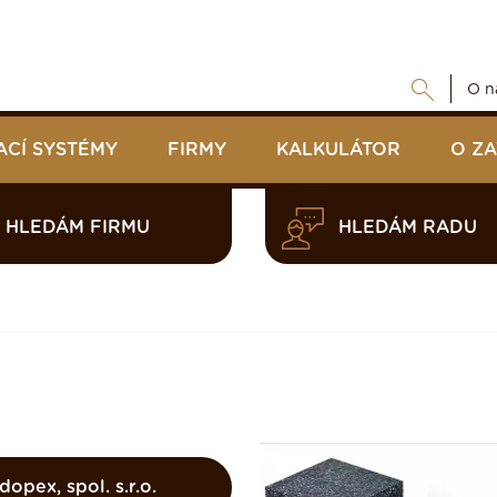
O n
ACÍ SYSTÉMY
FIRMY
KALKULÁTOR
O Z
HLEDÁM FIRMU
HLEDÁM RADU
dopex, spol. s.r.o.