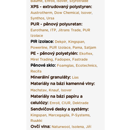
Baumit
,
Enroll
,
Isover
,
Styrotrade
XPS - extrudovaný polystyren:
Austrotherm
,
Dow Chemical
,
Isover
,
Synthos
,
Ursa
PUR - pěnový polyuretan:
Eurothane
,
ITP
,
Jitrans Trade
,
PUR
Izolace
PIR izolace
:
Dekpir
,
Kingspan
,
Powerline
,
PUR Izolace
,
Pama,
Satjam
PE - pěnový polyetylén:
Ekoflex
,
Mirel Trading
,
Fadopex
,
Fastrade
Pěnové sklo
:
Foamglas
,
Ecotechnics
,
Recifa
Minerální granuláty:
Lias
Materiály na bázi kamenné vlny:
Machstav
,
Knauf
,
Isover
Materiály na bázi papíru a
celulózy:
Enroll
,
CIUR
,
Dektrade
Sendvičové desky a systémy:
Kingspan
,
Marcegaglia
,
P-Systems
,
Ruukki
Ovčí vlna:
Naturwool
,
Isolena
,
Jiří