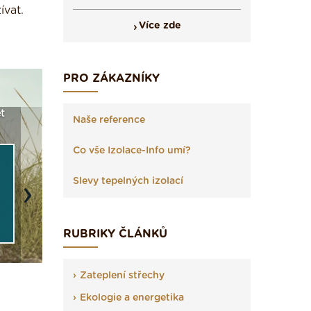
ívat.
Více zde
PRO ZÁKAZNÍKY
t
Seriál: Fasády ETICS a
Vyberte si izolaci a pak
Vytvořte
Naše reference
vše podstatné v kostce ›
ji tady klidně poptejte ›
fasády ›
Co vše Izolace-Info umí?
Slevy tepelných izolací
Next
RUBRIKY ČLÁNKŮ
Zateplení střechy
Ekologie a energetika