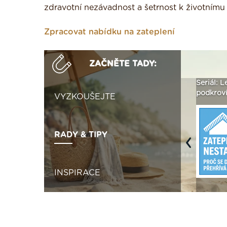
zdravotní nezávadnost a šetrnost k životnímu 
Zpracovat nabídku na zateplení
ZAČNĚTE TADY:
ak
Vytvořte si vizualizaci
Není polystyren? My ho
Seriál: L
 ›
fasády ›
seženeme! ›
podkroví
VYZKOUŠEJTE
RADY & TIPY
Previous
INSPIRACE