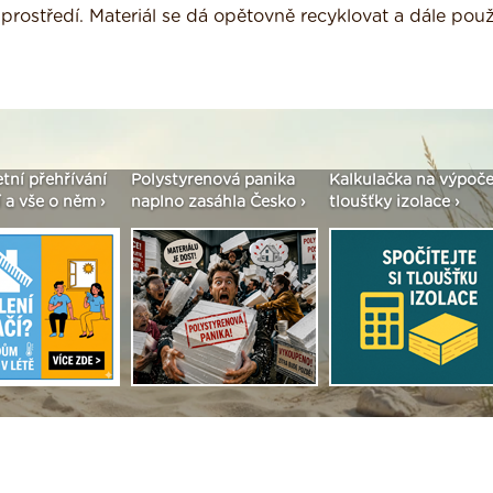
prostředí. Materiál se dá opětovně recyklovat a dále použ
etní přehřívání
Polystyrenová panika
Kalkulačka na výpoče
 a vše o něm ›
naplno zasáhla Česko ›
tloušťky izolace ›