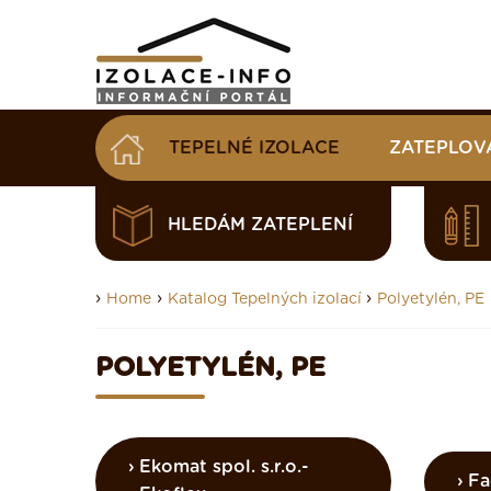
TEPELNÉ IZOLACE
ZATEPLOV
HLEDÁM ZATEPLENÍ
›
›
›
Home
Katalog Tepelných izolací
Polyetylén, PE
POLYETYLÉN, PE
Ekomat spol. s.r.o.-
Fa