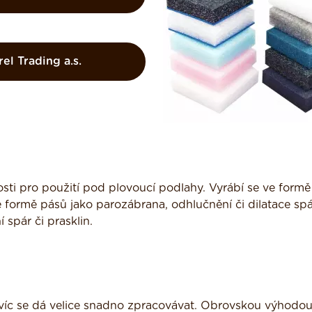
rel Trading a.s.
ti pro použití pod plovoucí podlahy. Vyrábí se ve formě 
ve formě pásů jako parozábrana, odhlučnění či dilatace spá
 spár či prasklin.
avíc se dá velice snadno zpracovávat. Obrovskou výhodou