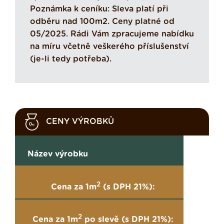
Poznámka k ceníku: Sleva platí při
odběru nad 100m2. Ceny platné od
05/2025. Rádi Vám zpracujeme nabídku
na míru včetně veškerého příslušenství
(je-li tedy potřeba).
CENY VÝROBKŮ
Název výrobku
2
Cena za 1m
(s DPH 21%):
2
Cena za 1m
po slevě (s DPH 21%):