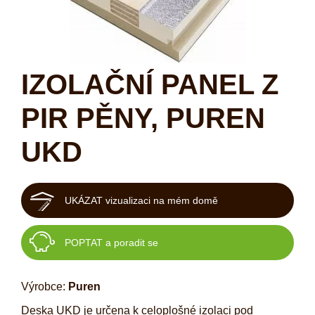
IZOLAČNÍ PANEL Z
PIR PĚNY, PUREN
UKD
UKÁZAT vizualizaci na mém domě
POPTAT a poradit se
Výrobce:
Puren
Deska UKD je určena k celoplošné izolaci pod