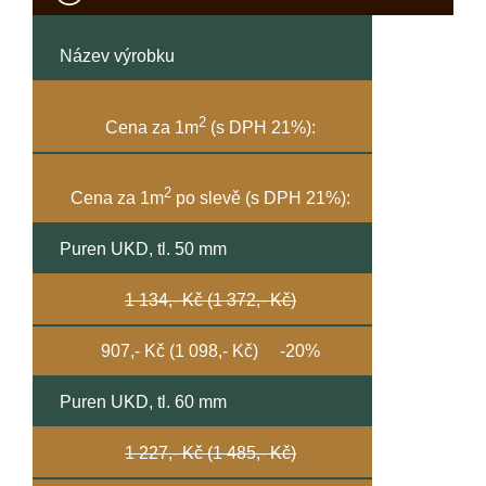
Název výrobku
2
Cena za 1m
(s DPH 21%):
2
Cena za 1m
po slevě (s DPH 21%):
Puren UKD, tl. 50 mm
1 134,- Kč (1 372,- Kč)
907,- Kč (1 098,- Kč) -20%
Puren UKD, tl. 60 mm
1 227,- Kč (1 485,- Kč)