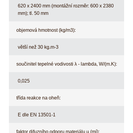
620 x 2400 mm (montážní rozměr: 600 x 2380
mm); tl. 50 mm
objemová hmotnost (kg/m3):
větší než 30 kg.m-3
součinitel tepelné vodivosti λ - lambda, W/(m.K):
0,025
třída reakce na oheň:
E dle EN 13501-1
faktor difuzního odporu materiálu µ (mí):