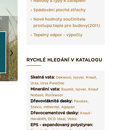
Návody a typy k zateplení
Spádování ploché střechy
a
Vyberte si izolaci a pak
Vytvořte si vizualizaci
Není po
Nové hodnoty součinitele
e ›
ji tady klidně poptejte ›
fasády ›
seženem
prostupu tepla pro budovy(2011)
Tepelný odpor - výpočty
Next
RYCHLÉ HLEDÁNÍ V KATALOGU
Skelná vata:
Dekwool
,
Isover
,
Knauf
,
Ursa
,
Ursa PureOne
Minerální vata:
Baumit
,
Isover
,
Knauf
Nobasil
,
Rockwool
Dřevovláknité desky
:
Pavatex
,
Steico
,
Inthermo
,
Agepan
Dřevocementové desky:
Knauf-
Heraklith
,
DCD Ideal
,
Velox
EPS - expandovaný polystyren: