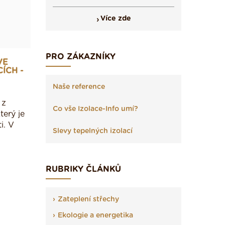
Více zde
PRO ZÁKAZNÍKY
VE
ÍCH -
Naše reference
 z
Co vše Izolace-Info umí?
terý je
i. V
Slevy tepelných izolací
RUBRIKY ČLÁNKŮ
Zateplení střechy
Ekologie a energetika