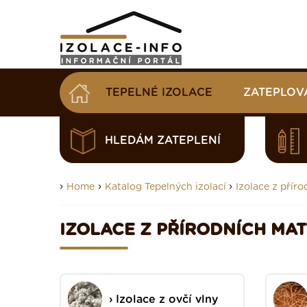
TEPELNÉ IZOLACE
ZATEPLOV
HLEDÁM ZATEPLENÍ
›
›
›
Home
Katalog Tepelných izolací
Izolace z příro
IZOLACE Z PŘÍRODNÍCH MAT
Izolace z ovčí vlny