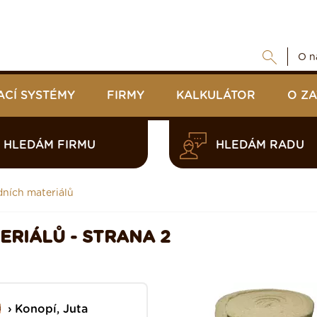
O n
ACÍ SYSTÉMY
FIRMY
KALKULÁTOR
O Z
HLEDÁM FIRMU
HLEDÁM RADU
dních materiálů
ERIÁLŮ - STRANA 2
Konopí, Juta