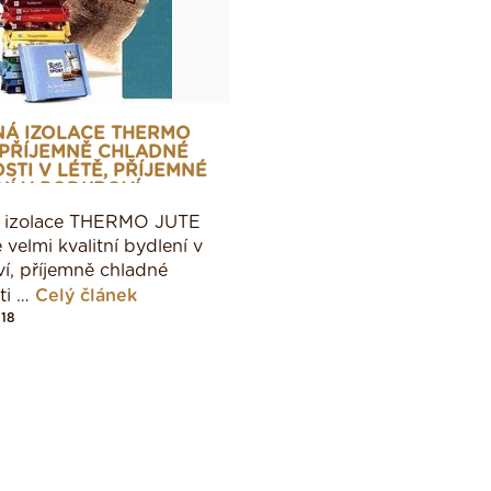
NÁ IZOLACE THERMO
 PŘÍJEMNĚ CHLADNÉ
STI V LÉTĚ, PŘÍJEMNÉ
NÍ V PODKROVÍ
á izolace THERMO JUTE
e velmi kvalitní bydlení v
í, příjemně chladné
ti …
Celý článek
018