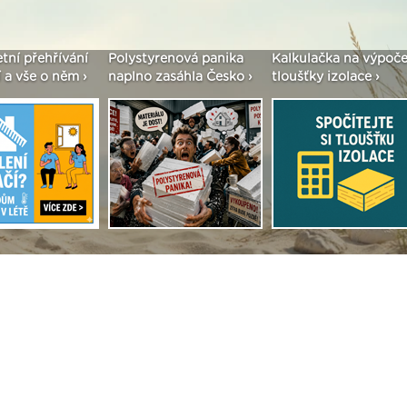
enová panika
Kalkulačka na výpočet
Seriál: Fasády ETICS 
asáhla Česko ›
tloušťky izolace ›
vše podstatné v kostc