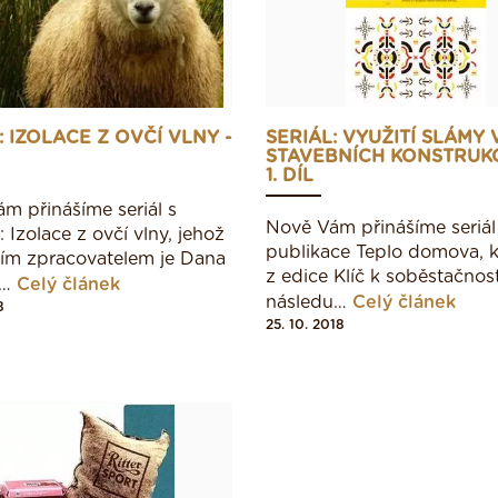
: IZOLACE Z OVČÍ VLNY -
SERIÁL: VYUŽITÍ SLÁMY 
STAVEBNÍCH KONSTRUKC
1. DÍL
m přinášíme seriál s
Nově Vám přinášíme seriál
 Izolace z ovčí vlny, jehož
publikace Teplo domova, k
ím zpracovatelem je Dana
z edice Klíč k soběstačnost
o…
Celý článek
následu…
Celý článek
8
25. 10. 2018