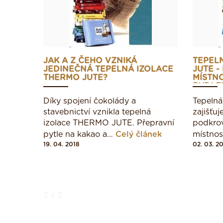
JAK A Z ČEHO VZNIKÁ
TEPEL
JEDINEČNÁ TEPELNÁ IZOLACE
JUTE -
THERMO JUTE?
MÍSTNO
BYDLE
Díky spojení čokolády a
Tepeln
stavebnictví vznikla tepelná
zajišťuj
izolace THERMO JUTE. Přepravní
podkrov
pytle na kakao a…
Celý článek
místnos
19. 04. 2018
02. 03. 2
2 z 2