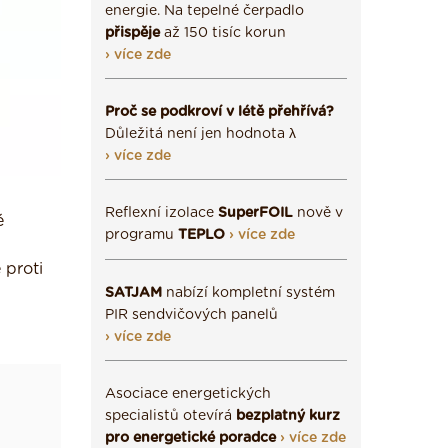
energie. Na tepelné čerpadlo
přispěje
až 150 tisíc korun
› více zde
Proč se podkroví v létě přehřívá?
Důležitá není jen hodnota λ
› více zde
Reflexní izolace
SuperFOIL
nově v
é
programu
TEPLO
› více zde
 proti
SATJAM
nabízí kompletní systém
PIR sendvičových panelů
› více zde
Asociace energetických
specialistů otevírá
bezplatný kurz
pro energetické poradce
› více zde