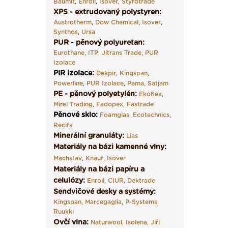
Baumit
,
Enroll
,
Isover
,
Styrotrade
XPS - extrudovaný polystyren:
Austrotherm
,
Dow Chemical
,
Isover
,
Synthos
,
Ursa
PUR - pěnový polyuretan:
Eurothane
,
ITP
,
Jitrans Trade
,
PUR
Izolace
PIR izolace
:
Dekpir
,
Kingspan
,
Powerline
,
PUR Izolace
,
Pama,
Satjam
PE - pěnový polyetylén:
Ekoflex
,
Mirel Trading
,
Fadopex
,
Fastrade
Pěnové sklo
:
Foamglas
,
Ecotechnics
,
Recifa
Minerální granuláty:
Lias
Materiály na bázi kamenné vlny:
Machstav
,
Knauf
,
Isover
Materiály na bázi papíru a
celulózy:
Enroll
,
CIUR
,
Dektrade
Sendvičové desky a systémy:
Kingspan
,
Marcegaglia
,
P-Systems
,
Ruukki
Ovčí vlna:
Naturwool
,
Isolena
,
Jiří