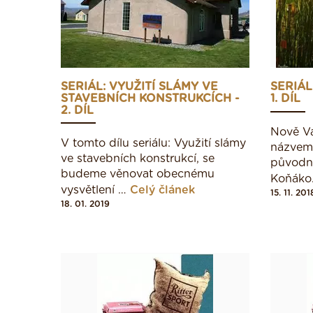
SERIÁL: VYUŽITÍ SLÁMY VE
SERIÁL
STAVEBNÍCH KONSTRUKCÍCH -
1. DÍL
2. DÍL
Nově Vá
V tomto dílu seriálu: Využití slámy
názvem:
ve stavebních konstrukcí, se
původn
budeme věnovat obecnému
Koňák
vysvětlení …
Celý článek
15. 11. 201
18. 01. 2019