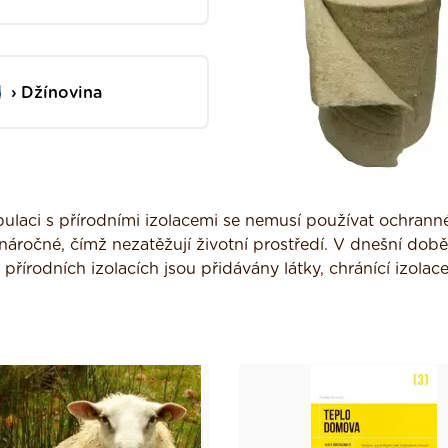
Džínovina
pulaci s přírodními izolacemi se nemusí používat ochrann
áročné, čímž nezatěžují životní prostředí. V dnešní době
 přírodních izolacích jsou přidávány látky, chránící izolace