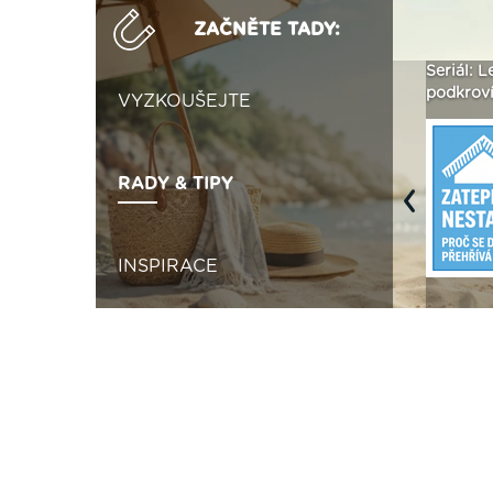
ZAČNĚTE TADY:
Není polystyren? My ho
Seriál: Letní přehřívání
Polystyr
seženeme! ›
podkroví a vše o něm ›
naplno z
VYZKOUŠEJTE
RADY & TIPY
Previous
INSPIRACE