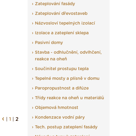
Zateplování fasády
Zateplování dřevostaveb
Názvosloví tepelných izolací
Izolace a zateplení sklepa
Pasivní domy
Stavba - odhlučnění, odvlhčení,
reakce na oheň
Součinitel prostupu tepla
Tepelné mosty a plísně v domu
Paropropustnost a difúze
Třídy reakce na oheň u materiálů
Objemová hmotnost
‹
Kondenzace vodní páry
|
1
|
2
Tech. postup zateplení fasády