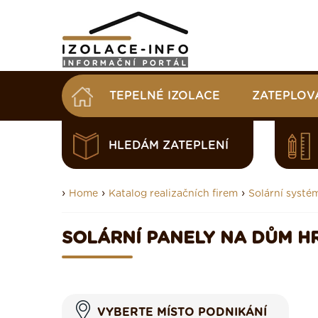
TEPELNÉ IZOLACE
ZATEPLOV
HLEDÁM ZATEPLENÍ
›
›
›
Home
Katalog realizačních firem
Solární systé
SOLÁRNÍ PANELY NA DŮM H
VYBERTE MÍSTO PODNIKÁNÍ