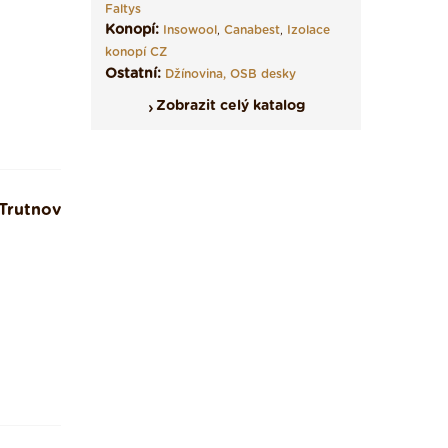
Faltys
Konopí:
Insowool
,
Canabest
,
Izolace
konopí CZ
Ostatní:
Džínovina,
OSB desky
Zobrazit celý katalog
Trutnov