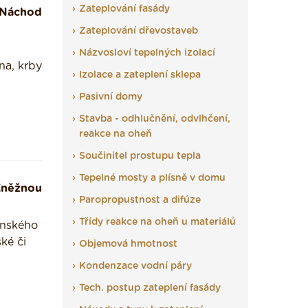
Zateplování fasády
Náchod
Zateplování dřevostaveb
Názvosloví tepelných izolací
na, krby
Izolace a zateplení sklepa
Pasivní domy
Stavba - odhlučnění, odvlhčení,
reakce na oheň
Součinitel prostupu tepla
Tepelné mosty a plísně v domu
Kněžnou
Paropropustnost a difúze
Třídy reakce na oheň u materiálů
ponského
ké či
Objemová hmotnost
Kondenzace vodní páry
Tech. postup zateplení fasády