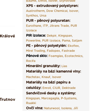
Baumit
,
Enroll
,
Isover
,
Styrotrade
XPS - extrudovaný polystyren:
Austrotherm
,
Dow Chemical
,
Isover
,
Synthos
,
Ursa
PUR - pěnový polyuretan:
Eurothane
,
ITP
,
Jitrans Trade
,
PUR
Izolace
PIR izolace
:
Králové
Dekpir
,
Kingspan
,
Powerline
,
PUR Izolace
,
Pama,
Satjam
PE - pěnový polyetylén:
Ekoflex
,
Mirel Trading
,
Fadopex
,
Fastrade
Pěnové sklo
:
Foamglas
,
Ecotechnics
,
Recifa
Minerální granuláty:
Lias
Materiály na bázi kamenné vlny:
Machstav
,
Knauf
,
Isover
Materiály na bázi papíru a
celulózy:
Enroll
,
CIUR
,
Dektrade
Sendvičové desky a systémy:
Kingspan
,
Marcegaglia
,
P-Systems
,
Trutnov
Ruukki
Ovčí vlna:
Naturwool
,
Isolena
,
Jiří