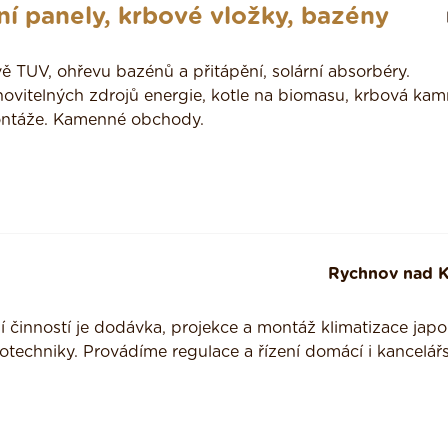
ní panely, krbové vložky, bazény
vě TUV, ohřevu bazénů a přitápění, solární absorbéry.
novitelných zdrojů energie, kotle na biomasu, krbová kam
montáže. Kamenné obchody.
Rychnov nad 
lší činností je dodávka, projekce a montáž klimatizace ja
techniky. Provádíme regulace a řízení domácí i kancelářs