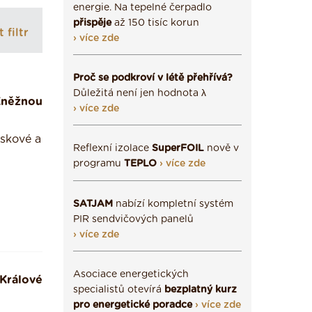
energie. Na tepelné čerpadlo
přispěje
až 150 tisíc korun
 filtr
› více zde
Proč se podkroví v létě přehřívá?
Důležitá není jen hodnota λ
Kněžnou
› více zde
skové a
Reflexní izolace
SuperFOIL
nově v
programu
TEPLO
› více zde
SATJAM
nabízí kompletní systém
PIR sendvičových panelů
› více zde
Asociace energetických
Králové
specialistů otevírá
bezplatný kurz
pro energetické poradce
› více zde