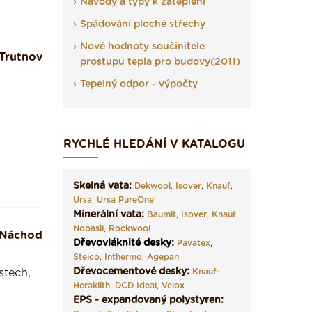
Návody a typy k zateplení
Spádování ploché střechy
Nové hodnoty součinitele
Trutnov
prostupu tepla pro budovy(2011)
Tepelný odpor - výpočty
RYCHLÉ HLEDÁNÍ V KATALOGU
Skelná vata:
Dekwool
,
Isover
,
Knauf
,
Ursa
,
Ursa PureOne
Minerální vata:
Baumit
,
Isover
,
Knauf
Nobasil
,
Rockwool
Náchod
Dřevovláknité desky
:
Pavatex
,
Steico
,
Inthermo
,
Agepan
Dřevocementové desky:
stech,
Knauf-
Heraklith
,
DCD Ideal
,
Velox
EPS - expandovaný polystyren: