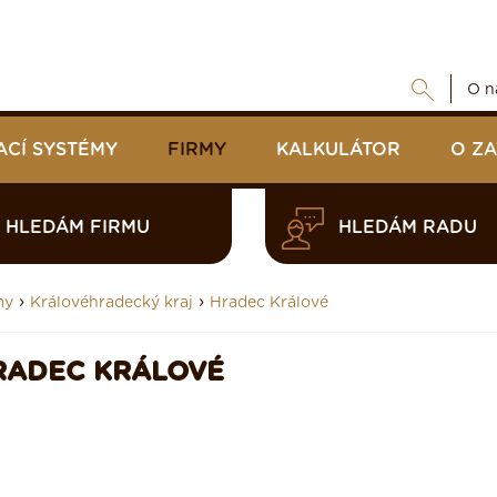
O n
ACÍ SYSTÉMY
FIRMY
KALKULÁTOR
O Z
HLEDÁM FIRMU
HLEDÁM RADU
›
›
my
Královéhradecký kraj
Hradec Králové
RADEC KRÁLOVÉ