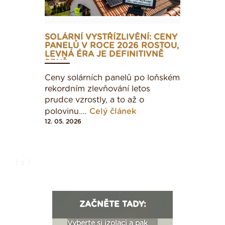
SOLÁRNÍ VYSTŘÍZLIVĚNÍ: CENY
PANELŮ V ROCE 2026 ROSTOU,
LEVNÁ ÉRA JE DEFINITIVNĚ
PRYČ
Ceny solárních panelů po loňském
rekordním zlevňování letos
prudce vzrostly, a to až o
polovinu.…
Celý článek
12. 05. 2026
1 z 1
ZAČNĚTE TADY:
: Fasády ETICS a
Vyberte si izolaci a pak
Vytvořte si vizualiz