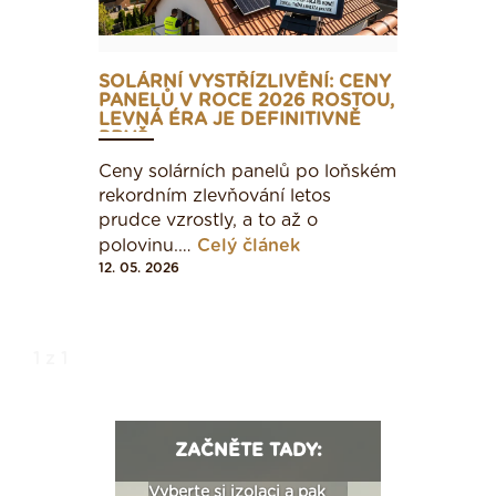
SOLÁRNÍ VYSTŘÍZLIVĚNÍ: CENY
PANELŮ V ROCE 2026 ROSTOU,
LEVNÁ ÉRA JE DEFINITIVNĚ
PRYČ
Ceny solárních panelů po loňském
rekordním zlevňování letos
prudce vzrostly, a to až o
polovinu.…
Celý článek
12. 05. 2026
1 z 1
ZAČNĚTE TADY:
: Fasády ETICS a
Vyberte si izolaci a pak
Vytvořte si vizualiz