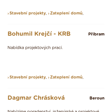
Stavební projekty
,
Zateplení domů
,
Bohumil Krejčí - KRB
Příbram
Nabídka projektových prací.
Stavební projekty
,
Zateplení domů
,
Dagmar Chrásková
Beroun
Nabízíme poradenství, inženýrské a projektové