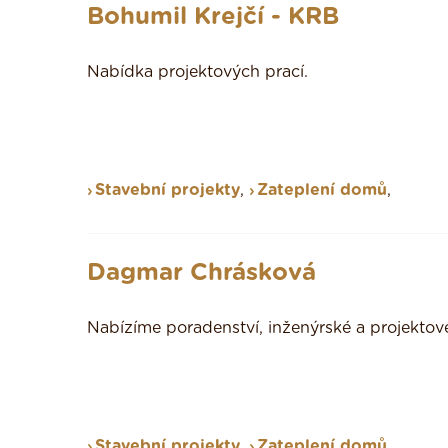
Bohumil Krejčí - KRB
Nabídka projektových prací.
Stavební projekty
,
Zateplení domů
,
Dagmar Chrásková
Nabízíme poradenství, inženýrské a projektové
Stavební projekty
,
Zateplení domů
,