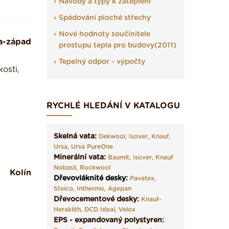
Návody a typy k zateplení
Spádování ploché střechy
Nové hodnoty součinitele
a-západ
prostupu tepla pro budovy(2011)
Tepelný odpor - výpočty
osti,
RYCHLÉ HLEDÁNÍ V KATALOGU
Skelná vata:
Dekwool
,
Isover
,
Knauf
,
Ursa
,
Ursa PureOne
Minerální vata:
Baumit
,
Isover
,
Knauf
Nobasil
,
Rockwool
Kolín
Dřevovláknité desky
:
Pavatex
,
Steico
,
Inthermo
,
Agepan
Dřevocementové desky:
Knauf-
Heraklith
,
DCD Ideal
,
Velox
EPS - expandovaný polystyren: