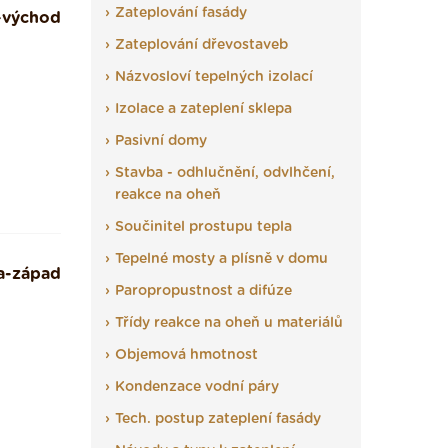
Zateplování fasády
-východ
Zateplování dřevostaveb
Názvosloví tepelných izolací
Izolace a zateplení sklepa
Pasivní domy
Stavba - odhlučnění, odvlhčení,
reakce na oheň
Součinitel prostupu tepla
Tepelné mosty a plísně v domu
a-západ
Paropropustnost a difúze
Třídy reakce na oheň u materiálů
Objemová hmotnost
Kondenzace vodní páry
Tech. postup zateplení fasády