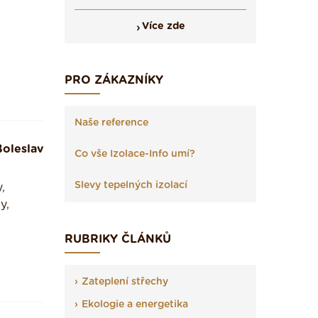
Více zde
PRO ZÁKAZNÍKY
Naše reference
oleslav
Co vše Izolace-Info umí?
Slevy tepelných izolací
,
y,
RUBRIKY ČLÁNKŮ
Zateplení střechy
Ekologie a energetika