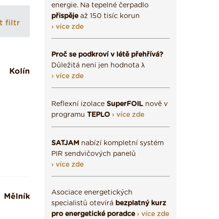
energie. Na tepelné čerpadlo
přispěje
až 150 tisíc korun
 filtr
› více zde
Proč se podkroví v létě přehřívá?
Důležitá není jen hodnota λ
Kolín
› více zde
Reflexní izolace
SuperFOIL
nově v
programu
TEPLO
› více zde
SATJAM
nabízí kompletní systém
PIR sendvičových panelů
› více zde
Asociace energetických
Mělník
specialistů otevírá
bezplatný kurz
pro energetické poradce
› více zde