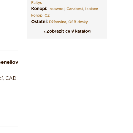
Faltys
Konopí:
Insowool
,
Canabest
,
Izolace
konopí CZ
Ostatní:
Džínovina,
OSB desky
Zobrazit celý katalog
Benešov
cí, CAD