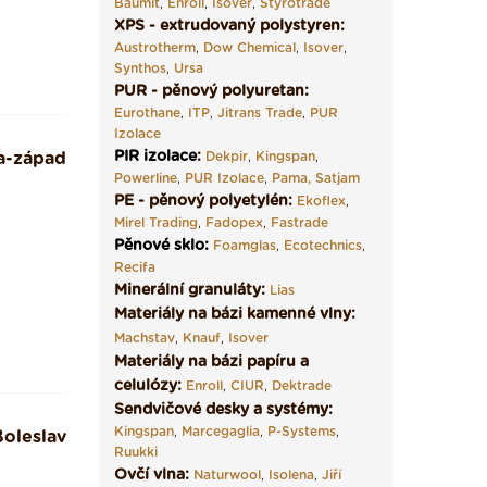
Baumit
,
Enroll
,
Isover
,
Styrotrade
XPS - extrudovaný polystyren:
Austrotherm
,
Dow Chemical
,
Isover
,
Synthos
,
Ursa
PUR - pěnový polyuretan:
Eurothane
,
ITP
,
Jitrans Trade
,
PUR
Izolace
PIR izolace
:
a-západ
Dekpir
,
Kingspan
,
Powerline
,
PUR Izolace
,
Pama,
Satjam
PE - pěnový polyetylén:
Ekoflex
,
Mirel Trading
,
Fadopex
,
Fastrade
Pěnové sklo
:
Foamglas
,
Ecotechnics
,
Recifa
Minerální granuláty:
Lias
Materiály na bázi kamenné vlny:
Machstav
,
Knauf
,
Isover
Materiály na bázi papíru a
celulózy:
Enroll
,
CIUR
,
Dektrade
Sendvičové desky a systémy:
Kingspan
,
Marcegaglia
,
P-Systems
,
oleslav
Ruukki
Ovčí vlna:
Naturwool
,
Isolena
,
Jiří