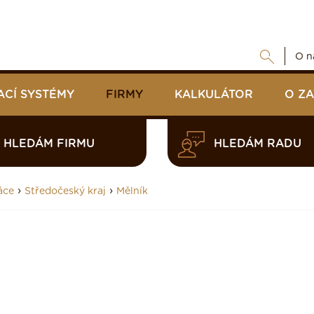
O n
ACÍ SYSTÉMY
FIRMY
KALKULÁTOR
O Z
HLEDÁM FIRMU
HLEDÁM RADU
›
›
áce
Středočeský kraj
Mělník