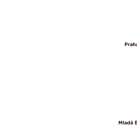
Prah
Mladá B