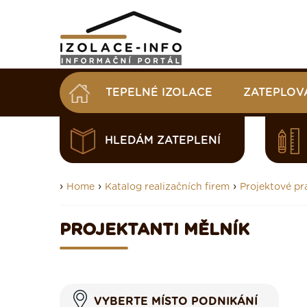
TEPELNÉ IZOLACE
ZATEPLOV
HLEDÁM ZATEPLENÍ
›
›
›
Home
Katalog realizačních firem
Projektové pr
PROJEKTANTI MĚLNÍK
VYBERTE MÍSTO PODNIKÁNÍ