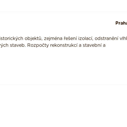
Prah
storických objektů, zejména řešení izolací, odstranění vlhk
vých staveb. Rozpočty rekonstrukcí a stavební a