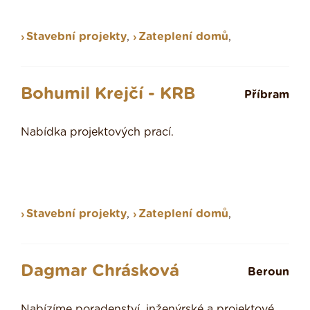
Stavební projekty
,
Zateplení domů
,
Bohumil Krejčí - KRB
Příbram
Nabídka projektových prací.
Stavební projekty
,
Zateplení domů
,
Dagmar Chrásková
Beroun
Nabízíme poradenství, inženýrské a projektové