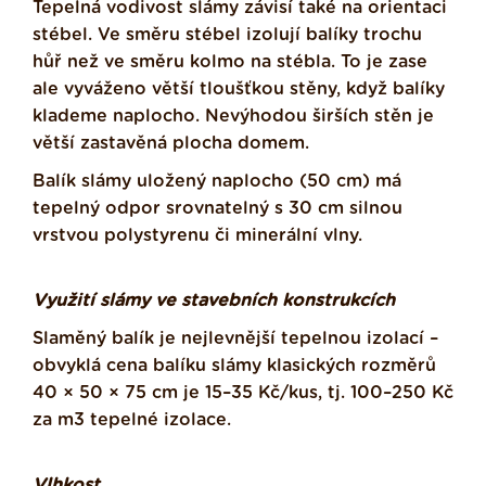
Tepelná vodivost slámy závisí také na orientaci
stébel. Ve směru stébel izolují balíky trochu
hůř než ve směru kolmo na stébla. To je zase
ale vyváženo větší tloušťkou stěny, když balíky
klademe naplocho. Nevýhodou širších stěn je
větší zastavěná plocha domem.
Balík slámy uložený naplocho (50 cm) má
tepelný odpor srovnatelný s 30 cm silnou
vrstvou polystyrenu či minerální vlny.
Využití slámy ve stavebních konstrukcích
Slaměný balík je nejlevnější tepelnou izolací –
obvyklá cena balíku slámy klasických rozměrů
40 × 50 × 75 cm je 15–35 Kč/kus, tj. 100–250 Kč
za m3 tepelné izolace.
Vlhkost