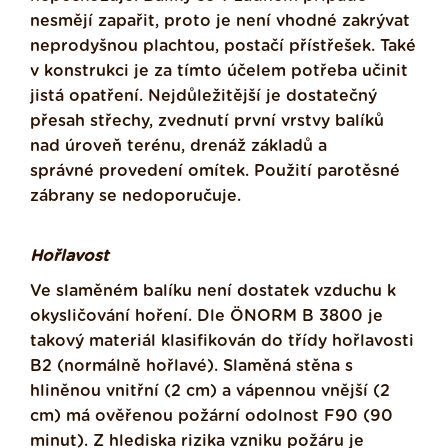
nesmějí zapařit, proto je není vhodné zakrývat
neprodyšnou plachtou, postačí přístřešek. Také
v konstrukci je za tímto účelem potřeba učinit
jistá opatření. Nejdůležitější je dostatečný
přesah střechy, zvednutí první vrstvy balíků
nad úroveň terénu, drenáž základů a
správné
provedení omítek. Použití parotěsné
zábrany se nedoporučuje.
Hořlavost
Ve slaměném balíku není dostatek vzduchu k
okysličování hoření. Dle ÖNORM B 3800 je
takový materiál klasifikován do třídy hořlavosti
B2 (normálně hořlavé). Slaměná stěna s
hliněnou vnitřní (2 cm) a vápennou vnější (2
cm) má ověřenou požární odolnost F90 (90
minut). Z hlediska rizika vzniku požáru je