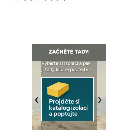
ZAČNĚTE TADY:
: Fasády ETICS a
Vyberte si izolaci a pak
Vytvořte si vizualiz
dstatné v kostce ›
ji tady klidně poptejte ›
fasády ›
Previous
Next