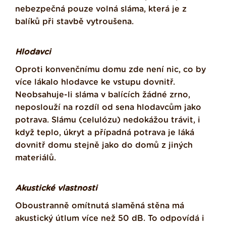
nebezpečná pouze volná sláma, která je z
balíků při stavbě vytroušena.
Hlodavci
Oproti konvenčnímu domu zde není nic, co by
více lákalo hlodavce ke vstupu dovnitř.
Neobsahuje-li sláma v balících žádné zrno,
neposlouží na rozdíl od sena hlodavcům jako
potrava. Slámu (celulózu) nedokážou trávit, i
když teplo, úkryt a případná potrava je láká
dovnitř domu stejně jako do domů z jiných
materiálů.
Akustické vlastnosti
Oboustranně omítnutá slaměná stěna má
akustický útlum více než 50 dB. To odpovídá i