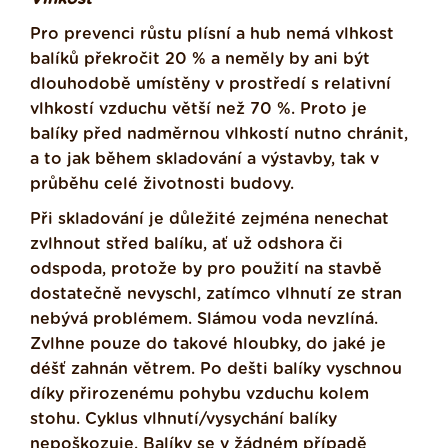
Pro prevenci růstu plísní a hub nemá vlhkost
balíků překročit 20 % a neměly by ani být
dlouhodobě umístěny v prostředí s relativní
vlhkostí vzduchu větší než 70 %. Proto je
balíky před nadměrnou vlhkostí nutno chránit,
a to jak během skladování a výstavby, tak v
průběhu celé životnosti budovy.
Při skladování je důležité zejména nenechat
zvlhnout střed balíku, ať už odshora či
odspoda, protože by pro použití na stavbě
dostatečně nevyschl, zatímco vlhnutí ze stran
nebývá problémem. Slámou voda nevzlíná.
Zvlhne pouze do takové hloubky, do jaké je
déšť zahnán větrem. Po dešti balíky vyschnou
díky přirozenému pohybu vzduchu kolem
stohu. Cyklus vlhnutí/vysychání balíky
nepoškozuje. Balíky se v žádném případě