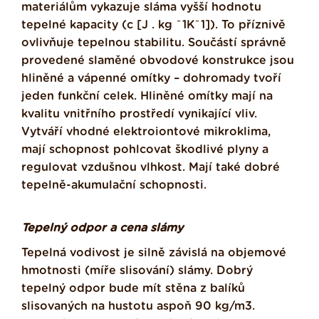
materiálům vykazuje sláma vyšší hodnotu
tepelné kapacity (c [J . kg ̄ 1K ̄ 1]). To příznivě
ovlivňuje tepelnou stabilitu. Součástí správně
provedené slaměné obvodové konstrukce jsou
hliněné a vápenné omítky – dohromady tvoří
jeden funkční celek. Hliněné omítky mají na
kvalitu vnitřního prostředí vynikající vliv.
Vytváří vhodné elektroiontové mikroklima,
mají schopnost pohlcovat škodlivé plyny a
regulovat vzdušnou vlhkost.
Mají také dobré
tepelně-akumulační schopnosti.
Tepelný odpor a cena slámy
Tepelná vodivost je silně závislá na objemové
hmotnosti (míře slisování) slámy. Dobrý
tepelný odpor bude mít stěna z balíků
slisovaných na hustotu aspoň 90 kg/m3.