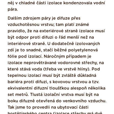
něj v chladné části izolace kondenzovala vodní
pára.
Dalším zdrojem páry je difuze přes
vzduchotěsnou vrstvu; tam platí známé
pravidlo, že na exteriérové straně izolace musí
být odpor proti difuzi o řád menší než na
interiérové straně. U dodatečně izolovaných
zdí je to snadné, stačí běžné polyetylenová
fólie pod izolací. Náročným případem je
izolace neprovětrávané vodorovné střechy, na
které stává voda (třeba ve vrstvě hlíny). Pod
tepelnou izolací musí být zvláště důkladná
bariéra proti difuzi, s kovovou vrstvou a tzv.
ekvivalentní difuzní tloušťkou alespoň několika
set metrů. Tlustá izolační vrstva musí být na
boku difuzně otevřená do venkovního vzduchu.
Tak jsme to provedli na ubytovací části
hostětínského centra (izolace střechy má dvě