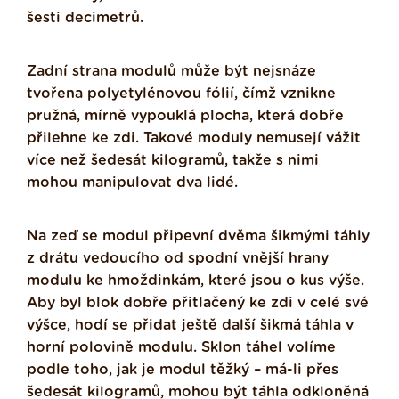
šesti decimetrů.
Zadní strana modulů může být nejsnáze
tvořena polyetylénovou fólií, čímž vznikne
pružná, mírně vypouklá plocha, která dobře
přilehne ke zdi. Takové moduly nemusejí vážit
více než šedesát kilogramů, takže s nimi
mohou manipulovat dva lidé.
Na zeď se modul připevní dvěma šikmými táhly
z drátu vedoucího od spodní vnější hrany
modulu ke hmoždinkám, které jsou o kus výše.
Aby byl blok dobře přitlačený ke zdi v celé své
výšce, hodí se přidat ještě další šikmá táhla v
horní polovině modulu. Sklon táhel volíme
podle toho, jak je modul těžký – má-li přes
šedesát kilogramů, mohou být táhla odkloněná