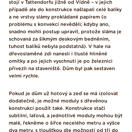
stojí v Tattendorfu jižně od Vídně – v jejich
případě ale do konstrukce našlapali celé balíky
a ne vrstvy slámy prokládané papírem (o
problému s konvekcí nevěděli; kdyby ano,
snadno mohli postup upravit, protože sláma je
schovaná za šikmým deskovým bedněním,
tuhost balíků nebyla podstatná). V hale na
dřevoslaměné zdi nanesli i tlusté hliněné
omítky a po jejich vyschnutí je po železnici
přivezli na staveniště. Dům byl pak sestaven
velmi rychle.
Pokud je dům už hotový a zeď se má izolovat
dodatečně, je možné moduly s dřevěnou
konstrukcí použít také. Konstrukce stačí
subtilní, laťová, a jednotlivé moduly mohou být
malé, řekněme o šířce necelého metru a výšce
dva metry, s tloušťkou dle možností od tří do