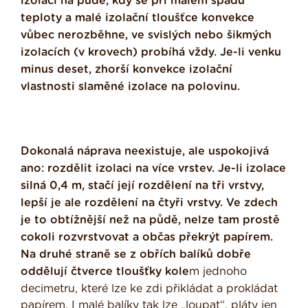
izolací na půdě, kdy se při malém spádu
teploty a malé izolační tloušťce konvekce
vůbec nerozběhne, ve svislých nebo šikmých
izolacích (v krovech) probíhá vždy. Je-li venku
minus deset, zhorší konvekce izolační
vlastnosti slaměné izolace na polovinu.
Dokonalá náprava neexistuje, ale uspokojivá
ano: rozdělit izolaci na více vrstev. Je-li izolace
silná 0,4 m, stačí její rozdělení na tři vrstvy,
lepší je ale rozdělení na čtyři vrstvy. Ve zdech
je to obtížnější než na půdě, nelze tam prostě
cokoli rozvrstvovat a občas překrýt papírem.
Na druhé straně se z obřích balíků dobře
oddělují čtverce tloušťky kole
m jednoho
decimetru, které lze ke zdi přikládat a prokládat
papírem. I malé balíky tak lze „loupat“, pláty jen