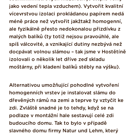
jako vedení tepla vzduchem). Vytvořit kvalitní
vícevrstvou izolaci prokládanou papírem nedá
méně práce než vytvořit jakžtakž homogenní,
ale fyzikálně přesto nedokonalou přizdívku z
malých balíků (ty totiž nejsou pravoúhlé, ale
spíš válcovité, a vznikající dutiny nezbývá než
docpávat volnou slámou – tak jsme v Hostětíně
izolovali o několik let dříve zeď skladu
moštárny, při kladení balíků stébly na výšku).
Alternativou umožňující pohodlné vytvoření
homogenních vrstev je instalovat slámu do
dřevěných rámů na zemi a teprve ty vztyčit ke
zdi. Zvláště snadné je to tehdy, když se na
podlaze v montážní hale sestavují celé zdi
budoucího domu. Tak to bylo v případě
slavného domu firmy Natur und Lehm, který