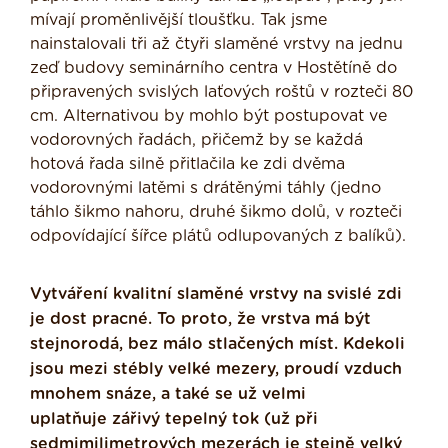
mívají proměnlivější tloušťku. Tak jsme
nainstalovali tři až čtyři slaměné vrstvy na jednu
zeď budovy seminárního centra v Hostětíně do
připravených svislých laťových roštů v rozteči 80
cm. Alternativou by mohlo být postupovat ve
vodorovných řadách, přičemž by se každá
hotová řada silně přitlačila ke zdi dvěma
vodorovnými latěmi s drátěnými táhly (jedno
táhlo šikmo nahoru, druhé šikmo dolů, v rozteči
odpovídající šířce plátů odlupovaných z balíků).
Vytváření kvalitní slaměné vrstvy na svislé zdi
je dost pracné. To proto, že vrstva má být
stejnorodá, bez málo stlačených míst. Kdekoli
jsou mezi stébly velké mezery, proudí vzduch
mnohem snáze, a také se už velmi
uplatňuje
zářivý tepelný tok (už při
sedmimilimetrových mezerách je stejně velký