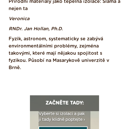
Přírodní materiály jako tepelná izolace: Sláma a
nejen ta
Veronica
RNDr. Jan Hollan, Ph.D.
Fyzik, astronom, systematicky se zabývá
environmentálními problémy, zejména
takovými, které mají nějakou spojitost s
fyzikou. Působí na Masarykově univerzitě v
Brně.
ZAČNĚTE TADY:
: Fasády ETICS a
Vyberte si izolaci a pak
Vytvořte si vizualiz
dstatné v kostce ›
ji tady klidně poptejte ›
fasády ›