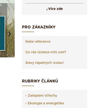
t
Seriál: Fasády ETICS a
Vyberte si izolaci a pak
Vytvořte
Více zde
vše podstatné v kostce ›
ji tady klidně poptejte ›
fasády ›
PRO ZÁKAZNÍKY
Next
Naše reference
Co vše Izolace-Info umí?
Slevy tepelných izolací
RUBRIKY ČLÁNKŮ
Zateplení střechy
Ekologie a energetika