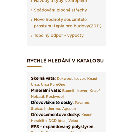
Návody a typy k zateplení
Spádování ploché střechy
Nové hodnoty součinitele
prostupu tepla pro budovy(2011)
Tepelný odpor - výpočty
RYCHLÉ HLEDÁNÍ V KATALOGU
Skelná vata:
Dekwool
,
Isover
,
Knauf
,
Ursa
,
Ursa PureOne
Minerální vata:
Baumit
,
Isover
,
Knauf
Nobasil
,
Rockwool
Dřevovláknité desky
:
Pavatex
,
Steico
,
Inthermo
,
Agepan
Dřevocementové desky:
Knauf-
Heraklith
,
DCD Ideal
,
Velox
EPS - expandovaný polystyren: