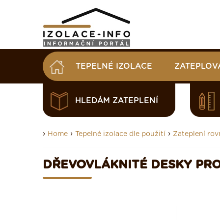
TEPELNÉ IZOLACE
ZATEPLOV
HLEDÁM ZATEPLENÍ
›
›
›
Home
Tepelné izolace dle použití
Zateplení rov
DŘEVOVLÁKNITÉ DESKY PR