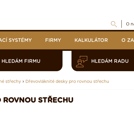
O n
ACÍ SYSTÉMY
FIRMY
KALKULÁTOR
O Z
HLEDÁM FIRMU
HLEDÁM RADU
›
né střechy
Dřevovláknité desky pro rovnou střechu
O ROVNOU STŘECHU