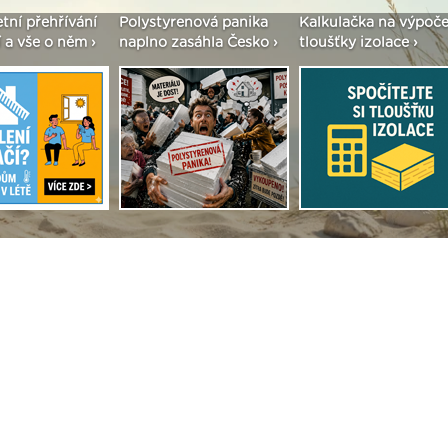
etní přehřívání
Polystyrenová panika
Kalkulačka na výpoče
 a vše o něm ›
naplno zasáhla Česko ›
tloušťky izolace ›