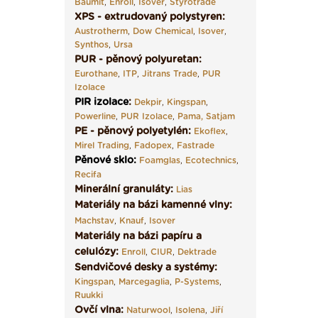
Baumit
,
Enroll
,
Isover
,
Styrotrade
XPS - extrudovaný polystyren:
Austrotherm
,
Dow Chemical
,
Isover
,
Synthos
,
Ursa
PUR - pěnový polyuretan:
Eurothane
,
ITP
,
Jitrans Trade
,
PUR
Izolace
PIR izolace
:
Dekpir
,
Kingspan
,
Powerline
,
PUR Izolace
,
Pama,
Satjam
PE - pěnový polyetylén:
Ekoflex
,
Mirel Trading
,
Fadopex
,
Fastrade
Pěnové sklo
:
Foamglas
,
Ecotechnics
,
Recifa
Minerální granuláty:
Lias
Materiály na bázi kamenné vlny:
Machstav
,
Knauf
,
Isover
Materiály na bázi papíru a
celulózy:
Enroll
,
CIUR
,
Dektrade
Sendvičové desky a systémy:
Kingspan
,
Marcegaglia
,
P-Systems
,
Ruukki
Ovčí vlna:
Naturwool
,
Isolena
,
Jiří