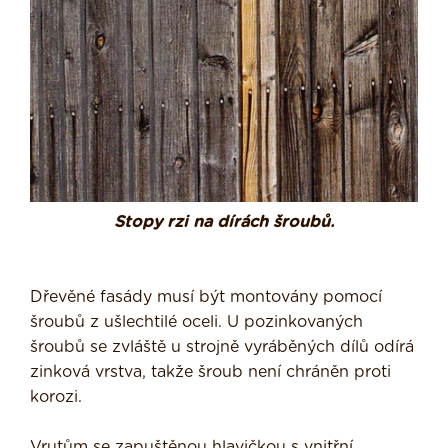
Stopy rzi na dírách šroubů.
Dřevěné fasády musí být montovány pomocí
šroubů z ušlechtilé oceli. U pozinkovaných
šroubů se zvláště u strojně vyráběných dílů odírá
zinková vrstva, takže šroub není chráněn proti
korozi.
Vrutům se zapuštěnou hlavičkou s vnitřní