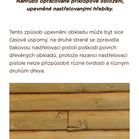
Nahrubo opracované příklopové obložení,
upevněné nastřelovanými hřebíky.
Tento způsob upevnění obkladu může být sice
časově úsporný, na druhé straně se zpravidla
tlakovou nastřelovací pistolí poškodí povrch
dřevěných obkladů, protože razanci nastřelovací
pistole nelze přizpůsobit různé tvrdosti a různým
druhům dřeva.