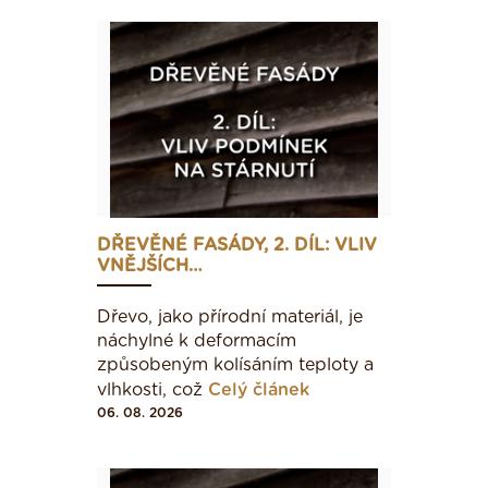
DŘEVĚNÉ FASÁDY, 2. DÍL: VLIV
VNĚJŠÍCH…
Dřevo, jako přírodní materiál, je
náchylné k deformacím
způsobeným kolísáním teploty a
vlhkosti, což
Celý článek
06. 08. 2026