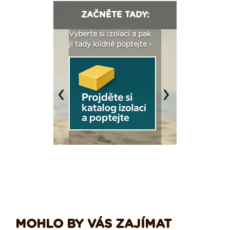
ZAČNĚTE TADY:
: Fasády ETICS a
Vyberte si izolaci a pak
Vytvořte si vizualiz
dstatné v kostce ›
ji tady klidně poptejte ›
fasády ›
Previous
Next
MOHLO BY VÁS ZAJÍMAT