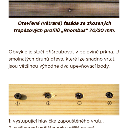
Otevřená (větraná) fasáda ze zkosených
trapézových profilů „Rhombus” 70/20 mm.
Obvykle je stačí přišroubovat v polovině prkna. U
smolnatých druhů dřeva, které lze snadno vrtat,
jsou většinou výhodné dva upevňovací body.
1: vystupující hlavička zapouštěného vrutu,