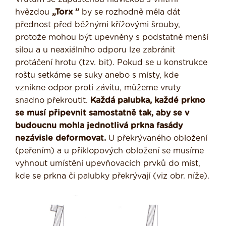
hvězdou
„Torx ”
by se rozhodně měla dát
přednost před běžnými křížovými šrouby,
protože mohou být upevněny s podstatně menší
silou a u neaxiálního odporu lze zabránit
protáčení hrotu (tzv. bit). Pokud se u konstrukce
roštu setkáme se suky anebo s místy, kde
vznikne odpor proti závitu, můžeme vruty
snadno překroutit.
Každá palubka, každé prkno
se musí připevnit samostatně tak, aby se v
budoucnu mohla jednotlivá prkna fasády
nezávisle deformovat.
U překrývaného obložení
(peřením) a u příklopových obložení se musíme
vyhnout umístění upevňovacích prvků do míst,
kde se prkna či palubky překrývají (viz obr. níže).