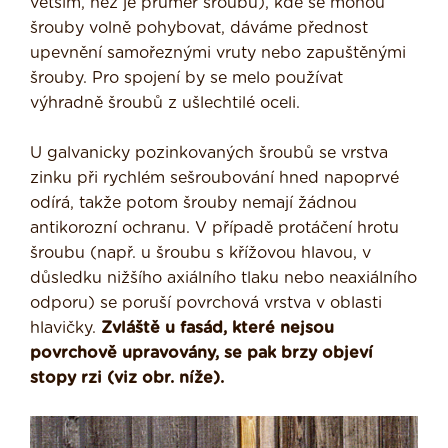
větším, než je průměr šroubu), kde se mohou
šrouby volně pohybovat, dáváme přednost
upevnění samořeznými vruty nebo zapuštěnými
šrouby. Pro spojení by se melo používat
výhradně šroubů z ušlechtilé oceli.
U galvanicky pozinkovaných šroubů se vrstva
zinku při rychlém sešroubování hned napoprvé
odírá, takže potom šrouby nemají žádnou
antikorozní ochranu. V případě protáčení hrotu
šroubu (např. u šroubu s křížovou hlavou, v
důsledku nižšího axiálního tlaku nebo neaxiálního
odporu) se poruší povrchová vrstva v oblasti
hlavičky.
Zvláště u fasád, které nejsou
povrchově upravovány, se pak brzy objeví
stopy rzi (viz obr. níže).