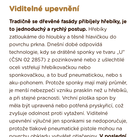
Viditelné upevnění
Tradičně se dřevěné fasády přibíjely hřebíky, je
to jednoduchý a rychlý postup.
Hřebíky
zatloukáme do hloubky a těsně hlavičkou do
povrchu prkna. Dnešní dobé odpovídá
technologie, kdy se drátěné sponky ve tvaru „U"
(ČSN 02 2857) z pozinkované nebo z ušlechtilé
oceli vstřelují hřebíkovačkou nebo
sponkovačkou, a to buď pneumatickou, nebo s
aku-pohonem. Protože sponky mají malý průměr,
je menší nebezpečí vzniku prasklin než u hřebíků,
a při stejné pracnosti. Vrchní ploška spon by
měla být upravená nebo potřená pryskyřicí, což
zvyšuje odolnost proti vytažení. Viditelné
upevnění výlučné jen sponkami se nedoporučuje,
protože tlakové pneumatické pistole mohou na
povrchu obkladu vytvářet otlačeniny.
V poslední