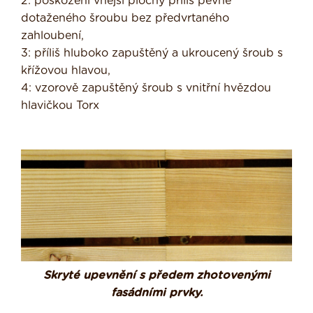
2: poškození vnější plochy příliš pevně
dotaženého šroubu bez předvrtaného
zahloubení,
3: příliš hluboko zapuštěný a ukroucený šroub s
křížovou hlavou,
4: vzorově zapuštěný šroub s vnitřní hvězdou
hlavičkou Torx
Skryté upevnění s předem zhotovenými
fasádními prvky.