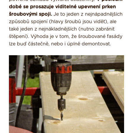
dobé se prosazuje viditelné upevnení prken
šroubovými spoji.
Je to jeden z nejnápadnějších
způsobů spojení (hlavy šroubů jsou vidět), ale
také jeden z nejnákladnějších (nutno zabránit
štěpení). Výhoda je v tom, že šroubované fasády
lze buď částečně, nebo i úplně demontovat.