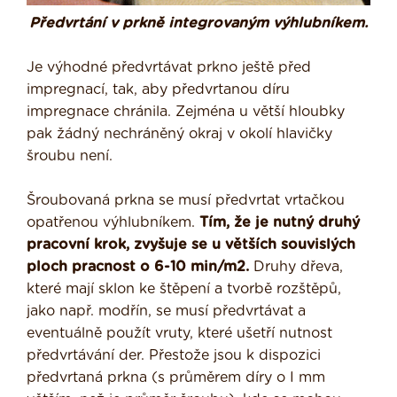
Předvrtání v prkně integrovaným výhlubníkem.
Je výhodné předvrtávat prkno ještě před
impregnací, tak, aby předvrtanou díru
impregnace chránila. Zejména u větší hloubky
pak žádný nechráněný okraj v okolí hlavičky
šroubu není.
Šroubovaná prkna se musí předvrtat vrtačkou
opatřenou výhlubníkem.
Tím, že je nutný druhý
pracovní krok, zvyšuje se u větších souvislých
ploch pracnost o 6-10 min/m2.
Druhy dřeva,
které mají sklon ke štěpení a tvorbě rozštěpů,
jako např. modřín, se musí předvrtávat a
eventuálně použít vruty, které ušetří nutnost
předvrtávání der. Přestože jsou k dispozici
předvrtaná prkna (s průměrem díry o I mm