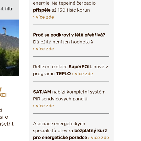
energie. Na tepelné čerpadlo
it filtr
přispěje
až 150 tisíc korun
› více zde
Proč se podkroví v létě přehřívá?
Důležitá není jen hodnota λ
› více zde
Reflexní izolace
SuperFOIL
nově v
programu
TEPLO
› více zde
T
SATJAM
nabízí kompletní systém
KCI
PIR sendvičových panelů
› více zde
i
si o
šetřit
Asociace energetických
specialistů otevírá
bezplatný kurz
pro energetické poradce
› více zde