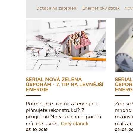
Dotace na zateplení
Energetický štítek
Nov
SERIÁL NOVÁ ZELENÁ
SERIÁ
ÚSPORÁM - 7. TIP NA LEVNĚJŠÍ
ÚSPORÁ
ENERGIE
ENERGI
Potřebujete ušetřit za energie a
Zdá se v
plánujete rekonstrukci? Z
mnoho z
programu Nová zelená úsporám
rekonst
můžete ušetř…
Celý článek
realiza
03. 10. 2019
02. 09. 2