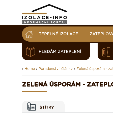
TEPELNÉ IZOLACE
ZATEPLOV
HLEDÁM ZATEPLENÍ
›
›
›
Home
Poradenství, články
Zelená úsporám - za
ZELENÁ ÚSPORÁM - ZATEPL
ŠTÍTKY