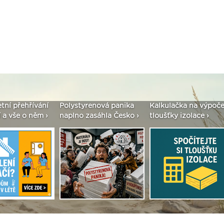
etní přehřívání
Polystyrenová panika
Kalkulačka na výpoče
 a vše o něm ›
naplno zasáhla Česko ›
tloušťky izolace ›