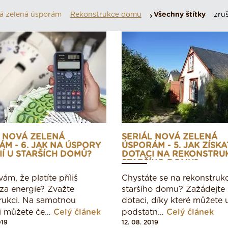
á zelená úsporám
Rekonstrukce domu
Všechny štítky
zruš
L NOVÁ ZELENÁ
SERIÁL NOVÁ ZELENÁ
M - 6. JAK NA ÚSPORY
ÚSPORÁM - 5. JAK ZÍSKA
Í U STARŠÍCH DOMŮ?
DOTACI NA REKONSTRU
STARŠÍHO DOMU?
ám, že platíte příliš
Chystáte se na rekonstrukc
a energie? Zvažte
staršího domu? Zažádejte 
rukci. Na samotnou
dotaci, díky které můžete u
ci můžete če…
Celý článek
podstatn…
Celý článek
019
12. 08. 2019