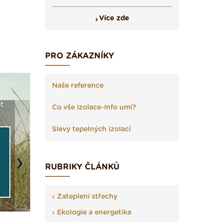
Více zde
PRO ZÁKAZNÍKY
Naše reference
t
Seriál: Fasády ETICS a
Vyberte si izolaci a pak
Vytvořte
Co vše Izolace-Info umí?
vše podstatné v kostce ›
ji tady klidně poptejte ›
fasády ›
Slevy tepelných izolací
RUBRIKY ČLÁNKŮ
Next
Zateplení střechy
Ekologie a energetika