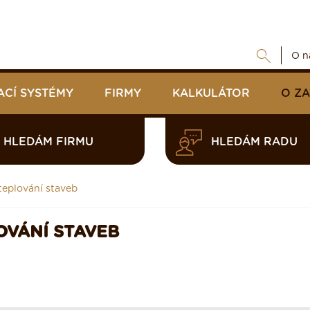
O n
ACÍ SYSTÉMY
FIRMY
KALKULÁTOR
O Z
HLEDÁM FIRMU
HLEDÁM RADU
teplování staveb
OVÁNÍ STAVEB