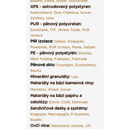
Baumit
,
Enroll
,
Isover
,
Styrotrade
XPS - extrudovaný polystyren:
Austrotherm
,
Dow Chemical
,
Isover
,
Synthos
,
Ursa
PUR - pěnový polyuretan:
Eurothane
,
ITP
,
Jitrans Trade
,
PUR
Izolace
PIR izolace
:
Dekpir
,
Kingspan
,
Powerline
,
PUR Izolace
,
Pama,
Satjam
PE - pěnový polyetylén:
Ekoflex
,
Mirel Trading
,
Fadopex
,
Fastrade
Pěnové sklo
:
Foamglas
,
Ecotechnics
,
Recifa
Minerální granuláty:
Lias
Materiály na bázi kamenné vlny:
Machstav
,
Knauf
,
Isover
Materiály na bázi papíru a
celulózy:
Enroll
,
CIUR
,
Dektrade
Sendvičové desky a systémy:
Kingspan
,
Marcegaglia
,
P-Systems
,
Ruukki
Ovčí vlna:
Naturwool
,
Isolena
,
Jiří