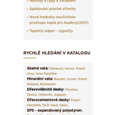
Návody a typy k zateplení
Spádování ploché střechy
Nové hodnoty součinitele
prostupu tepla pro budovy(2011)
Tepelný odpor - výpočty
RYCHLÉ HLEDÁNÍ V KATALOGU
Skelná vata:
Dekwool
,
Isover
,
Knauf
,
Ursa
,
Ursa PureOne
Minerální vata:
Baumit
,
Isover
,
Knauf
Nobasil
,
Rockwool
Dřevovláknité desky
:
Pavatex
,
Steico
,
Inthermo
,
Agepan
Dřevocementové desky:
Knauf-
Heraklith
,
DCD Ideal
,
Velox
EPS - expandovaný polystyren: