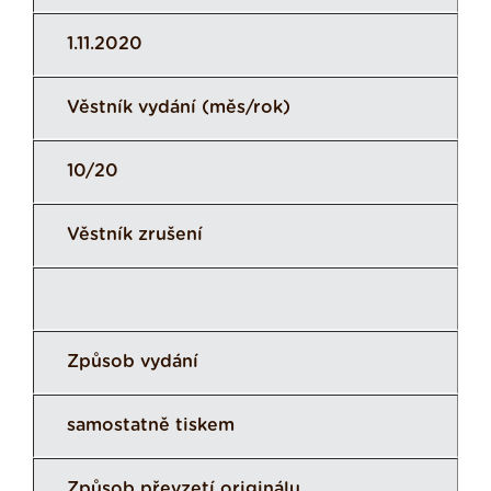
1.11.2020
Věstník vydání (měs/rok)
10/20
Věstník zrušení
Způsob vydání
samostatně tiskem
Způsob převzetí originálu