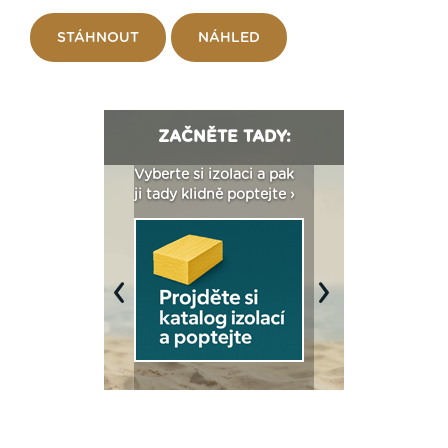
STÁHNOUT
NÁHLED
ZAČNĚTE TADY:
: Fasády ETICS a
Vyberte si izolaci a pak
Vytvořte si vizualiz
dstatné v kostce ›
ji tady klidně poptejte ›
fasády ›
Previous
Next