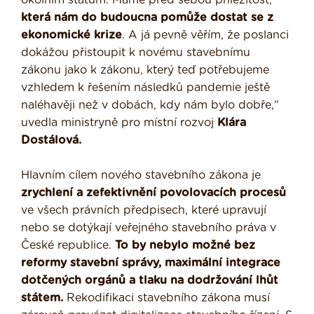
okolním státům. Máme před sebou příležitost,
která nám do budoucna pomůže dostat se z
ekonomické krize
. A já pevně věřím, že poslanci
dokážou přistoupit k novému stavebnímu
zákonu jako k zákonu, který teď potřebujeme
vzhledem k řešením následků pandemie ještě
naléhavěji než v dobách, kdy nám bylo dobře,“
uvedla ministryně pro místní rozvoj
Klára
Dostálová.
Hlavním cílem nového stavebního zákona je
zrychlení a zefektivnění povolovacích procesů
ve všech právních předpisech, které upravují
nebo se dotýkají veřejného stavebního práva v
České republice.
To by nebylo možné bez
reformy stavební správy, maximální integrace
dotčených orgánů a tlaku na dodržování lhůt
státem.
Rekodifikaci stavebního zákona musí