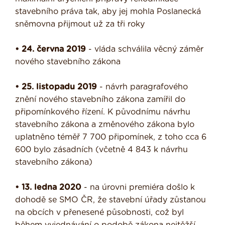
stavebního práva tak, aby jej mohla Poslanecká
sněmovna přijmout už za tři roky
• 24. června 2019
- vláda schválila věcný záměr
nového stavebního zákona
• 25. listopadu 2019
- návrh paragrafového
znění nového stavebního zákona zamířil do
připomínkového řízení. K původnímu návrhu
stavebního zákona a změnového zákona bylo
uplatněno téměř 7 700 připomínek, z toho cca 6
600 bylo zásadních (včetně 4 843 k návrhu
stavebního zákona)
• 13. ledna 2020
- na úrovni premiéra došlo k
dohodě se SMO ČR, že stavební úřady zůstanou
na obcích v přenesené působnosti, což byl
během vyjednávání o podobě zákona nejtěžší