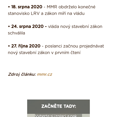
• 18. srpna 2020
- MMR obdrželo konečné
stanovisko LRV a zákon míří na vládu
• 24. srpna 2020 -
vláda nový stavební zákon
schválila
• 27. října 2020
- poslanci začnou projednávat
nový stavební zákon v prvním čtení
Zdroj článku:
mmr.cz
ZAČNĚTE TADY:
: Fasády ETICS a
Vyberte si izolaci a pak
Vytvořte si vizualiz