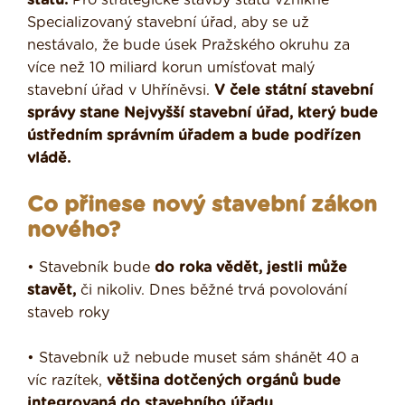
Specializovaný stavební úřad, aby se už
nestávalo, že bude úsek Pražského okruhu za
více než 10 miliard korun umísťovat malý
stavební úřad v Uhříněvsi.
V čele státní stavební
správy stane Nejvyšší stavební úřad, který bude
ústředním správním úřadem a bude podřízen
vládě.
Co přinese nový stavební zákon
nového?
• Stavebník bude
do roka vědět, jestli může
stavět,
či nikoliv. Dnes běžné trvá povolování
staveb roky
• Stavebník už nebude muset sám shánět 40 a
víc razítek,
většina dotčených orgánů bude
integrovaná do stavebního úřadu