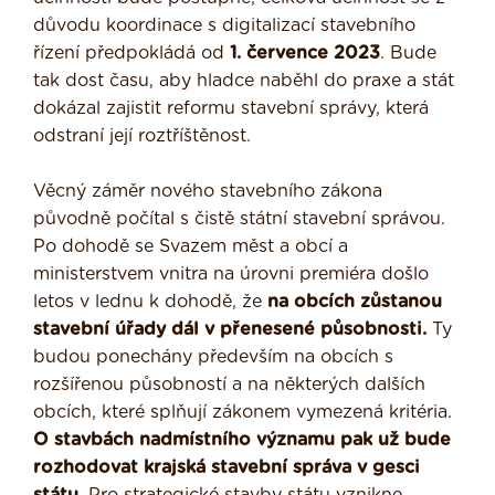
důvodu koordinace s digitalizací stavebního
řízení předpokládá od
1. července 2023
. Bude
tak dost času, aby hladce naběhl do praxe a stát
dokázal zajistit reformu stavební správy, která
odstraní její roztříštěnost.
Věcný záměr nového stavebního zákona
původně počítal s čistě státní stavební správou.
Po dohodě se Svazem měst a obcí a
ministerstvem vnitra na úrovni premiéra došlo
letos v lednu k dohodě, že
na obcích zůstanou
stavební úřady dál v přenesené působnosti.
Ty
budou ponechány především na obcích s
rozšířenou působností a na některých dalších
obcích, které splňují zákonem vymezená kritéria.
O stavbách nadmístního významu pak už bude
rozhodovat krajská stavební správa v gesci
státu.
Pro strategické stavby státu vznikne