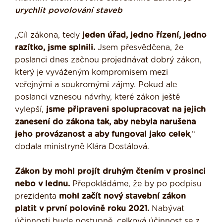
urychlit povolování staveb
„Cíl zákona, tedy
jeden úřad, jedno řízení, jedno
razítko, jsme splnili.
Jsem přesvědčena, že
poslanci dnes začnou projednávat dobrý zákon,
který je vyváženým kompromisem mezi
veřejnými a soukromými zájmy. Pokud ale
poslanci vznesou návrhy, které zákon ještě
vylepší,
jsme připraveni spolupracovat na jejich
zanesení do zákona tak, aby nebyla narušena
jeho provázanost a aby fungoval jako celek
,“
dodala ministryně Klára Dostálová.
Zákon by mohl projít druhým čtením v prosinci
nebo v lednu.
Přepokládáme, že by po podpisu
prezidenta
mohl začít nový stavební zákon
platit v první polovině roku 2021.
Nabývat
účinnosti bude postupně, celková účinnost se z