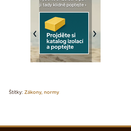
dstatné v kostce ›
ji tady klidně poptejte ›
fasády ›
Previous
Next
Štítky:
Zákony, normy