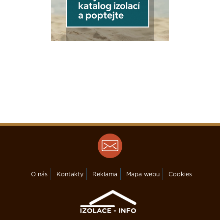
včetně
Podlaha nad venkovním prostorem
Strop pod nevytápěnou půdou se
střechou bez tepelné izolace
Podlaha a stěna s vytápěním
lehká
0,24
0,16
O nás
Kontakty
Reklama
Mapa webu
Cookies
0,8
1,25