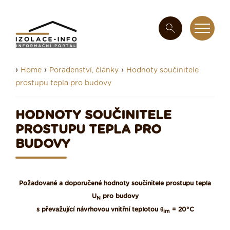
›
›
›
Home
Poradenství, články
Hodnoty součinitele
prostupu tepla pro budovy
HODNOTY SOUČINITELE
PROSTUPU TEPLA PRO
BUDOVY
Požadované a doporučené hodnoty součinitele prostupu tepla
U
pro budovy
N
s převažující návrhovou vnitřní teplotou θ
= 20°C
im