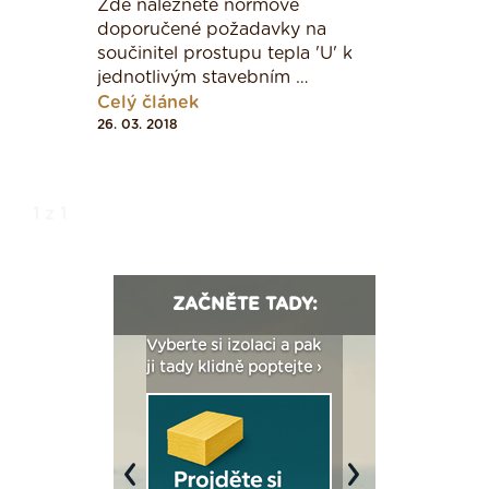
Zde naleznete normové
doporučené požadavky na
součinitel prostupu tepla 'U' k
jednotlivým stavebním …
Činitel teplotní redukce
Celý článek
26. 03. 2018
2
[W/(m
.K)]
1 z 1
2
[W/(m
.K)]
ZAČNĚTE TADY:
e
[-]
2
: Fasády ETICS a
Vyberte si izolaci a pak
Vytvořte si vizualiz
dstatné v kostce ›
ji tady klidně poptejte ›
fasády ›
b
[-]
1
Střecha plochá a šikmá se sklonem do 45°
Previous
Next