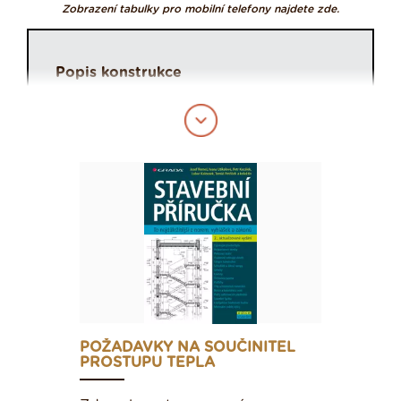
Zobrazení tabulky pro mobilní telefony najdete zde.
Popis konstrukce
Typ konstrukce
Požadované hodnoty U
N
Doporučené hodnoty U
N
POŽADAVKY NA SOUČINITEL
PROSTUPU TEPLA
Součinitel typu konstrukce