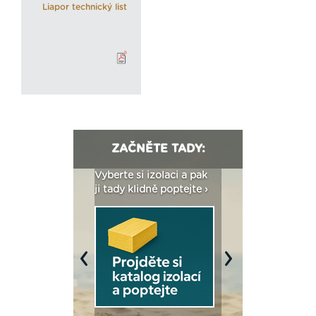
Liapor technický list
ZAČNĚTE TADY:
: Fasády ETICS a
Vyberte si izolaci a pak
Vytvořte si vizualiz
dstatné v kostce ›
ji tady klidně poptejte ›
fasády ›
Previous
Next