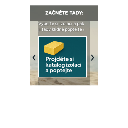
ZAČNĚTE TADY:
: Fasády ETICS a
Vyberte si izolaci a pak
Vytvořte si vizualiz
dstatné v kostce ›
ji tady klidně poptejte ›
fasády ›
Previous
Next