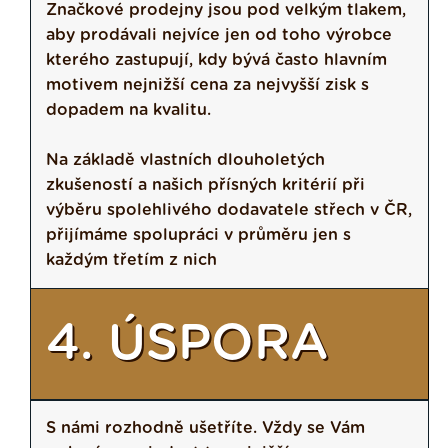
Značkové prodejny jsou pod velkým tlakem,
aby prodávali nejvíce jen od toho výrobce
kterého zastupují, kdy bývá často hlavním
motivem nejnižší cena za nejvyšší zisk s
dopadem na kvalitu.
Na základě vlastních dlouholetých
zkušeností a našich přísných kritérií při
výběru spolehlivého dodavatele střech v ČR,
přijímáme spolupráci v průměru jen s
každým třetím z nich
4. ÚSPORA
S námi rozhodně ušetříte. Vždy se Vám