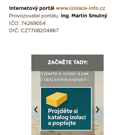
Internetový portál
www.izolace-info.cz
Provozovatel portálu:
Ing. Martin Smutný
IČO: 74269054
DIČ: CZ7708204867
ZAČNĚTE TADY:
: Fasády ETICS a
Vyberte si izolaci a pak
Vytvořte si vizualiz
dstatné v kostce ›
ji tady klidně poptejte ›
fasády ›
Previous
Next