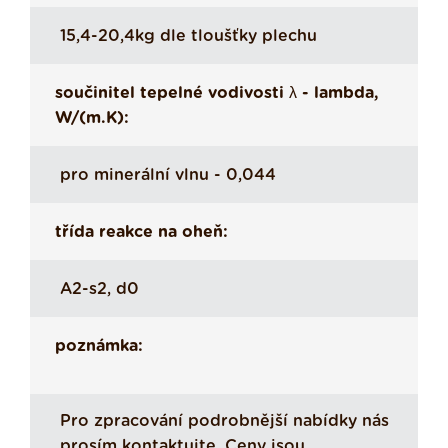
15,4-20,4kg dle tloušťky plechu
součinitel tepelné vodivosti λ - lambda,
W/(m.K):
pro minerální vlnu - 0,044
třída reakce na oheň:
A2-s2, d0
poznámka:
Pro zpracování podrobnější nabídky nás
prosím kontaktujte. Ceny jsou