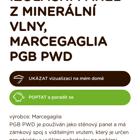
Z MINERÁLNÍ
VLNY,
MARCEGAGLIA
PGB PWD
UKÁZAT vizualizaci na mém domě
POPTAT a poradit se
výrobce: Marcegaglia
PGB PWD je používán jako stěnový panel a má
zámkový spoj s viditelným vrutem, který je určen