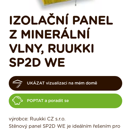
IZOLAČNÍ PANEL
Z MINERÁLNÍ
VLNY, RUUKKI
SP2D WE
UKÁZAT vizualizaci na mém domě
POPTAT a poradit se
výrobce: Ruukki CZ s.r.o.
Stěnový panel SP2D WE je ideálním řešením pro