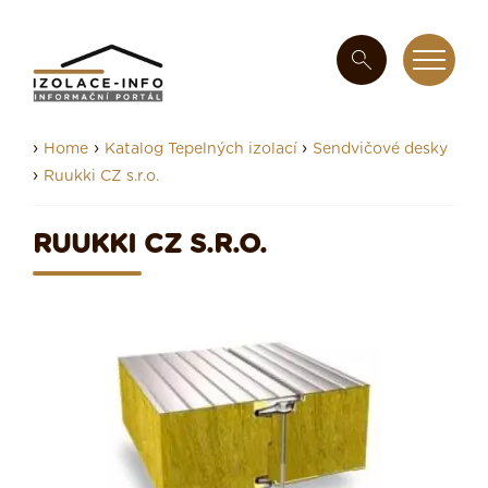
›
›
›
Home
Katalog Tepelných izolací
Sendvičové desky
›
Ruukki CZ s.r.o.
RUUKKI CZ S.R.O.