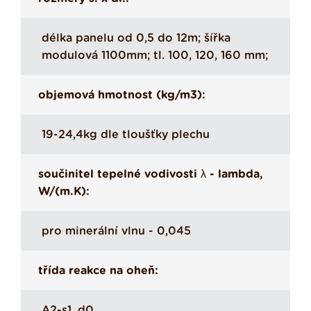
délka panelu od 0,5 do 12m; šířka
modulová 1100mm; tl. 100, 120, 160 mm;
objemová hmotnost (kg/m3):
19-24,4kg dle tloušťky plechu
součinitel tepelné vodivosti λ - lambda,
W/(m.K):
pro minerální vlnu - 0,045
třída reakce na oheň:
A2-s1, d0