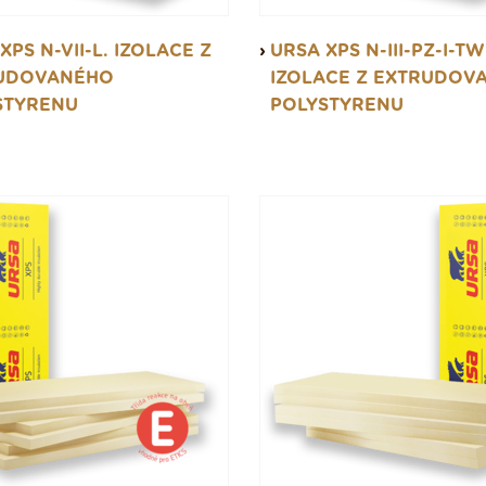
XPS N-VII-L. IZOLACE Z
URSA XPS N-III-PZ-I-TW
UDOVANÉHO
IZOLACE Z EXTRUDOV
STYRENU
POLYSTYRENU