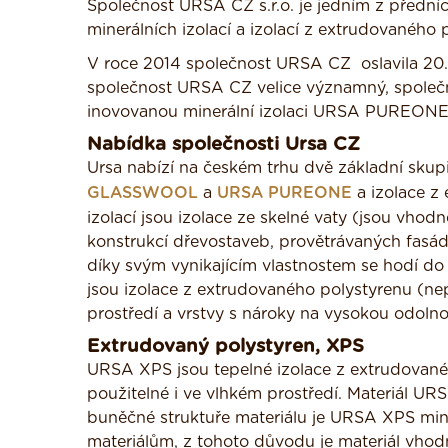
Společnost URSA CZ s.r.o. je jedním z přední
minerálních izolací a izolací z extrudovaného
V roce 2014 společnost URSA CZ oslavila 20. l
společnost URSA CZ velice významný, společn
inovovanou minerální izolaci URSA PUREONE
Nabídka společnosti Ursa CZ
Ursa nabízí na českém trhu dvě základní skupin
GLASSWOOL
a
URSA PUREONE
a izolace z
izolací jsou izolace ze skelné vaty (jsou vhod
konstrukcí dřevostaveb, provětrávaných fasád,
díky svým vynikajícím vlastnostem se hodí do
jsou izolace z extrudovaného polystyrenu (nep
prostředí a vrstvy s nároky na vysokou odolnos
Extrudovaný polystyren, XPS
URSA XPS jsou tepelné izolace z extrudovanéh
použitelné i ve vlhkém prostředí. Materiál UR
buněčné struktuře materiálu je URSA XPS min
materiálům, z tohoto důvodu je materiál vho