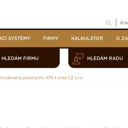
O n
ACÍ SYSTÉMY
FIRMY
KALKULÁTOR
O Z
HLEDÁM FIRMU
HLEDÁM RADU
›
trudovaný polystyren, XPS
Ursa CZ s.r.o.