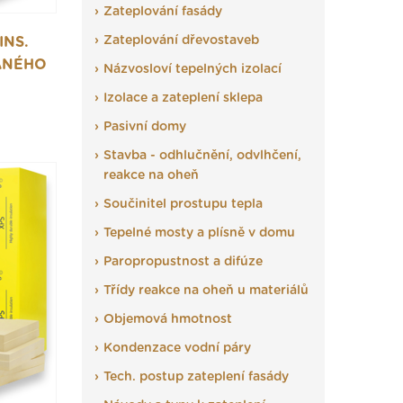
Zateplování fasády
Zateplování dřevostaveb
INS.
ANÉHO
Názvosloví tepelných izolací
Izolace a zateplení sklepa
Pasivní domy
Stavba - odhlučnění, odvlhčení,
reakce na oheň
Součinitel prostupu tepla
Tepelné mosty a plísně v domu
Paropropustnost a difúze
Třídy reakce na oheň u materiálů
Objemová hmotnost
Kondenzace vodní páry
Tech. postup zateplení fasády