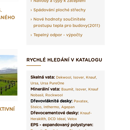
Návody a typy k zateplení
.
Spádování ploché střechy
ANÉHO
Nové hodnoty součinitele
prostupu tepla pro budovy(2011)
Tepelný odpor - výpočty
RYCHLÉ HLEDÁNÍ V KATALOGU
Skelná vata:
Dekwool
,
Isover
,
Knauf
,
Ursa
,
Ursa PureOne
Minerální vata:
Baumit
,
Isover
,
Knauf
Nobasil
,
Rockwool
Dřevovláknité desky
:
Pavatex
,
Steico
,
Inthermo
,
Agepan
KTIVNÍ
Dřevocementové desky:
Knauf-
Heraklith
,
DCD Ideal
,
Velox
EPS - expandovaný polystyren: