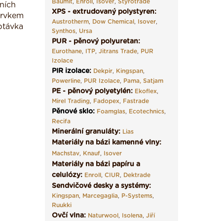
Baumit
,
Enroll
,
Isover
,
Styrotrade
ních
XPS - extrudovaný polystyren:
 prvkem
Austrotherm
,
Dow Chemical
,
Isover
,
ptávka
Synthos
,
Ursa
PUR - pěnový polyuretan:
Eurothane
,
ITP
,
Jitrans Trade
,
PUR
Izolace
PIR izolace
:
Dekpir
,
Kingspan
,
Powerline
,
PUR Izolace
,
Pama,
Satjam
PE - pěnový polyetylén:
Ekoflex
,
Mirel Trading
,
Fadopex
,
Fastrade
Pěnové sklo
:
Foamglas
,
Ecotechnics
,
Recifa
Minerální granuláty:
Lias
Materiály na bázi kamenné vlny:
Machstav
,
Knauf
,
Isover
Materiály na bázi papíru a
celulózy:
Enroll
,
CIUR
,
Dektrade
Sendvičové desky a systémy:
Kingspan
,
Marcegaglia
,
P-Systems
,
Ruukki
Ovčí vlna:
Naturwool
,
Isolena
,
Jiří