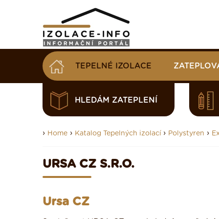
TEPELNÉ IZOLACE
ZATEPLOV
HLEDÁM ZATEPLENÍ
›
›
›
›
Home
Katalog Tepelných izolací
Polystyren
Ex
URSA CZ S.R.O.
Ursa CZ