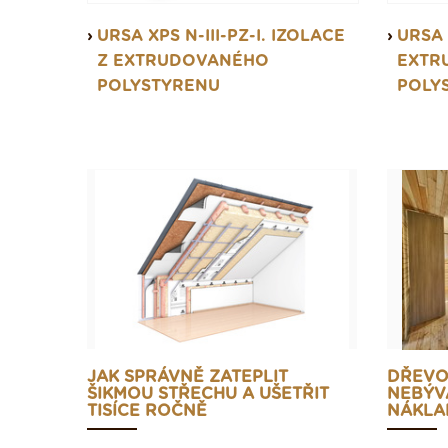
URSA XPS N-III-PZ-I. IZOLACE
URSA 
Z EXTRUDOVANÉHO
EXTR
POLYSTYRENU
POLY
JAK SPRÁVNĚ ZATEPLIT
DŘEVO
ŠIKMOU STŘECHU A UŠETŘIT
NEBÝVA
TISÍCE ROČNĚ
NÁKLAD