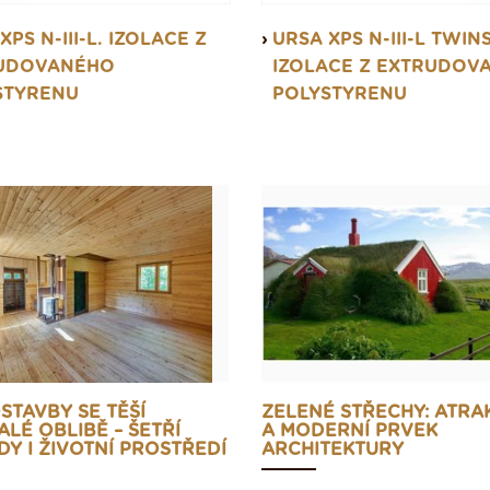
XPS N-III-L. IZOLACE Z
URSA XPS N-III-L TWINS
UDOVANÉHO
IZOLACE Z EXTRUDOV
STYRENU
POLYSTYRENU
STAVBY SE TĚŠÍ
ZELENÉ STŘECHY: ATRA
LÉ OBLIBĚ – ŠETŘÍ
A MODERNÍ PRVEK
Y I ŽIVOTNÍ PROSTŘEDÍ
ARCHITEKTURY