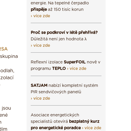
energie. Na tepelné čerpadlo
přispěje
až 150 tisíc korun
› více zde
Proč se podkroví v létě přehřívá?
Důležitá není jen hodnota λ
› více zde
RSA
 skupina
Reflexní izolace
SuperFOIL
nově v
programu
TEPLO
› více zde
podlah,
zolací
o
SATJAM
nabízí kompletní systém
PIR sendvičových panelů
› více zde
 jsou
řené
Asociace energetických
specialistů otevírá
bezplatný kurz
m
pro energetické poradce
› více zde
adím