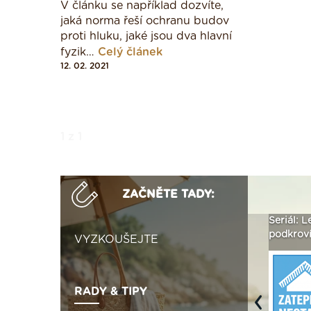
V článku se například dozvíte,
jaká norma řeší ochranu budov
proti hluku, jaké jsou dva hlavní
fyzik…
Celý článek
12. 02. 2021
1 z 1
ZAČNĚTE TADY:
ualizaci
Není polystyren? My ho
Seriál: Letní přehřívání
P
seženeme! ›
podkroví a vše o něm ›
n
VYZKOUŠEJTE
RADY & TIPY
Previous