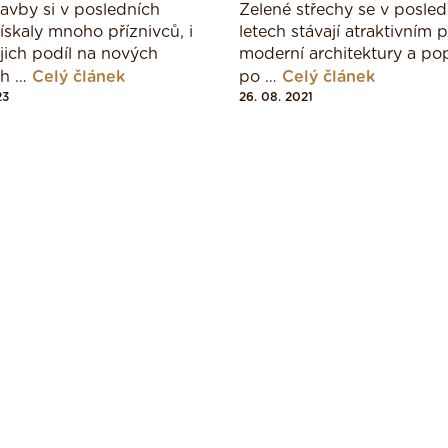
avby si v posledních
Zelené střechy se v posled
získaly mnoho příznivců, i
letech stávají atraktivním
ejich podíl na nových
moderní architektury a po
ch …
Celý článek
po …
Celý článek
23
26. 08. 2021