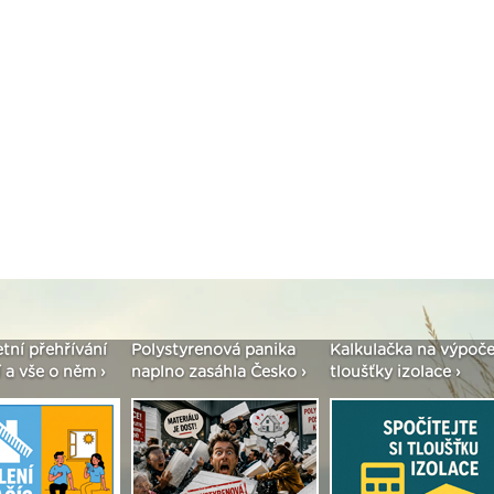
olystyrenová panika
Kalkulačka na výpočet
Seriál: Fasády
aplno zasáhla Česko ›
tloušťky izolace ›
vše podstatné 