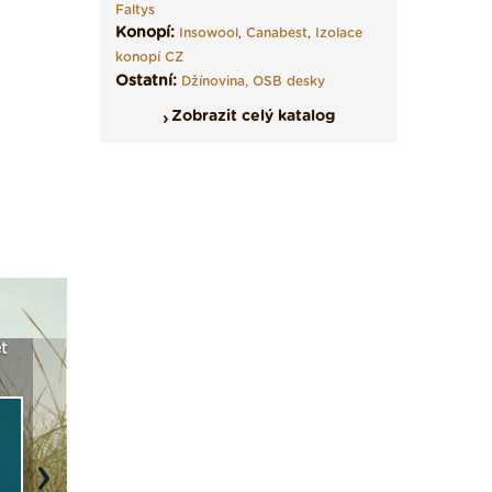
Faltys
Konopí:
Insowool
,
Canabest
,
Izolace
konopí CZ
Ostatní:
Džínovina,
OSB desky
Zobrazit celý katalog
 ETICS a
Vyberte si izolaci a pak
Vytvořte si vizualizaci
N
v kostce ›
ji tady klidně poptejte ›
fasády ›
s
Next