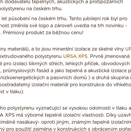
ch dodavatelů tepelných, akustických a protipožárních
 polystyrenu na českém trhu.
et působení na českém trhu. Tento jubilejní rok byl pro
ost změnila své logo a zároveň uvedla na trh novinku -
. Prémiový produkt za běžnou cenu!
y materiálů, a to jsou minerální izolace ze skelné vlny
U
 extrudovaného polystyrenu
URSA XPS
. Prvně jmenovaná
né pro izolaci šikmých střech, lehkých příček, obvodových
 průmyslových fasád a jako tepelná a akustická izolace 
 nízkoenergetických a pasivních domů ) a druhá skupina i
ostradatelný izolační materiál pro konstrukce do vlhkéh
t v tlaku).
o polystyrenu vyznačující se vysokou odolností v tlaku a
SA XPS má výborné tepelně izolační vlastnosti. Díky uzav
imálně nasákavý- oproti jiným, známým tepelně izolační
dný pro použití zejména v konstrukcích s obráceným poř