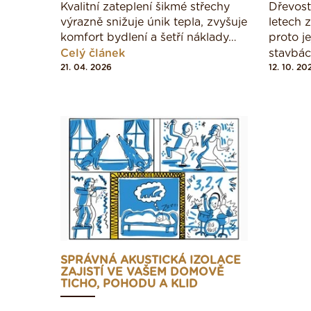
Kvalitní zateplení šikmé střechy
Dřevost
výrazně snižuje únik tepla, zvyšuje
letech 
komfort bydlení a šetří náklady…
proto j
Celý článek
stavbá
21. 04. 2026
12. 10. 20
SPRÁVNÁ AKUSTICKÁ IZOLACE
ZAJISTÍ VE VAŠEM DOMOVĚ
TICHO, POHODU A KLID