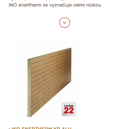
IKO enertherm se vyznačuje velmi nízkou
absorpcí vody a je odolná proti hnilobě a plísním.
Díky tomu si svou izolační hodnotu udržuje za
všech podmínek. Použitím jemné buněčné
struktury je dosaženo lepších
mechanických vlastností než v případě hrubší
pěny. Díky tomu jsou naše izolační desky
rozměrově stabilní a po mnoho let si uchovávají
své izolační vlastnosti. Hmotností 32 kg/m3 se
IKO enertherm řadí mezi lehké izolace. Nízká
hmotnost usnadňuje manipulaci s materiálem.
Menší tloušťka desek IKO enertherm znamená
nižší přepravní náklady, a přitom jejich izolační
hodnota je srovnatelná s jinými materiály.
tepelný odpor 0,022W/mK
Výrobky IKO Enertherm jsou vedeny v programu
Nová zelená úsporám. Pokud tedy řešíte