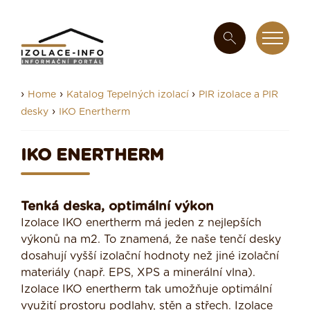
›
›
›
Home
Katalog Tepelných izolací
PIR izolace a PIR
›
desky
IKO Enertherm
IKO ENERTHERM
Tenká deska, optimální výkon
Izolace IKO enertherm má jeden z nejlepších
výkonů na m2. To znamená, že naše tenčí desky
dosahují vyšší izolační hodnoty než jiné izolační
materiály (např. EPS, XPS a minerální vlna).
Izolace IKO enertherm tak umožňuje optimální
využití prostoru podlahy, stěn a střech. Izolace