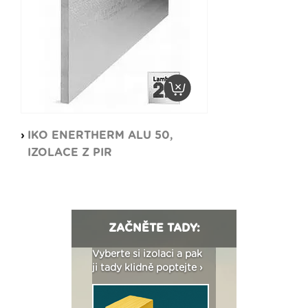
IKO ENERTHERM ALU 50,
IZOLACE Z PIR
ZAČNĚTE TADY:
: Fasády ETICS a
Vyberte si izolaci a pak
Vytvořte si vizualiz
dstatné v kostce ›
ji tady klidně poptejte ›
fasády ›