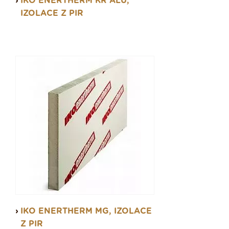
IKO ENERTHERM KR ALU,
zateplení vaší střechy, podkroví, či fasády,
IZOLACE Z PIR
můžete při použití tepelné izolace IKO Enertherm
žádat o dotace z tohoto programu.
IKO ENERTHERM MG, IZOLACE
Z PIR