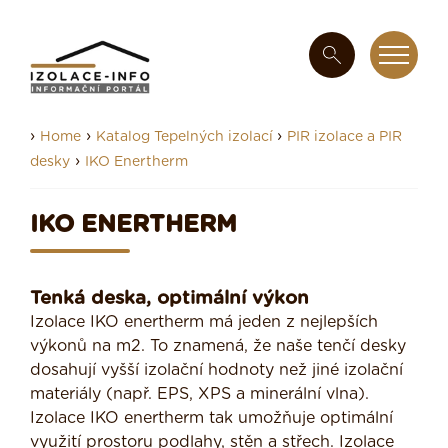
›
›
›
Home
Katalog Tepelných izolací
PIR izolace a PIR
›
desky
IKO Enertherm
IKO ENERTHERM
Tenká deska, optimální výkon
Izolace IKO enertherm má jeden z nejlepších
výkonů na m2. To znamená, že naše tenčí desky
dosahují vyšší izolační hodnoty než jiné izolační
materiály (např. EPS, XPS a minerální vlna).
Izolace IKO enertherm tak umožňuje optimální
využití prostoru podlahy, stěn a střech. Izolace