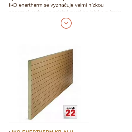
IKO enertherm se vyznačuje velmi nízkou
absorpcí vody a je odolná proti hnilobě a plísním.
Díky tomu si svou izolační hodnotu udržuje za
všech podmínek. Použitím jemné buněčné
struktury je dosaženo lepších
mechanických vlastností než v případě hrubší
pěny. Díky tomu jsou naše izolační desky
rozměrově stabilní a po mnoho let si uchovávají
své izolační vlastnosti. Hmotností 32 kg/m3 se
IKO enertherm řadí mezi lehké izolace. Nízká
hmotnost usnadňuje manipulaci s materiálem.
Menší tloušťka desek IKO enertherm znamená
nižší přepravní náklady, a přitom jejich izolační
hodnota je srovnatelná s jinými materiály.
tepelný odpor 0,022W/mK
Výrobky IKO Enertherm jsou vedeny v programu
Nová zelená úsporám. Pokud tedy řešíte