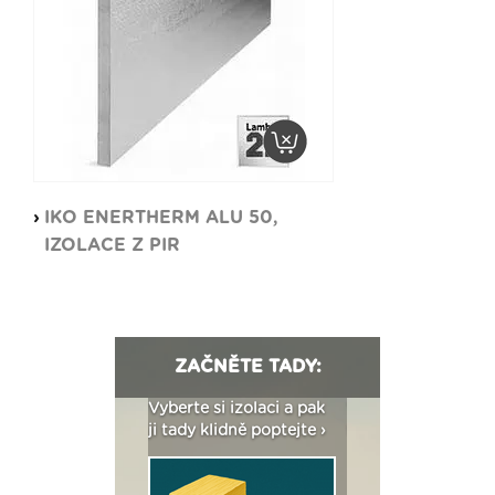
IKO ENERTHERM ALU 50,
IZOLACE Z PIR
ZAČNĚTE TADY:
: Fasády ETICS a
Vyberte si izolaci a pak
Vytvořte si vizualiz
dstatné v kostce ›
ji tady klidně poptejte ›
fasády ›