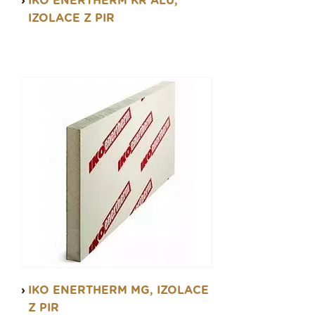
IKO ENERTHERM KR ALU,
zateplení vaší střechy, podkroví, či fasády,
IZOLACE Z PIR
můžete při použití tepelné izolace IKO Enertherm
žádat o dotace z tohoto programu.
IKO ENERTHERM MG, IZOLACE
Z PIR