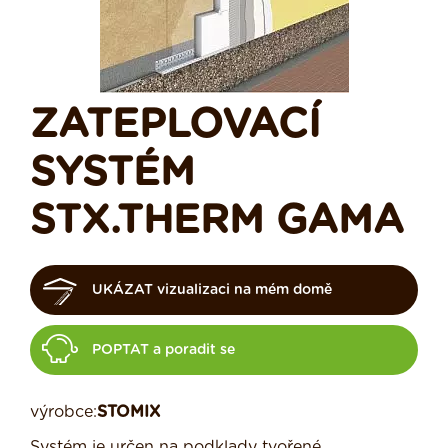
ZATEPLOVACÍ
SYSTÉM
STX.THERM GAMA
UKÁZAT vizualizaci na mém domě
POPTAT a poradit se
výrobce:
STOMIX
Systém je určen na podklady tvořené