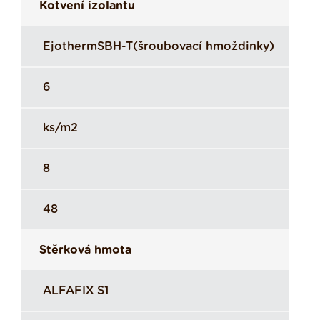
Kotvení izolantu
EjothermSBH-T(šroubovací hmoždinky)
6
ks/m2
8
48
Stěrková hmota
ALFAFIX S1