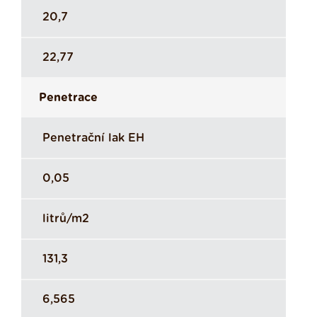
20,7
22,77
Penetrace
Penetrační lak EH
0,05
litrů/m2
131,3
6,565