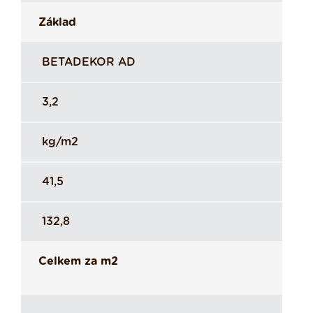
Základ
BETADEKOR AD
3,2
kg/m2
41,5
132,8
Celkem za m2