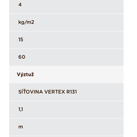
4
kg/m2
15
60
Výztuž
SÍŤOVINA VERTEX R131
1,1
m