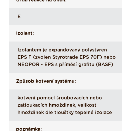
třída reakce na oheň:
E
Izolant:
Izolantem je expandovaný polystyren
EPS F (zvolen Styrotrade EPS 70F) nebo
NEOPOR - EPS s příměsí grafitu (BASF)
Způsob kotvení systému:
kotvení pomocí šroubovacích nebo
zatloukacích hmoždinek, velikost
hmoždinek dle tloušťky tepelné izolace
poznámka: