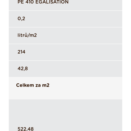
PE 410 EGALISATION
0,2
litrů/m2
214
42,8
Celkem za m2
522,48