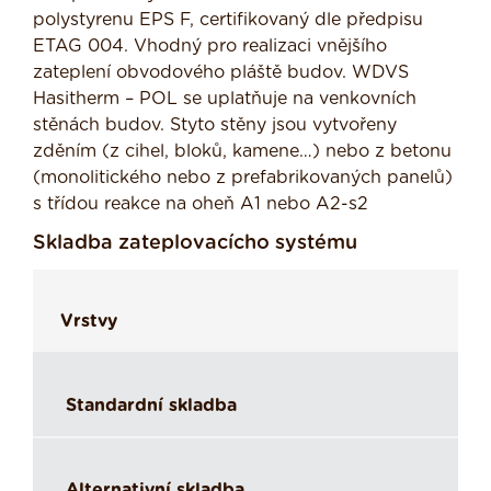
polystyrenu EPS F, certifikovaný dle předpisu
ETAG 004. Vhodný pro realizaci vnějšího
zateplení obvodového pláště budov. WDVS
Hasitherm – POL se uplatňuje na venkovních
stěnách budov. Styto stěny jsou vytvořeny
zděním (z cihel, bloků, kamene…) nebo z betonu
(monolitického nebo z prefabrikovaných panelů)
s třídou reakce na oheň A1 nebo A2-s2
Skladba zateplovacícho systému
Vrstvy
Standardní skladba
Alternativní skladba