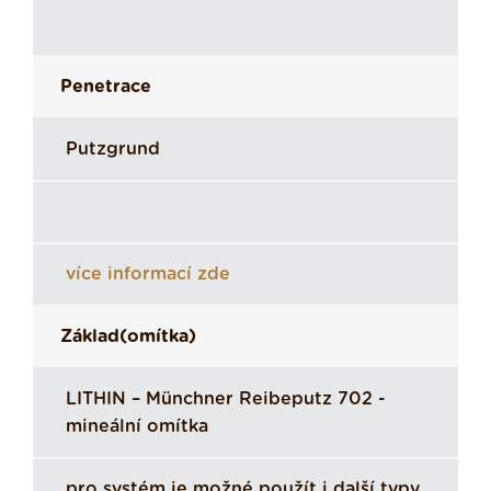
Penetrace
Putzgrund
více informací zde
Základ(omítka)
LITHIN – Münchner Reibeputz 702 -
mineální omítka
pro systém je možné použít i další typy