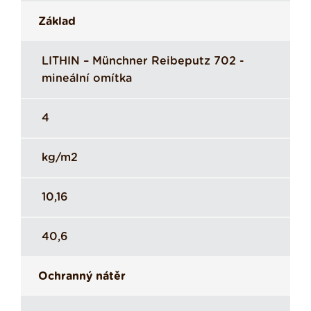
Základ
LITHIN – Münchner Reibeputz 702 -
mineální omítka
4
kg/m2
10,16
40,6
Ochranný nátěr