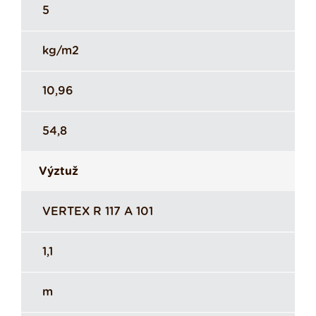
5
kg/m2
10,96
54,8
Výztuž
VERTEX R 117 A 101
1,1
m