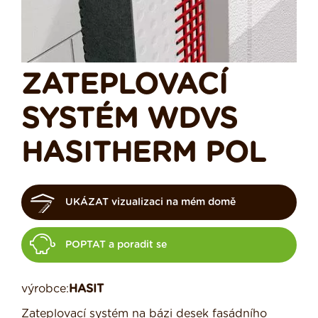
ZATEPLOVACÍ
SYSTÉM WDVS
HASITHERM POL
UKÁZAT vizualizaci na mém domě
POPTAT a poradit se
výrobce:
HASIT
Zateplovací systém na bázi desek fasádního