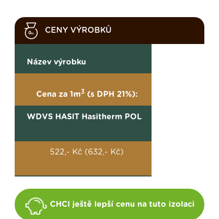
CENY VÝROBKŮ
Název výrobku
3
Cena za 1m
(s DPH 21%):
WDVS HASIT Hasitherm POL
522,- Kč (632,- Kč)
CHCI ještě lepší cenu na tuto izolaci