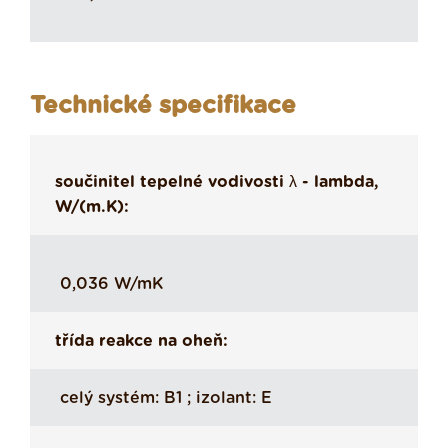
Technické specifikace
součinitel tepelné vodivosti λ - lambda,
W/(m.K):
0,036 W/mK
třída reakce na oheň:
celý systém: B1 ; izolant: E