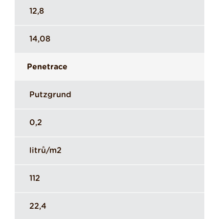
12,8
14,08
Penetrace
Putzgrund
0,2
litrů/m2
112
22,4