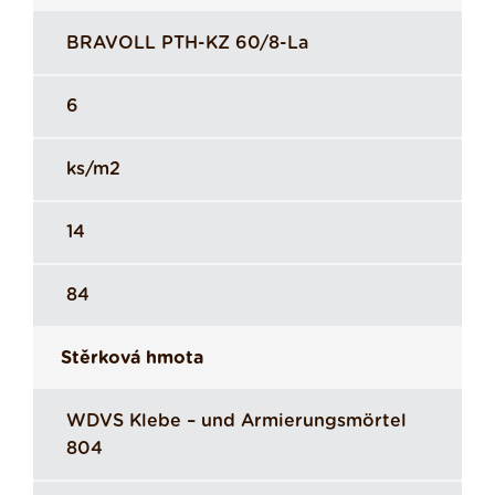
BRAVOLL PTH-KZ 60/8-La
6
ks/m2
14
84
Stěrková hmota
WDVS Klebe – und Armierungsmörtel
804