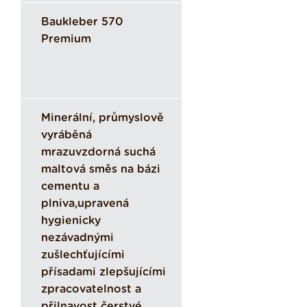
Baukleber 570
Premium
Minerální, průmyslově
vyráběná
mrazuvzdorná suchá
maltová směs na bázi
cementu a
plniva,upravená
hygienicky
nezávadnými
zušlechťujícími
přísadami zlepšujícími
zpracovatelnost a
přilnavost čerstvé