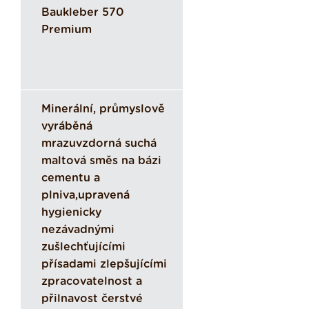
Baukleber 570
Premium
Minerální, průmyslově
vyráběná
mrazuvzdorná suchá
maltová směs na bázi
cementu a
plniva,upravená
hygienicky
nezávadnými
zušlechťujícími
přísadami zlepšujícími
zpracovatelnost a
přilnavost čerstvé