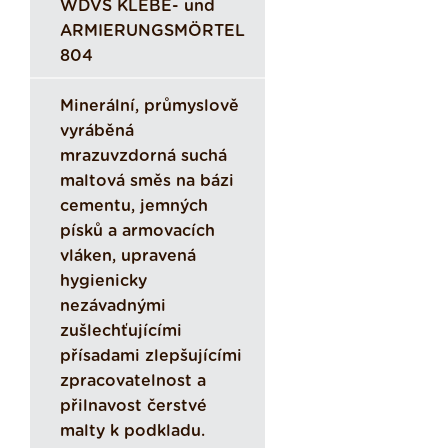
WDVS KLEBE- und
ARMIERUNGSMÖRTEL
804
Minerální, průmyslově
vyráběná
mrazuvzdorná suchá
maltová směs na bázi
cementu, jemných
písků a armovacích
vláken, upravená
hygienicky
nezávadnými
zušlechťujícími
přísadami zlepšujícími
zpracovatelnost a
přilnavost čerstvé
malty k podkladu.