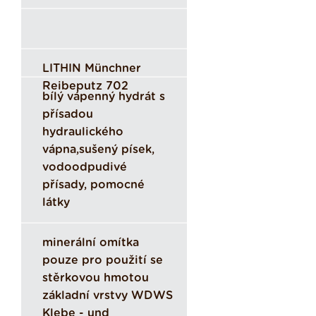
LITHIN Münchner
Reibeputz 702
bílý vápenný hydrát s
přísadou
hydraulického
vápna,sušený písek,
vodoodpudivé
přísady, pomocné
látky
minerální omítka
pouze pro použití se
stěrkovou hmotou
základní vrstvy WDWS
Klebe - und