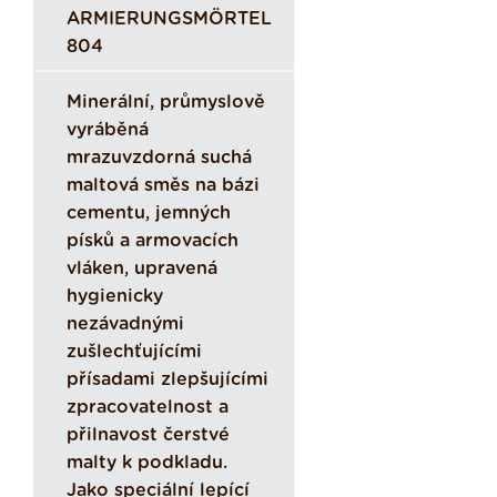
ARMIERUNGSMÖRTEL
804
Minerální, průmyslově
vyráběná
mrazuvzdorná suchá
maltová směs na bázi
cementu, jemných
písků a armovacích
vláken, upravená
hygienicky
nezávadnými
zušlechťujícími
přísadami zlepšujícími
zpracovatelnost a
přilnavost čerstvé
malty k podkladu.
Jako speciální lepící