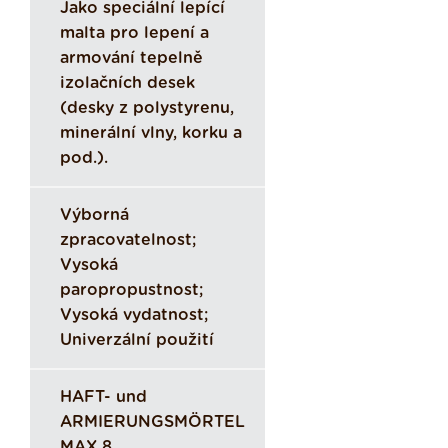
Jako speciální lepící
malta pro lepení a
armování tepelně
izolačních desek
(desky z polystyrenu,
minerální vlny, korku a
pod.).
Výborná
zpracovatelnost;
Vysoká
paropropustnost;
Vysoká vydatnost;
Univerzální použití
HAFT- und
ARMIERUNGSMÖRTEL
MAX 8