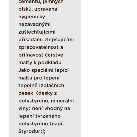
cementu, jemných
písků, upravená
hygienicky
nezávadnými
zušlechťujícími
přísadami zlepšujícími
zpracovatelnost a
přilnavost čerstvé
malty k podkladu.
Jako speciální lepící
malta pro lepení
tepelně izolačních
desek (desky z
polystyrenu, minerální
vlny) není vhodný na
lepení tvrzeného
polystyrénu (např.
Styrodur)!;