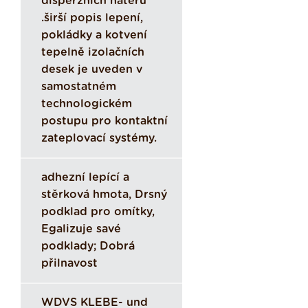
disperzních nátěrů
.širší popis lepení,
pokládky a kotvení
tepelně izolačních
desek je uveden v
samostatném
technologickém
postupu pro kontaktní
zateplovací systémy.
adhezní lepící a
stěrková hmota, Drsný
podklad pro omítky,
Egalizuje savé
podklady; Dobrá
přilnavost
WDVS KLEBE- und