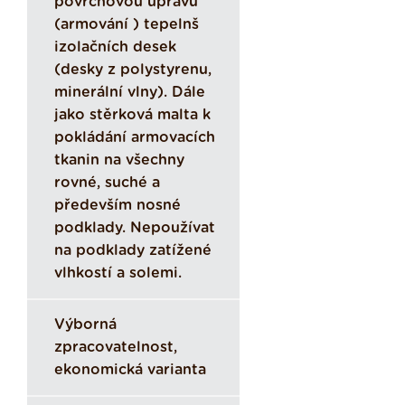
povrchovou úpravu
(armování ) tepelnš
izolačních desek
(desky z polystyrenu,
minerální vlny). Dále
jako stěrková malta k
pokládání armovacích
tkanin na všechny
rovné, suché a
především nosné
podklady. Nepoužívat
na podklady zatížené
vlhkostí a solemi.
Výborná
zpracovatelnost,
ekonomická varianta