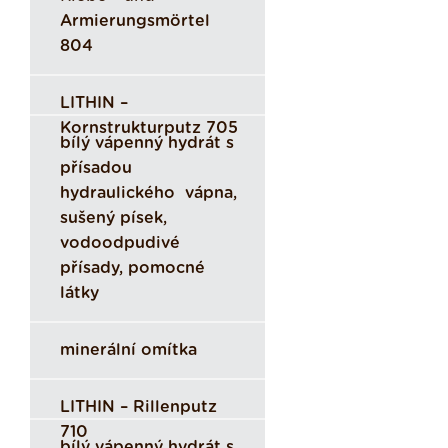
Armierungsmörtel
804
LITHIN –
Kornstrukturputz 705
bílý vápenný hydrát s
přísadou
hydraulického vápna,
sušený písek,
vodoodpudivé
přísady, pomocné
látky
minerální omítka
LITHIN – Rillenputz
710
bílý vápenný hydrát s