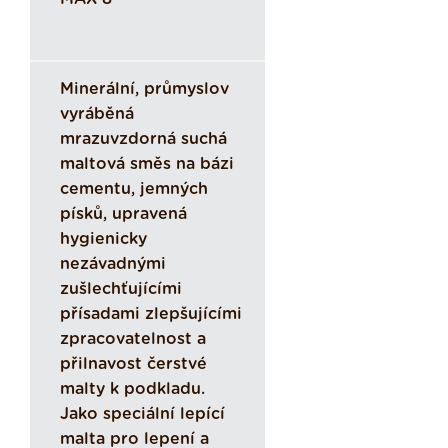
Minerální, průmyslov
vyráběná
mrazuvzdorná suchá
maltová směs na bázi
cementu, jemných
písků, upravená
hygienicky
nezávadnými
zušlechťujícími
přísadami zlepšujícími
zpracovatelnost a
přilnavost čerstvé
malty k podkladu.
Jako speciální lepící
malta pro lepení a