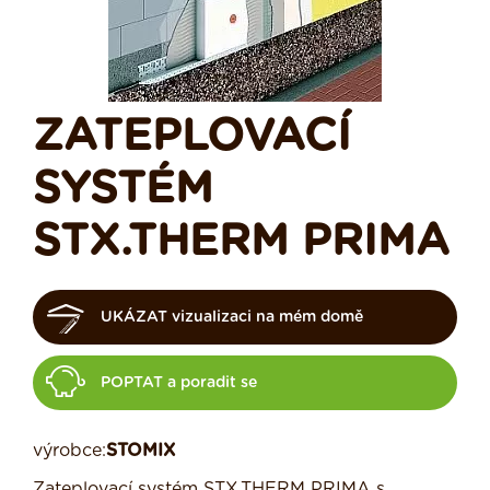
ZATEPLOVACÍ
SYSTÉM
STX.THERM PRIMA
UKÁZAT vizualizaci na mém domě
POPTAT a poradit se
výrobce:
STOMIX
Zateplovací systém STX.THERM PRIMA s