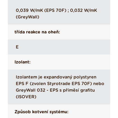
0,039 W/mK (EPS 70F) ; 0,032 W/mK
(GreyWall)
třída reakce na oheň:
E
Izolant:
Izolantem je expandovaný polystyren
EPS F (zvolen Styrotrade EPS 70F) nebo
GreyWall 032 - EPS s příměsí grafitu
(ISOVER)
Způsob kotvení systému: