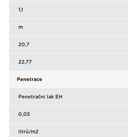
1,1
m
20,7
22,77
Penetrace
Penetrační lak EH
0,05
litrů/m2