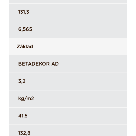
131,3
6,565
Základ
BETADEKOR AD
3,2
kg/m2
41,5
132,8