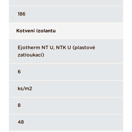
186
Kotvení izolantu
Ejotherm NT U, NTK U (plastové
zatloukací)
6
ks/m2
8
48