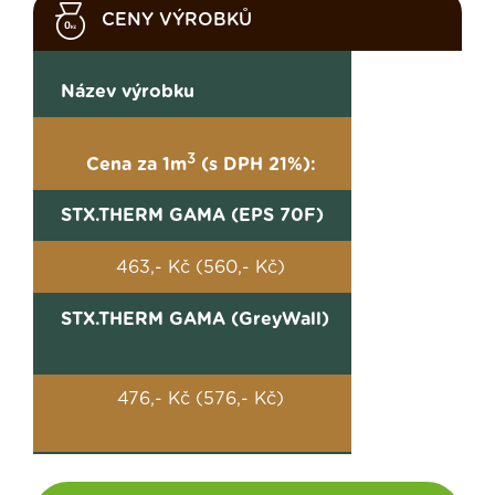
CENY VÝROBKŮ
Název výrobku
3
Cena za 1m
(s DPH 21%):
STX.THERM GAMA (EPS 70F)
463,- Kč (560,- Kč)
STX.THERM GAMA (GreyWall)
476,- Kč (576,- Kč)