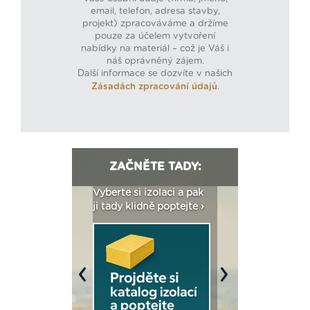
email, telefon, adresa stavby,
projekt) zpracováváme a držíme
pouze za účelem vytvoření
nabídky na materiál – což je Váš i
náš oprávněný zájem.
Další informace se dozvíte v našich
Zásadách zpracování údajů
.
ZAČNĚTE TADY:
: Fasády ETICS a
Vyberte si izolaci a pak
Vytvořte si vizualiz
dstatné v kostce ›
ji tady klidně poptejte ›
fasády ›
Previous
Next