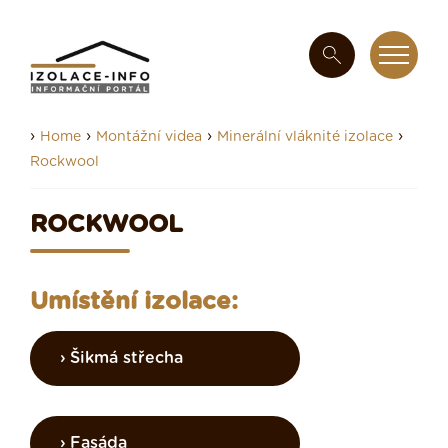
›
›
›
›
Home
Montážní videa
Minerální vláknité izolace
Rockwool
ROCKWOOL
Umístění izolace:
Šikmá střecha
Fasáda