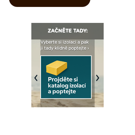
ZAČNĚTE TADY:
: Fasády ETICS a
Vyberte si izolaci a pak
Vytvořte si vizualiz
dstatné v kostce ›
ji tady klidně poptejte ›
fasády ›
Previous
Next