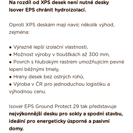
Na rozdíl od XPS desek není nutné desky
Isover EPS chránit hydroizolací.
Oproti XPS deskám mají navíc několik výhod,
zejména:
● Výrazně lepší izolační vlastnosti,
● Možnost výroby v tloušťkách až 300 mm,
● Povrch s hlubokým rastrem umožňujícím pevné
lepení běžnými tmely,
● Hrany desek bez ostrých rohů,
● Výroba v ČR pro jednoduchou logistiku a
výhodnou cenu.
Isover EPS Ground Protect 29 tak představuje
nejvýkonnější desku pro sokly a spodní stavbu,
ideální pro energeticky úsporné a pasivní
domy.