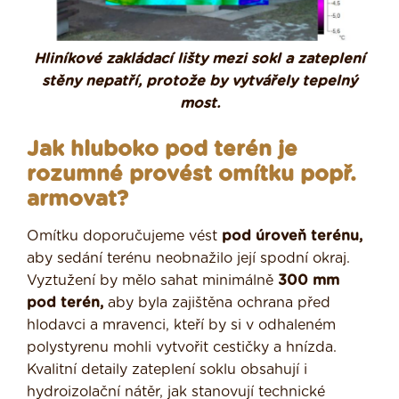
Hliníkové zakládací lišty mezi sokl a zateplení
stěny nepatří, protože by vytvářely tepelný
most.
Jak hluboko pod terén je
rozumné provést omítku popř.
armovat?
Omítku doporučujeme vést
pod úroveň terénu,
aby sedání terénu neobnažilo její spodní okraj.
Vyztužení by mělo sahat minimálně
300 mm
pod terén,
aby byla zajištěna ochrana před
hlodavci a mravenci, kteří by si v odhaleném
polystyrenu mohli vytvořit cestičky a hnízda.
Kvalitní detaily zateplení soklu obsahují i
hydroizolační nátěr, jak stanovují technické