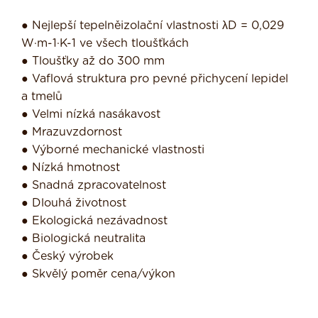
● Nejlepší tepelněizolační vlastnosti λD = 0,029
W·m-1·K-1 ve všech tloušťkách
● Tloušťky až do 300 mm
● Vaflová struktura pro pevné přichycení lepidel
a tmelů
● Velmi nízká nasákavost
● Mrazuvzdornost
● Výborné mechanické vlastnosti
● Nízká hmotnost
● Snadná zpracovatelnost
● Dlouhá životnost
● Ekologická nezávadnost
● Biologická neutralita
● Český výrobek
● Skvělý poměr cena/výkon