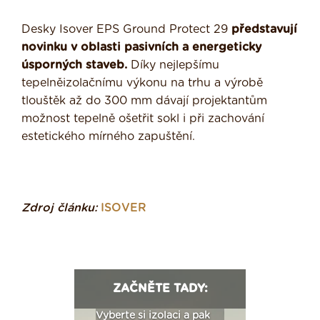
Desky Isover EPS Ground Protect 29
představují
novinku v oblasti pasivních a energeticky
úsporných staveb.
Díky nejlepšímu
tepelněizolačnímu výkonu na trhu a výrobě
tlouštěk až do 300 mm dávají projektantům
možnost tepelně ošetřit sokl i při zachování
estetického mírného zapuštění.
Zdroj článku:
ISOVER
ZAČNĚTE TADY:
: Fasády ETICS a
Vyberte si izolaci a pak
Vytvořte si vizualiz