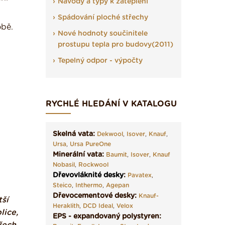
Návody a typy k zateplení
Spádování ploché střechy
obě.
Nové hodnoty součinitele
prostupu tepla pro budovy(2011)
Tepelný odpor - výpočty
RYCHLÉ HLEDÁNÍ V KATALOGU
Skelná vata:
Dekwool
,
Isover
,
Knauf
,
Ursa
,
Ursa PureOne
Minerální vata:
Baumit
,
Isover
,
Knauf
Nobasil
,
Rockwool
Dřevovláknité desky
:
Pavatex
,
Steico
,
Inthermo
,
Agepan
Dřevocementové desky:
Knauf-
tší
Heraklith
,
DCD Ideal
,
Velox
lice,
EPS - expandovaný polystyren: