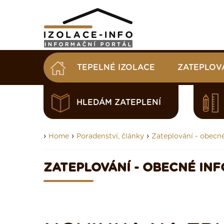
TEPELNÉ IZOLACE
ZATEPLOV
HLEDÁM ZATEPLENÍ
›
›
›
Home
Poradenství, články
Zateplování - obecn
ZATEPLOVÁNÍ - OBECNÉ IN