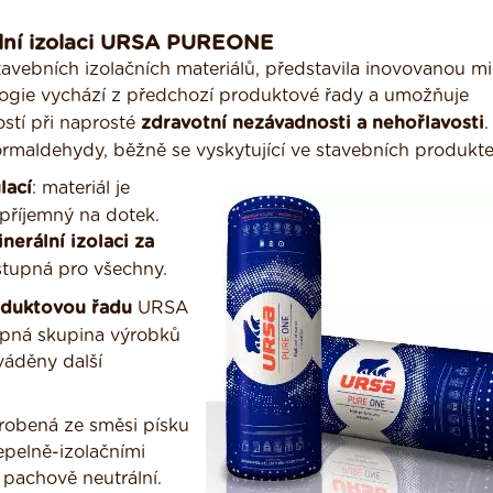
lní izolaci URSA PUREONE
vebních izolačních materiálů, představila inovovanou mi
logie vychází z předchozí produktové řady a umožňuje
stí při naprosté
zdravotní nezávadnosti
a nehořlavosti
.
rmaldehydy, běžně se vyskytující ve stavebních produkte
lací
: materiál je
 příjemný na dotek.
erální izolaci za
stupná pro všechny.
oduktovou řadu
URSA
pná skupina výrobků
áděny další
obená ze směsi písku
epelně-izolačními
 pachově neutrální.