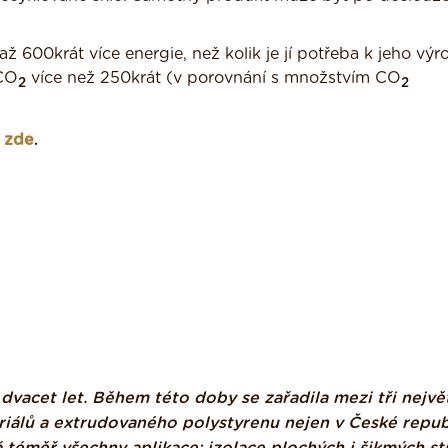
600krát více energie, než kolik je jí potřeba k jeho výr
 CO
více než 250krát (v porovnání s množstvím CO
2
2
e
zde
.
vacet let. Během této doby se zařadila mezi tři nejvě
riálů a extrudovaného polystyrenu nejen v České repub