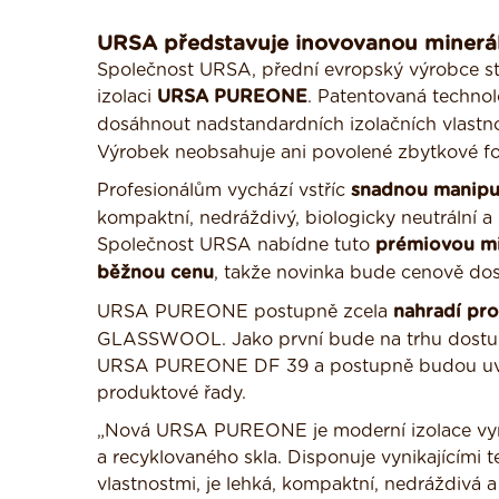
URSA představuje inovovanou minerá
Společnost URSA, přední evropský výrobce sta
izolaci
URSA PUREONE
. Patentovaná techno
dosáhnout nadstandardních izolačních vlastno
Výrobek neobsahuje ani povolené zbytkové fo
Profesionálům vychází vstříc
snadnou manipu
kompaktní, nedráždivý, biologicky neutrální a
Společnost URSA nabídne tuto
prémiovou min
běžnou cenu
, takže novinka bude cenově do
URSA PUREONE postupně zcela
nahradí pr
GLASSWOOL. Jako první bude na trhu dostu
URSA PUREONE DF 39 a postupně budou uv
produktové řady.
„Nová URSA PUREONE je moderní izolace vyr
a recyklovaného skla. Disponuje vynikajícími t
vlastnostmi, je lehká, kompaktní, nedráždivá a