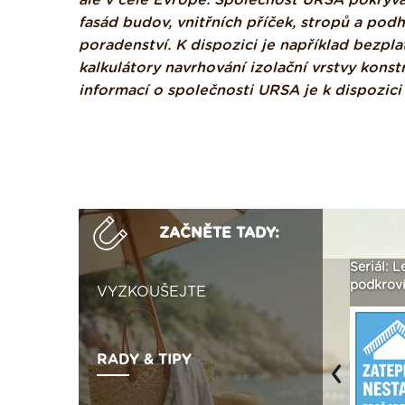
ale v celé Evropě. Společnost URSA pokrývá 
fasád budov, vnitřních příček, stropů a pod
poradenství. K dispozici je například bezpl
kalkulátory navrhování izolační vrstvy kons
informací o společnosti URSA je k dispozici
ZAČNĚTE TADY:
ak
Vytvořte si vizualizaci
Není polystyren? My ho
Seriál: L
 ›
fasády ›
seženeme! ›
podkroví
VYZKOUŠEJTE
RADY & TIPY
Previous