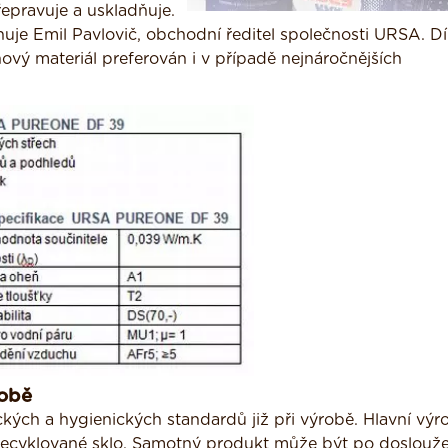
řepravuje a uskladňuje.
uje Emil Pavlovič, obchodní ředitel společnosti URSA. D
ý materiál preferován i v případě nejnáročnějších
robě
ch a hygienických standardů již při výrobě. Hlavní výr
í recyklované sklo. Samotný produkt může být po doslouže