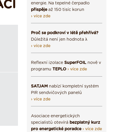
ACÍ
energie. Na tepelné čerpadlo
přispěje
až 150 tisíc korun
› více zde
Proč se podkroví v létě přehřívá?
Důležitá není jen hodnota λ
› více zde
Reflexní izolace
SuperFOIL
nově v
programu
TEPLO
› více zde
SATJAM
nabízí kompletní systém
PIR sendvičových panelů
› více zde
Asociace energetických
specialistů otevírá
bezplatný kurz
pro energetické poradce
› více zde