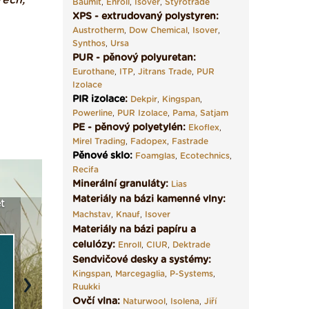
řech,
Baumit
,
Enroll
,
Isover
,
Styrotrade
XPS - extrudovaný polystyren:
Austrotherm
,
Dow Chemical
,
Isover
,
Synthos
,
Ursa
PUR - pěnový polyuretan:
Eurothane
,
ITP
,
Jitrans Trade
,
PUR
Izolace
PIR izolace
:
Dekpir
,
Kingspan
,
Powerline
,
PUR Izolace
,
Pama,
Satjam
PE - pěnový polyetylén:
Ekoflex
,
Mirel Trading
,
Fadopex
,
Fastrade
Pěnové sklo
:
Foamglas
,
Ecotechnics
,
Recifa
Minerální granuláty:
Lias
Materiály na bázi kamenné vlny:
t
Seriál: Fasády ETICS a
Vyberte si izolaci a pak
Vytvořte
Machstav
,
Knauf
,
Isover
vše podstatné v kostce ›
ji tady klidně poptejte ›
fasády ›
Materiály na bázi papíru a
celulózy:
Enroll
,
CIUR
,
Dektrade
Sendvičové desky a systémy:
Kingspan
,
Marcegaglia
,
P-Systems
,
Ruukki
Next
Ovčí vlna:
Naturwool
,
Isolena
,
Jiří