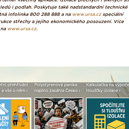
téměř všechny aplikace: izolace plochých i šikmých st
hledů i podlah. Poskytuje také nadstandardní technické
atná infolinka 800 288 888 a na
www.ursa.cz
speciální
trukce střechy a jejího ekonomického posouzení. Více
 na
www.ursa.cz
.
etní přehřívání
Polystyrenová panika
Kalkulačka na výpoče
 a vše o něm ›
naplno zasáhla Česko ›
tloušťky izolace ›