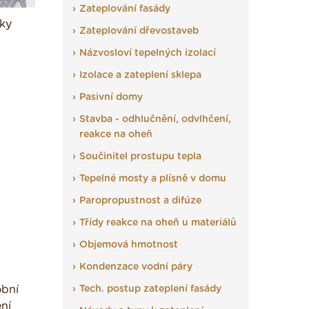
Zateplování fasády
íky
Zateplování dřevostaveb
Názvosloví tepelných izolací
Izolace a zateplení sklepa
Pasivní domy
Stavba - odhlučnění, odvlhčení,
reakce na oheň
Součinitel prostupu tepla
Tepelné mosty a plísně v domu
Paropropustnost a difúze
Třídy reakce na oheň u materiálů
Objemová hmotnost
Kondenzace vodní páry
obní
Tech. postup zateplení fasády
ní