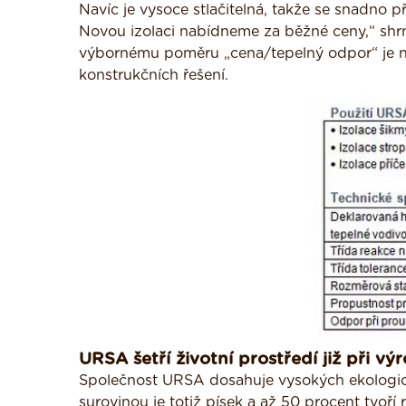
Navíc je vysoce stlačitelná, takže se snadno p
Novou izolaci nabídneme za běžné ceny,“ shrn
výbornému poměru „cena/tepelný odpor“ je nov
konstrukčních řešení.
URSA šetří životní prostředí již při vý
Společnost URSA dosahuje vysokých ekologický
surovinou je totiž písek a až 50 procent tvoř