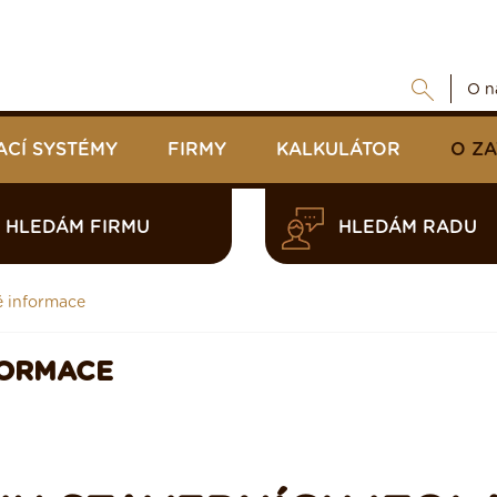
O n
ACÍ SYSTÉMY
FIRMY
KALKULÁTOR
O Z
HLEDÁM FIRMU
HLEDÁM RADU
é informace
FORMACE