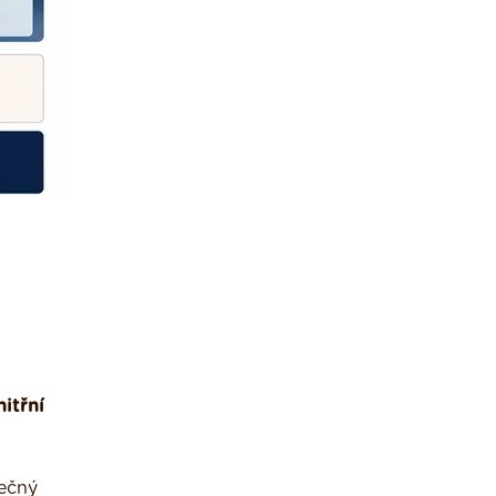
itřní
tečný