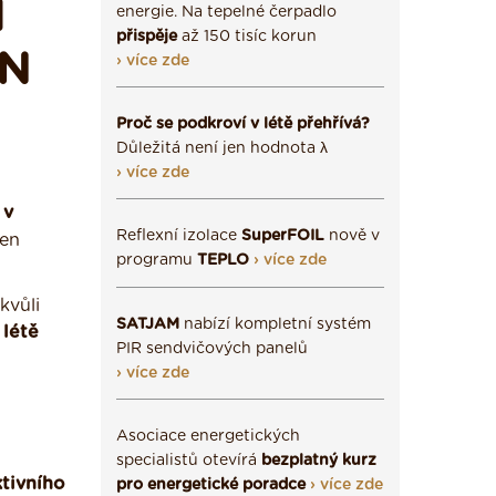
Í
energie. Na tepelné čerpadlo
přispěje
až 150 tisíc korun
EN
› více zde
Proč se podkroví v létě přehřívá?
Důležitá není jen hodnota λ
› více zde
:
v
Reflexní izolace
SuperFOIL
nově v
jen
programu
TEPLO
› více zde
kvůli
SATJAM
nabízí kompletní systém
 létě
PIR sendvičových panelů
› více zde
Asociace energetických
specialistů otevírá
bezplatný kurz
ktivního
pro energetické poradce
› více zde