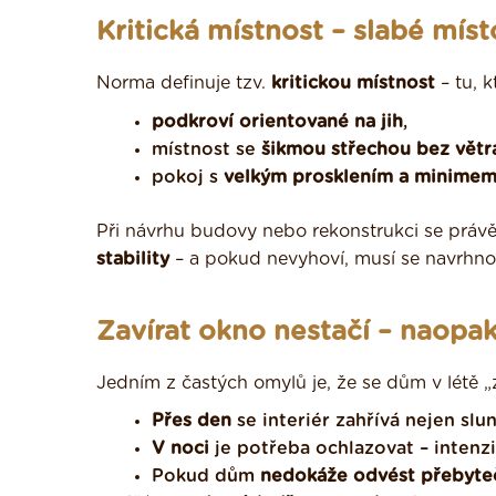
Kritická místnost – slabé mí
Norma definuje tzv.
kritickou místnost
– tu, k
podkroví orientované na jih
,
místnost se
šikmou střechou bez vět
pokoj s
velkým prosklením a minime
Při návrhu budovy nebo rekonstrukci se práv
stability
– a pokud nevyhoví, musí se navrhnou
Zavírat okno nestačí – naopa
Jedním z častých omylů je, že se dům v létě „
Přes den
se interiér zahřívá nejen slun
V noci
je potřeba ochlazovat – intenz
Pokud dům
nedokáže odvést přebyte