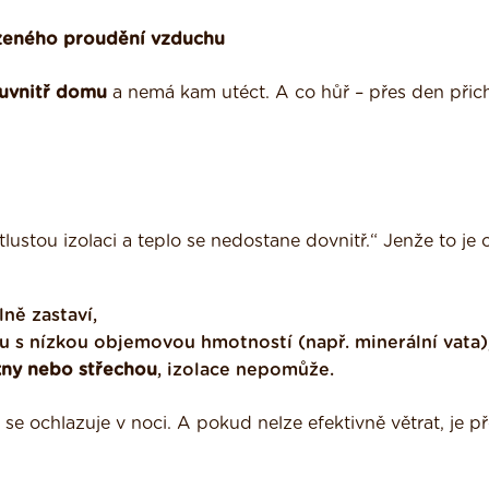
ozeného proudění vzduchu
 uvnitř domu
a nemá kam utéct. A co hůř – přes den přic
ustou izolaci a teplo se nedostane dovnitř.“ Jenže to je 
plně zastaví,
tu s nízkou objemovou hmotností (např. minerální vata)
kny nebo střechou
, izolace nepomůže.
 se ochlazuje v noci. A pokud nelze efektivně větrat, je př