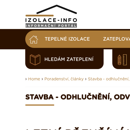
TEPELNÉ IZOLACE
ZATEPLOV
HLEDÁM ZATEPLENÍ
›
›
›
Home
Poradenství, články
Stavba - odhlučnění,
STAVBA - ODHLUČNĚNÍ, OD