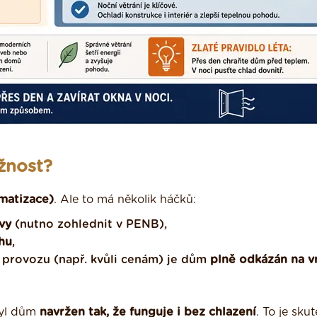
žnost?
imatizace)
. Ale to má několik háčků:
vy
(nutno zohlednit v PENB),
hu
,
 provozu (např. kvůli cenám) je dům
plně odkázán na vn
byl dům
navržen tak, že funguje i bez chlazení
. To je sku