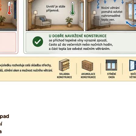
ápad
í
a