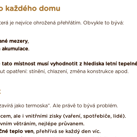
sto každého domu
terá je nejvíce ohrožená přehřátím. Obvykle to bývá:
rané mezery
,
m akumulace
.
ě
tato místnost musí vyhodnotit z hlediska letní tepeln
t opatření: stínění, chlazení, změna konstrukce apod.
k
zavírá jako termoska“. Ale právě to bývá problém.
cem, ale i vnitřními zisky (vaření, spotřebiče, lidé).
ivním větráním, nejlépe průvanem.
čné teplo ven
, přehřívá se každý den víc.