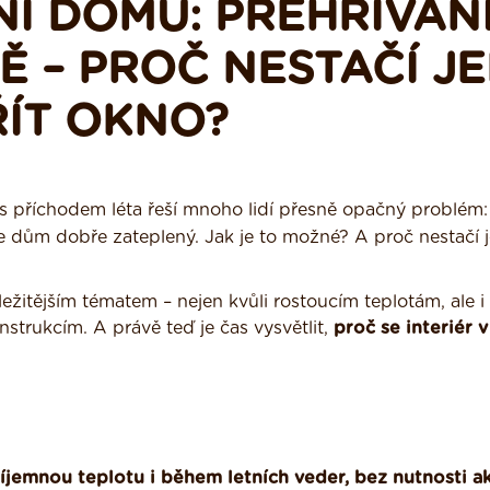
NÍ DOMU: PŘEHŘÍVÁN
Ě – PROČ NESTAČÍ J
ŘÍT OKNO?
e s příchodem léta řeší mnoho lidí přesně opačný problém
je dům dobře zateplený. Jak je to možné? A proč nestačí 
ležitějším tématem – nejen kvůli rostoucím teplotám, ale i 
strukcím. A právě teď je čas vysvětlit,
proč se interiér v
říjemnou teplotu i během letních veder, bez nutnosti a