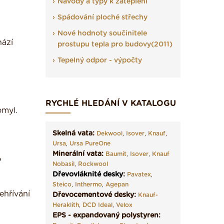
Návody a typy k zateplení
Spádování ploché střechy
Nové hodnoty součinitele
hází
prostupu tepla pro budovy(2011)
Tepelný odpor - výpočty
RYCHLÉ HLEDÁNÍ V KATALOGU
omyl.
Skelná vata:
Dekwool
,
Isover
,
Knauf
,
Ursa
,
Ursa PureOne
Minerální vata:
Baumit
,
Isover
,
Knauf
,
Nobasil
,
Rockwool
Dřevovláknité desky
:
Pavatex
,
Steico
,
Inthermo
,
Agepan
ehřívání
Dřevocementové desky:
Knauf-
Heraklith
,
DCD Ideal
,
Velox
EPS - expandovaný polystyren: