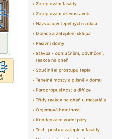
Zateplování fasády
Zateplování dřevostaveb
Názvosloví tepelných izolací
Izolace a zateplení sklepa
Pasivní domy
Stavba - odhlučnění, odvlhčení,
reakce na oheň
Součinitel prostupu tepla
Tepelné mosty a plísně v domu
Paropropustnost a difúze
Třídy reakce na oheň u materiálů
Objemová hmotnost
Kondenzace vodní páry
Tech. postup zateplení fasády