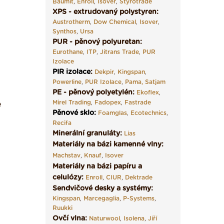
Baumit
,
Enroll
,
Isover
,
Styrotrade
XPS - extrudovaný polystyren:
Austrotherm
,
Dow Chemical
,
Isover
,
Synthos
,
Ursa
PUR - pěnový polyuretan:
Eurothane
,
ITP
,
Jitrans Trade
,
PUR
Izolace
PIR izolace
:
Dekpir
,
Kingspan
,
Powerline
,
PUR Izolace
,
Pama,
Satjam
PE - pěnový polyetylén:
Ekoflex
,
Mirel Trading
,
Fadopex
,
Fastrade
é
Pěnové sklo
:
Foamglas
,
Ecotechnics
,
Recifa
Minerální granuláty:
Lias
Materiály na bázi kamenné vlny:
Machstav
,
Knauf
,
Isover
Materiály na bázi papíru a
celulózy:
Enroll
,
CIUR
,
Dektrade
Sendvičové desky a systémy:
Kingspan
,
Marcegaglia
,
P-Systems
,
Ruukki
Ovčí vlna:
Naturwool
,
Isolena
,
Jiří