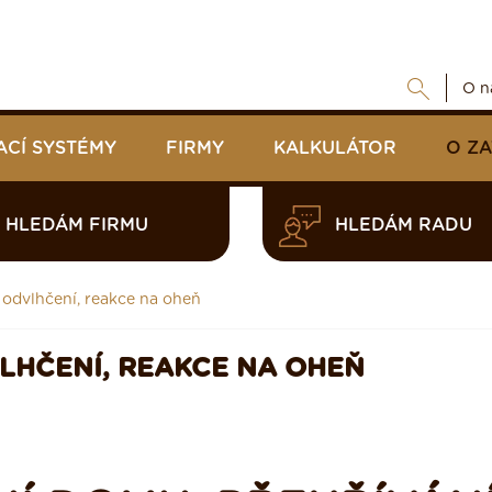
O n
ACÍ SYSTÉMY
FIRMY
KALKULÁTOR
O Z
HLEDÁM FIRMU
HLEDÁM RADU
 odvlhčení, reakce na oheň
VLHČENÍ, REAKCE NA OHEŇ