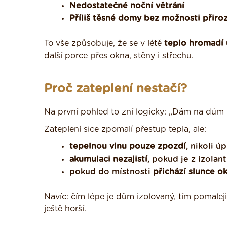
Nedostatečné noční větrání
Příliš těsné domy bez možnosti přir
To vše způsobuje, že se v létě
teplo hromadí
další porce přes okna, stěny i střechu.
Proč zateplení nestačí?
Na první pohled to zní logicky: „Dám na dům tl
Zateplení sice zpomalí přestup tepla, ale:
tepelnou vlnu pouze zpozdí
, nikoli ú
akumulaci nezajistí
, pokud je z izolan
pokud do místnosti
přichází slunce o
Navíc: čím lépe je dům izolovaný, tím pomaleji
ještě horší.