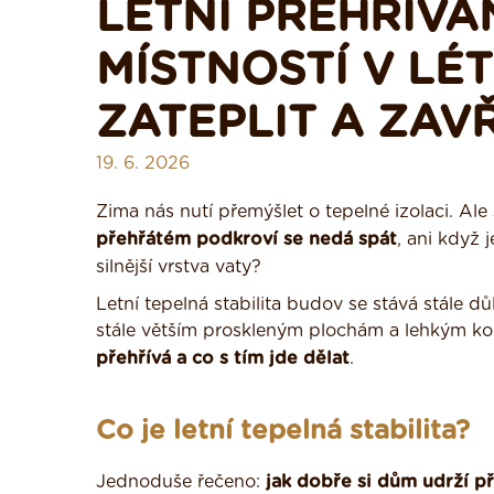
LETNÍ PŘEHŘÍVÁ
MÍSTNOSTÍ V LÉT
ZATEPLIT A ZAV
19. 6. 2026
Zima nás nutí přemýšlet o tepelné izolaci. Al
přehřátém podkroví se nedá spát
, ani když 
silnější vrstva vaty?
Letní tepelná stabilita budov se stává stále dů
stále větším proskleným plochám a lehkým kon
přehřívá a co s tím jde dělat
.
Co je letní tepelná stabilita?
Jednoduše řečeno:
jak dobře si dům udrží p