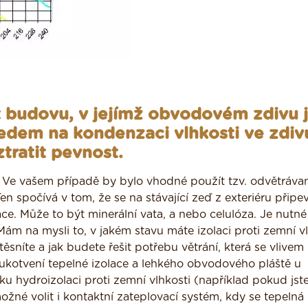
 budovu, v jejímž obvodovém zdivu 
ledem na kondenzaci vlhkosti ve zdiv
tratit pevnost.
. Ve vašem případě by bylo vhodné použít tzv. odvětráva
n spočívá v tom, že se na stávající zeď z exteriéru připev
ce. Může to být minerální vata, a nebo celulóza. Je nutné
ám na mysli to, v jakém stavu máte izolaci proti zemní vl
ěsníte a jak budete řešit potřebu větrání, která se vlivem
l ukotvení tepelné izolace a lehkého obvodového pláště u
 hydroizolaci proti zemní vlhkosti (například pokud jste
žné volit i kontaktní zateplovací systém, kdy se tepelná 