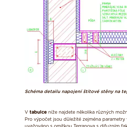
Schéma detailu napojení štítové stěny na te
V
tabulce
níže najdete několika různých možn
Pro výpočet jsou důležité zejména parametry 
uvažováno s omítkou Terranova s difuzním f