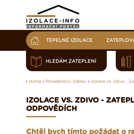
TEPELNÉ IZOLACE
ZATEPLOV
HLEDÁM ZATEPLENÍ
›
›
›
Home
Poradenství, články
Izolace vs. zdivo - 
IZOLACE VS. ZDIVO - ZATE
ODPOVĚDÍCH
Chtěl bych tímto požádat o rad