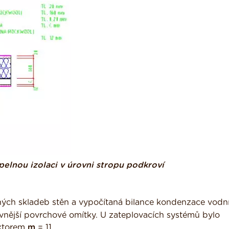
pelnou izolaci v úrovni stropu podkroví
ých skladeb stěn a vypočítaná bilance kondenzace vodní
vnější povrchové omítky. U zateplovacích systémů bylo
aktorem
m
= 11.