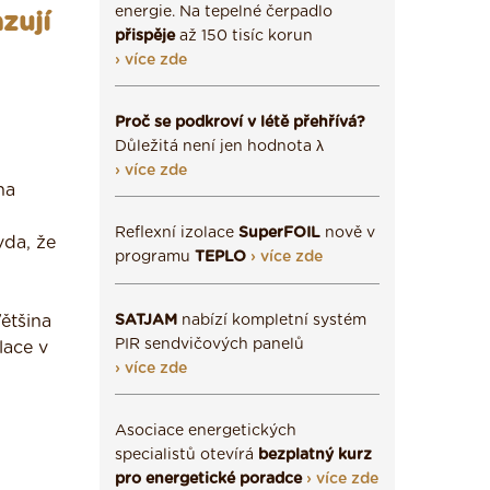
energie. Na tepelné čerpadlo
zují
přispěje
až 150 tisíc korun
› více zde
Proč se podkroví v létě přehřívá?
Důležitá není jen hodnota λ
› více zde
na
Reflexní izolace
SuperFOIL
nově v
vda, že
programu
TEPLO
› více zde
ětšina
SATJAM
nabízí kompletní systém
PIR sendvičových panelů
lace v
› více zde
Asociace energetických
specialistů otevírá
bezplatný kurz
pro energetické poradce
› více zde