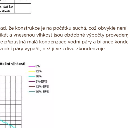
d, že konstrukce je na počátku suchá, což obvykle není
ilikát a vnesenou vlhkost jsou obdobné výpočty proveden
 je přípustná malá kondenzace vodní páry a bilance kond
vodní páry vypařit, než ji ve zdivu zkondenzuje.