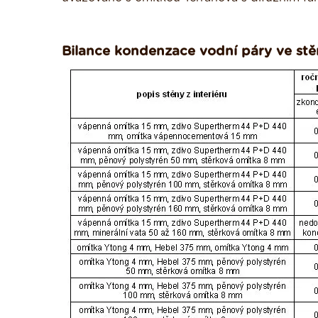
Bilance kondenzace vodní páry ve stě