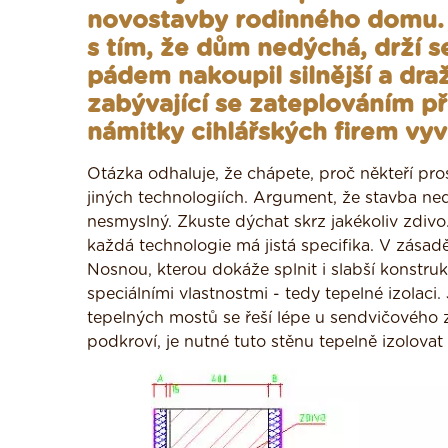
novostavby rodinného domu. C
s tím, že dům nedýchá, drží 
pádem nakoupil silnější a dra
zabývající se zateplováním p
námitky cihlářských firem vyv
Otázka odhaluje, že chápete, proč někteří pro
jiných technologiích. Argument, že stavba ned
nesmyslný. Zkuste dýchat skrz jakékoliv zdiv
každá technologie má jistá specifika. V zásadě
Nosnou, kterou dokáže splnit i slabší konstruk
speciálními vlastnostmi - tedy tepelné izolac
tepelných mostů se řeší lépe u sendvičového z
podkroví, je nutné tuto stěnu tepelně izolovat i