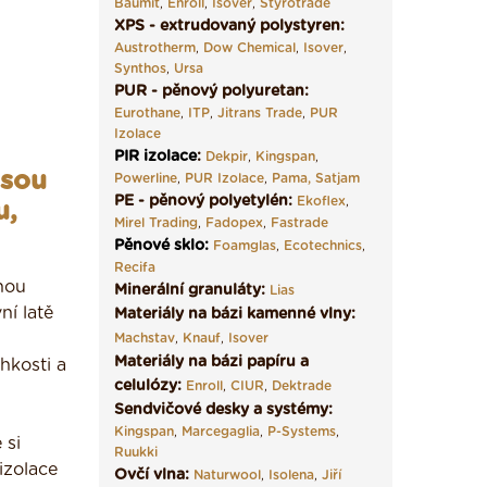
Baumit
,
Enroll
,
Isover
,
Styrotrade
XPS - extrudovaný polystyren:
Austrotherm
,
Dow Chemical
,
Isover
,
Synthos
,
Ursa
PUR - pěnový polyuretan:
Eurothane
,
ITP
,
Jitrans Trade
,
PUR
Izolace
PIR izolace
:
Dekpir
,
Kingspan
,
jsou
Powerline
,
PUR Izolace
,
Pama,
Satjam
PE - pěnový polyetylén:
Ekoflex
,
u,
Mirel Trading
,
Fadopex
,
Fastrade
Pěnové sklo
:
Foamglas
,
Ecotechnics
,
Recifa
nou
Minerální granuláty:
Lias
ní latě
Materiály na bázi kamenné vlny:
Machstav
,
Knauf
,
Isover
Materiály na bázi papíru a
hkosti a
celulózy:
Enroll
,
CIUR
,
Dektrade
Sendvičové desky a systémy:
Kingspan
,
Marcegaglia
,
P-Systems
,
 si
Ruukki
izolace
Ovčí vlna:
Naturwool
,
Isolena
,
Jiří