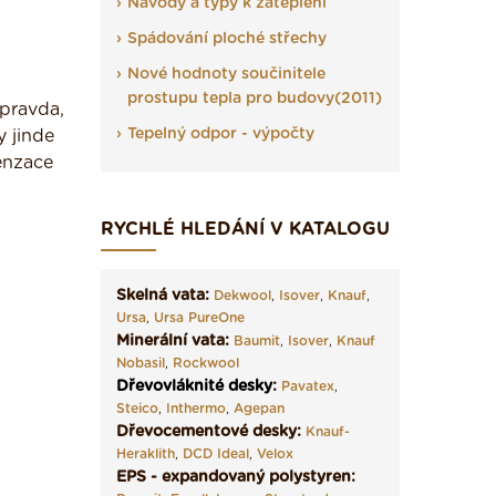
Návody a typy k zateplení
Spádování ploché střechy
Nové hodnoty součinitele
prostupu tepla pro budovy(2011)
 pravda,
Tepelný odpor - výpočty
y jinde
enzace
RYCHLÉ HLEDÁNÍ V KATALOGU
Skelná vata:
Dekwool
,
Isover
,
Knauf
,
Ursa
,
Ursa PureOne
Minerální vata:
Baumit
,
Isover
,
Knauf
Nobasil
,
Rockwool
Dřevovláknité desky
:
Pavatex
,
Steico
,
Inthermo
,
Agepan
Dřevocementové desky:
Knauf-
Heraklith
,
DCD Ideal
,
Velox
EPS - expandovaný polystyren: