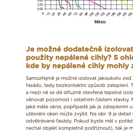
Je možné dodatečně izolovat
použity nepálené cihly? S oh
kde by nepálené cihly mohly z
Samozřejmě je možné izolovat jakoukoliv zeď
fasádu, tedy bezkontaktní způsob zateplení. Te
a mezi ně se dá difuzně otevřená tepelná izola
věnovat pozornost i ostatním částem stavby. M
jaká máte okna, popřípadě jak je zateplením ut
utěsnění oken může zvýšit. Na obr. 9 je detai
odvětrávané fasády. Pokud byste měl v pořádku
nechal objekt kompletně podříznout), tak je mo