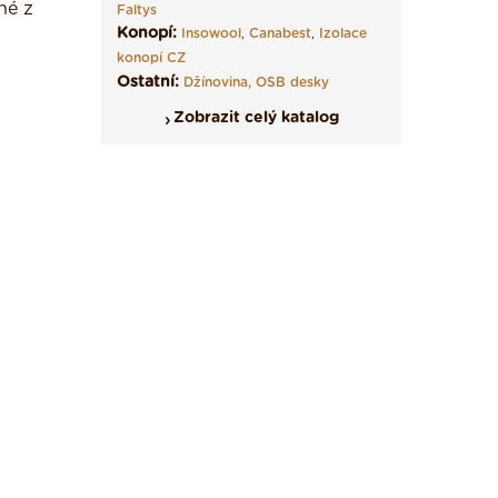
né z
Faltys
Konopí:
Insowool
,
Canabest
,
Izolace
konopí CZ
Ostatní:
Džínovina,
OSB desky
Zobrazit celý katalog