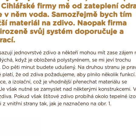
ihlářské firmy mě od zateplení odra
se v něm voda. Samozřejmě bych tím
žší materiál na zdivo. Naopak firma
řirozeně svůj systém doporučuje a
rací.
sazují jednovrstvé zdivo a někteří mohou mít zase zájem 
ýchá, když je obložená polystyrénem, se mi jeví trochu
o. Do pěti minut budete udušený. Na druhou stranu je pra
 platí, že od zdiva požadujeme, aby plnilo několik funkcí.
ce, a izolační, což je vhodnější přenechat materiálu se
i. Je však nutné se zamyslet nad některými konstrukcemi. V
diva. Pokud však štítové zdivo probíhá okolo tepelné izo
 z vnitřní strany tak, jak je naznačeno na obr. 1.