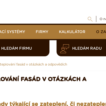
O n
ACÍ SYSTÉMY
FIRMY
KALKULÁTOR
O Z
HLEDÁM FIRMU
HLEDÁM RADU
Zateplování fasád v otázkách a odpovědích
PLOVÁNÍ FASÁD V OTÁZKÁCH A
y týkající se zateplení, či nezateple