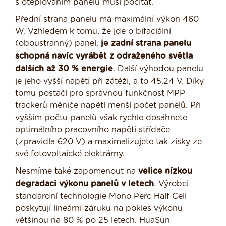
s oteplováním panelů musí počítat.
Přední strana panelu má maximální výkon 460
W. Vzhledem k tomu, že jde o bifaciální
(oboustranný) panel,
je zadní strana panelu
schopná navíc vyrábět z odraženého světla
dalších až 30 % energie
. Další výhodou panelu
je jeho vyšší napětí při zátěži, a to 45,24 V. Díky
tomu postačí pro správnou funkčnost MPP
trackerů měniče napětí menší počet panelů. Při
vyšším počtu panelů však rychle dosáhnete
optimálního pracovního napětí střídače
(zpravidla 620 V) a maximalizujete tak zisky ze
své fotovoltaické elektrárny.
Nesmíme také zapomenout na
velice nízkou
degradaci výkonu panelů v letech
. Výrobci
standardní technologie Mono Perc Half Cell
poskytují lineární záruku na pokles výkonu
většinou na 80 % po 25 letech. HuaSun