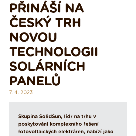
PŘINÁŠÍ NA
ČESKÝ TRH
NOVOU
TECHNOLOGII
SOLÁRNÍCH
PANELŮ
7. 4. 2023
Skupina SolidSun, lídr na trhu v
poskytování komplexního řešení
fotovoltaických elektráren, nabízí jako