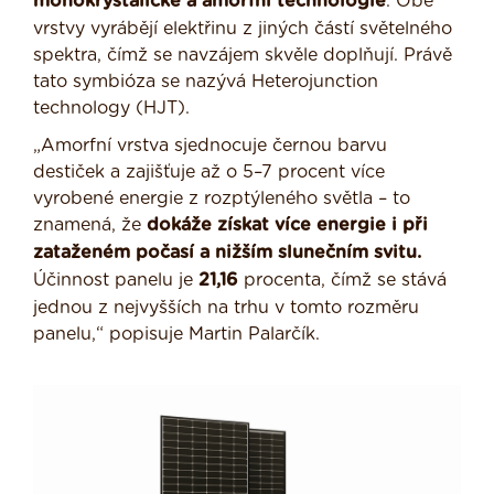
monokrystalické a amorfní technologie
. Obě
vrstvy vyrábějí elektřinu z jiných částí světelného
spektra, čímž se navzájem skvěle doplňují. Právě
tato symbióza se nazývá Heterojunction
technology (HJT).
„Amorfní vrstva sjednocuje černou barvu
destiček a zajišťuje až o 5–7 procent více
vyrobené energie z rozptýleného světla – to
znamená, že
dokáže získat více energie i při
zataženém počasí a nižším slunečním svitu.
Účinnost panelu je
21,16
procenta, čímž se stává
jednou z nejvyšších na trhu v tomto rozměru
panelu,“ popisuje Martin Palarčík.