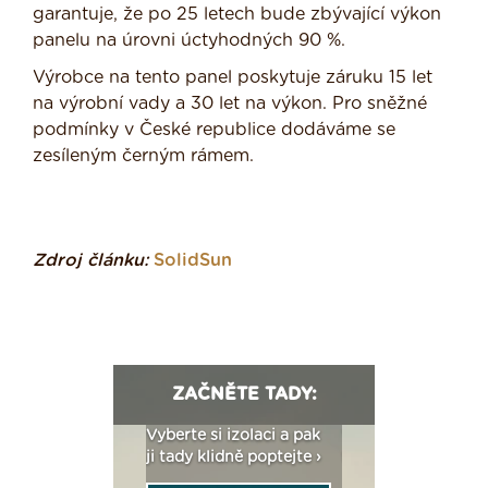
garantuje, že po 25 letech bude zbývající výkon
panelu na úrovni úctyhodných 90 %.
Výrobce na tento panel poskytuje záruku 15 let
na výrobní vady a 30 let na výkon. Pro sněžné
podmínky v České republice dodáváme se
zesíleným černým rámem.
Zdroj článku:
SolidSun
ZAČNĚTE TADY:
: Fasády ETICS a
Vyberte si izolaci a pak
Vytvořte si vizualiz
dstatné v kostce ›
ji tady klidně poptejte ›
fasády ›