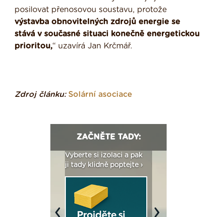
posilovat přenosovou soustavu, protože
výstavba obnovitelných zdrojů energie se
stává v současné situaci konečně energetickou
prioritou,
“ uzavírá Jan Krčmář.
Zdroj článku:
Solární asociace
ZAČNĚTE TADY:
: Fasády ETICS a
Vyberte si izolaci a pak
Vytvořte si vizualiz
dstatné v kostce ›
ji tady klidně poptejte ›
fasády ›