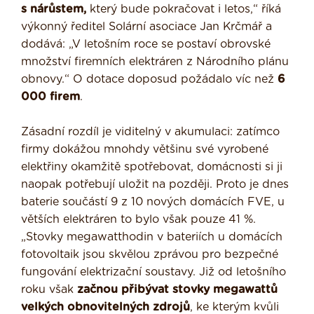
s nárůstem,
který bude pokračovat i letos,“ říká
výkonný ředitel Solární asociace Jan Krčmář a
dodává: „V letošním roce se postaví obrovské
množství firemních elektráren z Národního plánu
obnovy.“ O dotace doposud požádalo víc než
6
000 firem
.
Zásadní rozdíl je viditelný v akumulaci: zatímco
firmy dokážou mnohdy většinu své vyrobené
elektřiny okamžitě spotřebovat, domácnosti si ji
naopak potřebují uložit na později. Proto je dnes
baterie součástí 9 z 10 nových domácích FVE, u
větších elektráren to bylo však pouze 41 %.
„Stovky megawatthodin v bateriích u domácích
fotovoltaik jsou skvělou zprávou pro bezpečné
fungování elektrizační soustavy. Již od letošního
roku však
začnou přibývat stovky megawattů
velkých obnovitelných zdrojů
, ke kterým kvůli