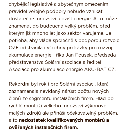
chybějící legislativě a zbytečným omezením
pravidel veřejné podpory nebude vznikat
dostatečné množství úložišť energie. A to může
znamenat do budoucna velký problém, před
kterým již mnoho let jako sektor varujeme. Je
potřeba, aby vláda společně s podporou rozvoje
OZE odstranila i všechny překážky pro rozvoj
akumulace energie,“ říká Jan Fousek, předseda
představenstva Solární asociace a ředitel
Asociace pro akumulace energie AKU-BAT CZ.
Rekordní byl rok i pro Solární asociaci, která
zaznamenala nevídaný nárůst počtu nových
členů ze segmentu instalačních firem. Hlad po
rychlé montáži velkého množství výkonově
malých zdrojů ale přináší očekávatelný problém,
a to
nedostatek kvalifikovaných montérů a
ověřených instalačních firem.