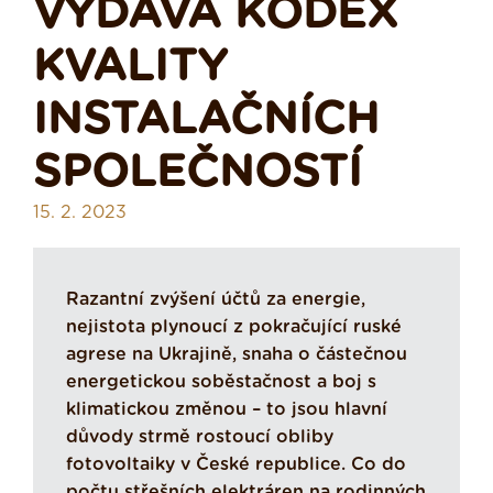
VYDÁVÁ KODEX
KVALITY
INSTALAČNÍCH
SPOLEČNOSTÍ
15. 2. 2023
Razantní zvýšení účtů za energie,
nejistota plynoucí z pokračující ruské
agrese na Ukrajině, snaha o částečnou
energetickou soběstačnost a boj s
klimatickou změnou – to jsou hlavní
důvody strmě rostoucí obliby
fotovoltaiky v České republice. Co do
počtu střešních elektráren na rodinných