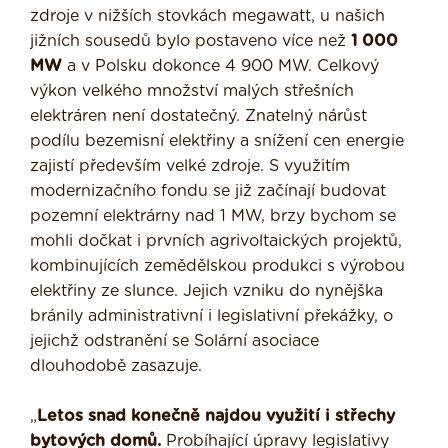
zdroje v nižších stovkách megawatt, u našich
jižních sousedů bylo postaveno více než
1 000
MW
a v Polsku dokonce 4 900 MW. Celkový
výkon velkého množství malých střešních
elektráren není dostatečný. Znatelný nárůst
podílu bezemisní elektřiny a snížení cen energie
zajistí především velké zdroje. S využitím
modernizačního fondu se již začínají budovat
pozemní elektrárny nad 1 MW, brzy bychom se
mohli dočkat i prvních agrivoltaických projektů,
kombinujících zemědělskou produkci s výrobou
elektřiny ze slunce. Jejich vzniku do nynějška
bránily administrativní i legislativní překážky, o
jejichž odstranění se Solární asociace
dlouhodobě zasazuje.
„
Letos snad konečně najdou využití i střechy
bytových domů.
Probíhající úpravy legislativy