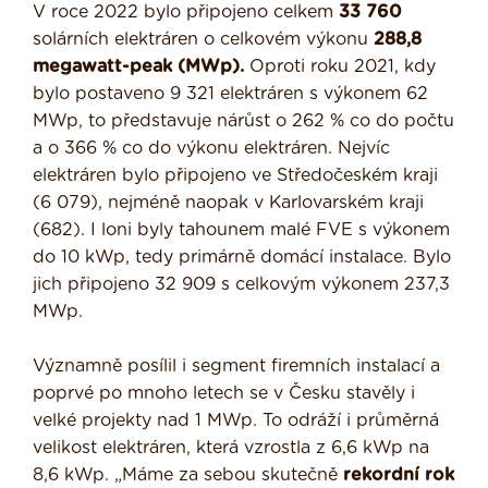
V roce 2022 bylo připojeno celkem
33 760
solárních elektráren o celkovém výkonu
288,8
megawatt-peak (MWp).
Oproti roku 2021, kdy
bylo postaveno 9 321 elektráren s výkonem 62
MWp, to představuje nárůst o 262 % co do počtu
a o 366 % co do výkonu elektráren. Nejvíc
elektráren bylo připojeno ve Středočeském kraji
(6 079), nejméně naopak v Karlovarském kraji
(682). I loni byly tahounem malé FVE s výkonem
do 10 kWp, tedy primárně domácí instalace. Bylo
jich připojeno 32 909 s celkovým výkonem 237,3
MWp.
Významně posílil i segment firemních instalací a
poprvé po mnoho letech se v Česku stavěly i
velké projekty nad 1 MWp. To odráží i průměrná
velikost elektráren, která vzrostla z 6,6 kWp na
8,6 kWp. „Máme za sebou skutečně
rekordní rok