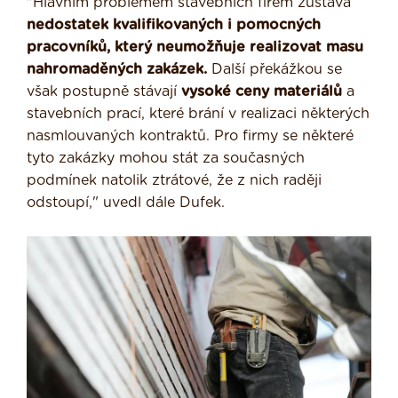
"Hlavním problémem stavebních firem zůstává
nedostatek kvalifikovaných i pomocných
pracovníků, který neumožňuje realizovat masu
nahromaděných zakázek.
Další překážkou se
však postupně stávají
vysoké ceny materiálů
a
stavebních prací, které brání v realizaci některých
nasmlouvaných kontraktů. Pro firmy se některé
tyto zakázky mohou stát za současných
podmínek natolik ztrátové, že z nich raději
odstoupí," uvedl dále Dufek.