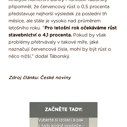
připomněl, že červencový růst o 0,5 procenta
představuje nejhorší výsledek za poslední tři
měsíce, ale stále je vysoko nad průměrem
letošního roku. "
Pro letošní rok očekáváme růst
stavebnictví o 4,1 procenta.
Pokud by však
problémy přetrvávaly v takové míře, jaké
naznačují červencová čísla, mohl by být růst o
něco nižší," dodal Táborský.
Zdroj článku:
České noviny
ZAČNĚTE TADY:
: Fasády ETICS a
Vyberte si izolaci a pak
Vytvořte si vizualiz
dstatné v kostce ›
ji tady klidně poptejte ›
fasády ›