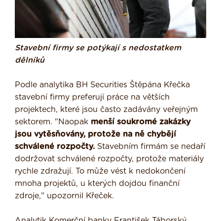
Stavební firmy se potýkají s nedostatkem
dělníků
Podle analytika BH Securities Štěpána Křečka
stavební firmy preferují práce na větších
projektech, které jsou často zadávány veřejným
sektorem. "Naopak
menší soukromé zakázky
jsou vytěsňovány, protože na ně chybějí
schválené rozpočty.
Stavebním firmám se nedaří
dodržovat schválené rozpočty, protože materiály
rychle zdražují. To může vést k nedokončení
mnoha projektů, u kterých dojdou finanční
zdroje," upozornil Křeček.
Analytik Komerční banky František Táborský