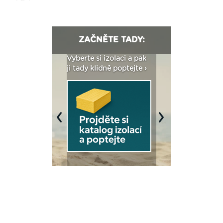
ZAČNĚTE TADY:
: Fasády ETICS a
Vyberte si izolaci a pak
Vytvořte si vizualiz
dstatné v kostce ›
ji tady klidně poptejte ›
fasády ›
Previous
Next