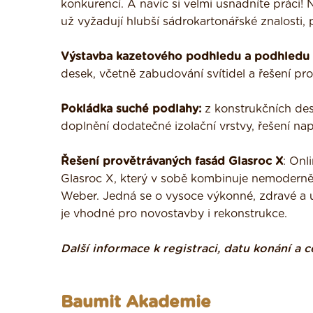
konkurencí. A navíc si velmi usnadníte práci
už vyžadují hlubší sádrokartonářské znalosti,
Výstavba kazetového podhledu a podhledu 
desek, včetně zabudování svítidel a řešení p
Pokládka suché podlahy:
z konstrukčních des
doplnění dodatečné izolační vrstvy, řešení n
Řešení provětrávaných fasád Glasroc X
: Onl
Glasroc X, který v sobě kombinuje nemodernější
Weber. Jedná se o vysoce výkonné, zdravé a ud
je vhodné pro novostavby i rekonstrukce.
Další informace k registraci, datu konání 
Baumit Akademie