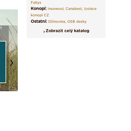
Faltys
Konopí:
Insowool
,
Canabest
,
Izolace
konopí CZ
Ostatní:
Džínovina,
OSB desky
t
Seriál: Fasády ETICS a
Vyberte si izolaci a pak
Vytvořte
Zobrazit celý katalog
vše podstatné v kostce ›
ji tady klidně poptejte ›
fasády ›
Next