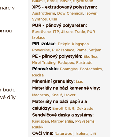
Baumit
,
Enroll
,
Isover
,
Styrotrade
XPS - extrudovaný polystyren:
náře v
Austrotherm
,
Dow Chemical
,
Isover
,
Synthos
,
Ursa
PUR - pěnový polyuretan:
ornou
Eurothane
,
ITP
,
Jitrans Trade
,
PUR
Izolace
PIR izolace
:
Dekpir
,
Kingspan
,
Powerline
,
PUR Izolace
,
Pama,
Satjam
PE - pěnový polyetylén:
Ekoflex
,
Mirel Trading
,
Fadopex
,
Fastrade
Pěnové sklo
:
Foamglas
,
Ecotechnics
,
Recifa
Minerální granuláty:
Lias
Materiály na bázi kamenné vlny:
m bude
Machstav
,
Knauf
,
Isover
vé díly
Materiály na bázi papíru a
celulózy:
Enroll
,
CIUR
,
Dektrade
Sendvičové desky a systémy:
Kingspan
,
Marcegaglia
,
P-Systems
,
Ruukki
Ovčí vlna:
Naturwool
,
Isolena
,
Jiří