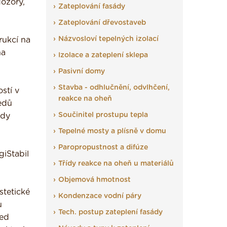
dozory,
Zateplování fasády
Zateplování dřevostaveb
Názvosloví tepelných izolací
rukcí na
na
Izolace a zateplení sklepa
Pasivní domy
Stavba - odhlučnění, odvlhčení,
stí v
reakce na oheň
edů
Součinitel prostupu tepla
ady
Tepelné mosty a plísně v domu
Paropropustnost a difúze
giStabil
Třídy reakce na oheň u materiálů
Objemová hmotnost
stetické
Kondenzace vodní páry
u
Tech. postup zateplení fasády
řed