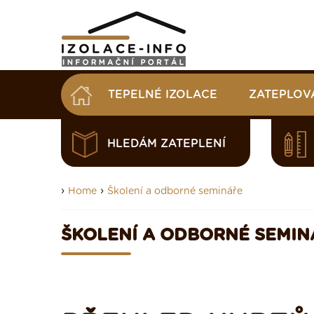
TEPELNÉ IZOLACE
ZATEPLOV
HLEDÁM ZATEPLENÍ
›
›
Home
Školení a odborné semináře
ŠKOLENÍ A ODBORNÉ SEMIN