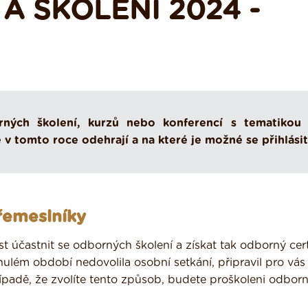
A ŠKOLENÍ 2024 -
ných školení, kurzů nebo konferencí s tematikou 
e v tomto roce odehrají a na které je možné se přihlásit
 řemeslníky
účastnit se odborných školení a získat tak odborný cert
ulém období nedovolila osobní setkání, připravil pro vá
ípadě, že zvolíte tento způsob, budete proškoleni odborn