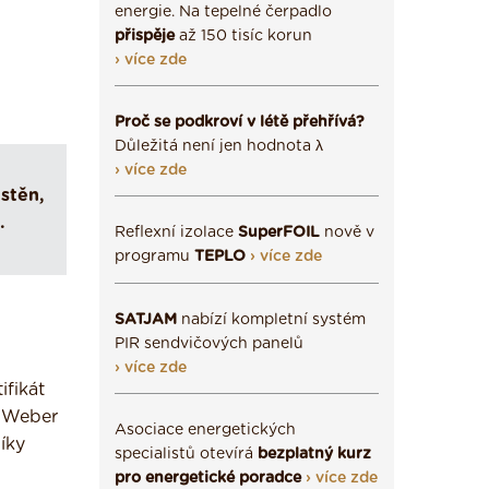
energie. Na tepelné čerpadlo
přispěje
až 150 tisíc korun
› více zde
Proč se podkroví v létě přehřívá?
Důležitá není jen hodnota λ
› více zde
stěn,
.
Reflexní izolace
SuperFOIL
nově v
programu
TEPLO
› více zde
SATJAM
nabízí kompletní systém
PIR sendvičových panelů
› více zde
ifikát
s Weber
Asociace energetických
íky
specialistů otevírá
bezplatný kurz
pro energetické poradce
› více zde