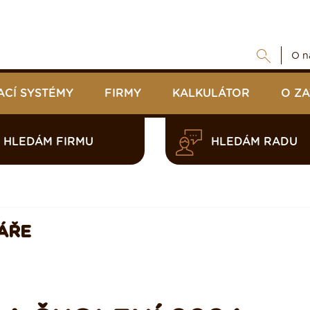
O n
ACÍ SYSTÉMY
FIRMY
KALKULÁTOR
O Z
HLEDÁM FIRMU
HLEDÁM RADU
ÁŘE