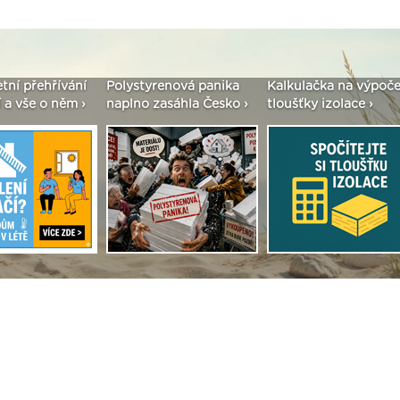
etní přehřívání
Polystyrenová panika
Kalkulačka na výpoče
 a vše o něm ›
naplno zasáhla Česko ›
tloušťky izolace ›