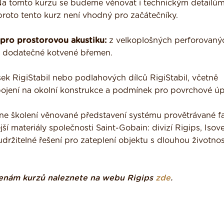
! Na tomto kurzu se budeme věnovat i technickým detailům
 proto tento kurz není vhodný pro začátečníky.
pro prostorovou akustiku:
z velkoplošných perforovaný
ro dodatečné kotvené břemen.
ek RigiStabil nebo podlahových dílců RigiStabil, včetně
apojení na okolní konstrukce a podmínek pro povrchové úp
ine školení věnované představení systému provětrávané f
 materiály společnosti Saint-Gobain: divizí Rigips, Isove
ržitelné řešení pro zateplení objektu s dlouhou životnost
a cenám kurzů naleznete na webu Rigips
zde
.