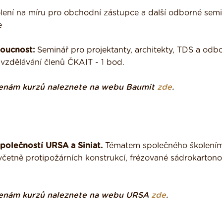
olení na míru pro obchodní zástupce a další odborné semi
e
doucnost:
Seminář pro projektanty, architekty, TDS a odb
 vzdělávání členů ČKAIT - 1 bod.
a cenám kurzů naleznete na webu Baumit
zde
.
společností URSA a Siniat.
Tématem společného školení
 včetně protipožárních konstrukcí, frézované sádrokartono
a cenám kurzů naleznete na webu URSA
zde
.