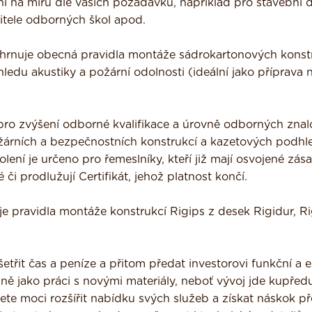
ní na míru dle vašich požadavků, například pro stavební 
čitele odborných škol apod.
hrnuje obecná pravidla montáže sádrokartonových konst
ledu akustiky a požární odolnosti (ideální jako příprava 
ro zvýšení odborné kvalifikace a úrovně odborných znalo
ožárních a bezpečnostních konstrukcí a kazetových podhl
olení je určeno pro řemeslníky, kteří již mají osvojené zás
či prodlužují Certifikát, jehož platnost končí.
e pravidla montáže konstrukcí Rigips z desek Rigidur, Ri
etřit čas a peníze a přitom předat investorovi funkční a e
jně jako práci s novými materiály, neboť vývoj jde kupřed
te moci rozšířit nabídku svých služeb a získat náskok p