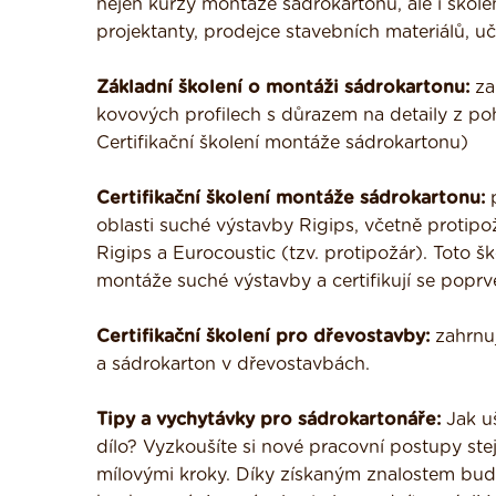
nejen kurzy montáže sádrokartonu, ale i škole
projektanty, prodejce stavebních materiálů, u
Základní školení o montáži sádrokartonu:
za
kovových profilech s důrazem na detaily z poh
Certifikační školení montáže sádrokartonu)
Certifikační školení montáže sádrokartonu:
p
oblasti suché výstavby Rigips, včetně protip
Rigips a Eurocoustic (tzv. protipožár). Toto šk
montáže suché výstavby a certifikují se poprvé 
Certifikační školení pro dřevostavby:
zahrnuj
a sádrokarton v dřevostavbách.
Tipy a vychytávky pro sádrokartonáře:
Jak uš
dílo? Vyzkoušíte si nové pracovní postupy ste
mílovými kroky. Díky získaným znalostem bude