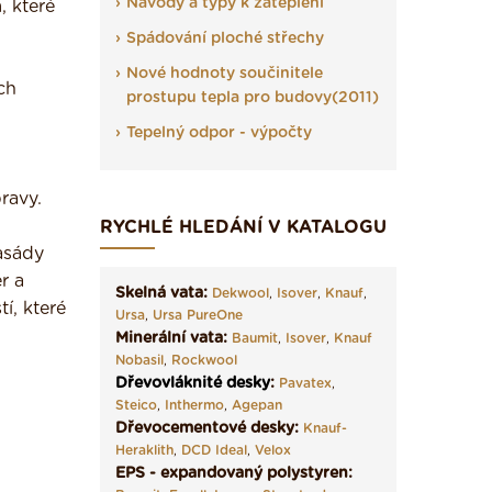
Návody a typy k zateplení
, které
Spádování ploché střechy
Nové hodnoty součinitele
ch
prostupu tepla pro budovy(2011)
Tepelný odpor - výpočty
ravy.
RYCHLÉ HLEDÁNÍ V KATALOGU
asády
r a
Skelná vata:
Dekwool
,
Isover
,
Knauf
,
í, které
Ursa
,
Ursa PureOne
Minerální vata:
Baumit
,
Isover
,
Knauf
Nobasil
,
Rockwool
Dřevovláknité desky
:
Pavatex
,
Steico
,
Inthermo
,
Agepan
Dřevocementové desky:
Knauf-
Heraklith
,
DCD Ideal
,
Velox
EPS - expandovaný polystyren: