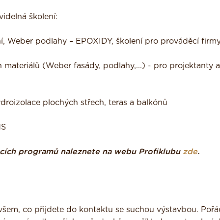
idelná školení:
í, Weber podlahy – EPOXIDY, školení pro prováděcí firm
materiálů (Weber fasády, podlahy,...) - pro projektanty a
droizolace plochých střech, teras a balkónů
MS
acích programů naleznete na webu Profiklubu
zde
.
všem, co přijdete do kontaktu se suchou výstavbou. Pořád