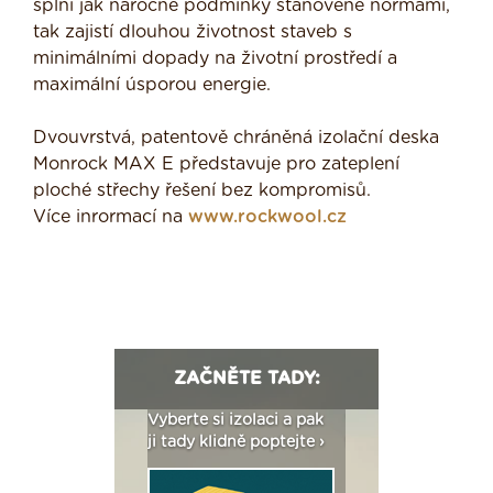
splní jak náročné podmínky stanovené normami,
tak zajistí dlouhou životnost staveb s
minimálními dopady na životní prostředí a
maximální úsporou energie.
Dvouvrstvá, patentově chráněná izolační deska
Monrock MAX E představuje pro zateplení
ploché střechy řešení bez kompromisů.
Více inrormací na
www.rockwool.cz
ZAČNĚTE TADY:
: Fasády ETICS a
Vyberte si izolaci a pak
Vytvořte si vizualiz
dstatné v kostce ›
ji tady klidně poptejte ›
fasády ›