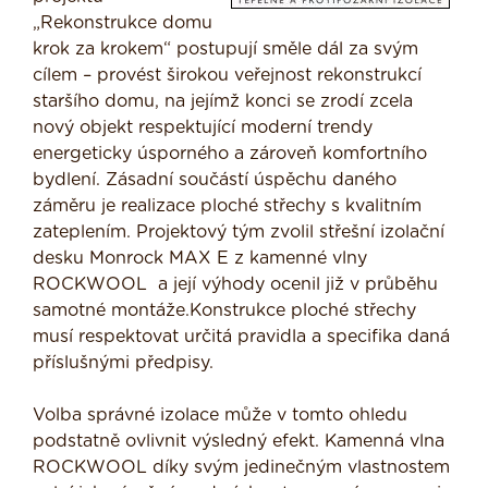
„Rekonstrukce domu
krok za krokem“ postupují směle dál za svým
cílem – provést širokou veřejnost rekonstrukcí
staršího domu, na jejímž konci se zrodí zcela
nový objekt respektující moderní trendy
energeticky úsporného a zároveň komfortního
bydlení. Zásadní součástí úspěchu daného
záměru je realizace ploché střechy s kvalitním
zateplením. Projektový tým zvolil střešní izolační
desku Monrock MAX E z kamenné vlny
ROCKWOOL a její výhody ocenil již v průběhu
samotné montáže.Konstrukce ploché střechy
musí respektovat určitá pravidla a specifika daná
příslušnými předpisy.
Volba správné izolace může v tomto ohledu
podstatně ovlivnit výsledný efekt. Kamenná vlna
ROCKWOOL díky svým jedinečným vlastnostem