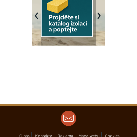
Previous
Next
O nás
Kontakty
Reklama
Mapa webu
Cookies