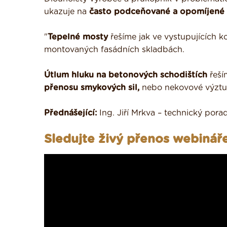
ukazuje na
často podceňované a opomíjené 
"
Tepelné mosty
řešíme jak ve vystupujících k
montovaných fasádních skladbách.
Útlum hluku na betonových schodištích
řeší
přenosu smykových sil,
nebo nekovové výztu
Přednášející:
Ing. Jiří Mrkva – technický pora
Sledujte živý přenos webináře