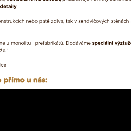
detaily
:
onstrukcích nebo patě zdiva, tak v sendvičových stěnách 
me u monolitu i prefabrikátů. Dodáváme
speciální výztuž
že."
dce
 přímo u nás: