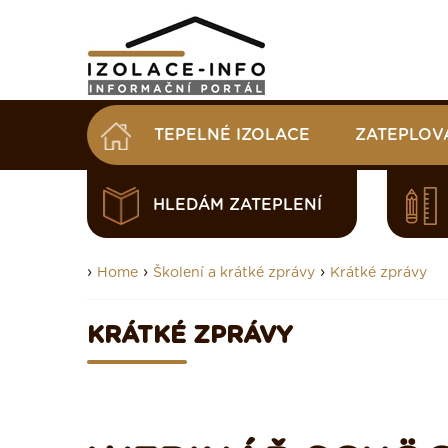
TEPELNÉ IZOLACE
ZATEPLOV
HLEDÁM ZATEPLENÍ
›
›
›
Home
Školení a krátké zprávy
Krátké zprávy
KRÁTKÉ ZPRÁVY