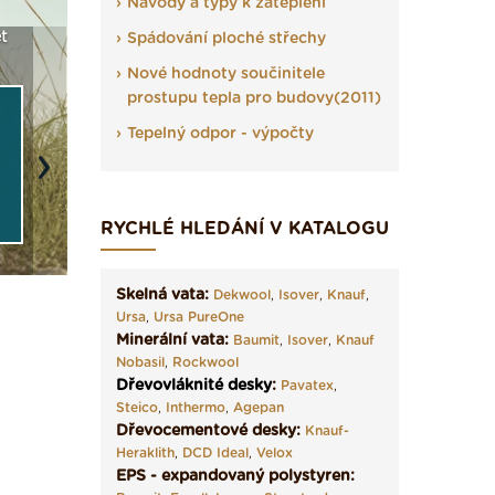
Návody a typy k zateplení
t
Seriál: Fasády ETICS a
Vyberte si izolaci a pak
Vytvořte
Spádování ploché střechy
vše podstatné v kostce ›
ji tady klidně poptejte ›
fasády ›
Nové hodnoty součinitele
prostupu tepla pro budovy(2011)
Tepelný odpor - výpočty
Next
RYCHLÉ HLEDÁNÍ V KATALOGU
Skelná vata:
Dekwool
,
Isover
,
Knauf
,
Ursa
,
Ursa PureOne
Minerální vata:
Baumit
,
Isover
,
Knauf
Nobasil
,
Rockwool
Dřevovláknité desky
:
Pavatex
,
Steico
,
Inthermo
,
Agepan
Dřevocementové desky:
Knauf-
Heraklith
,
DCD Ideal
,
Velox
EPS - expandovaný polystyren: