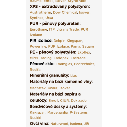
Baumit
,
Enroll
,
Isover
,
Styrotrade
XPS - extrudovaný polystyren:
Austrotherm
,
Dow Chemical
,
Isover
,
Synthos
,
Ursa
PUR - pěnový polyuretan:
Eurothane
,
ITP
,
Jitrans Trade
,
PUR
Izolace
PIR izolace
:
Dekpir
,
Kingspan
,
Powerline
,
PUR Izolace
,
Pama,
Satjam
PE - pěnový polyetylén:
Ekoflex
,
Mirel Trading
,
Fadopex
,
Fastrade
Pěnové sklo
:
Foamglas
,
Ecotechnics
,
Recifa
Minerální granuláty:
Lias
Materiály na bázi kamenné vlny:
Machstav
,
Knauf
,
Isover
Materiály na bázi papíru a
celulózy:
Enroll
,
CIUR
,
Dektrade
Sendvičové desky a systémy:
Kingspan
,
Marcegaglia
,
P-Systems
,
Ruukki
Ovčí vlna:
Naturwool
,
Isolena
,
Jiří