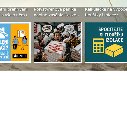
etní přehřívání
Polystyrenová panika
Kalkulačka na výpoče
 a vše o něm ›
naplno zasáhla Česko ›
tloušťky izolace ›