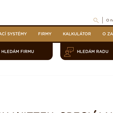
O n
ACÍ SYSTÉMY
FIRMY
KALKULÁTOR
O Z
HLEDÁM FIRMU
HLEDÁM RADU