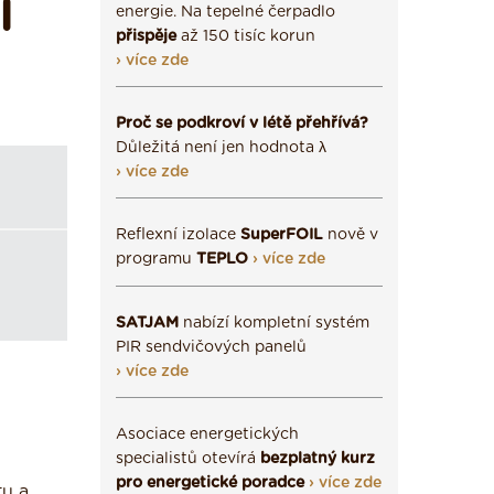
Í
energie. Na tepelné čerpadlo
přispěje
až 150 tisíc korun
› více zde
Proč se podkroví v létě přehřívá?
Důležitá není jen hodnota λ
› více zde
Reflexní izolace
SuperFOIL
nově v
programu
TEPLO
› více zde
SATJAM
nabízí kompletní systém
PIR sendvičových panelů
› více zde
Asociace energetických
specialistů otevírá
bezplatný kurz
pro energetické poradce
› více zde
tu a