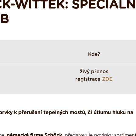
-WITTEK: SPECIÁLN
EB
Kde?
živý přenos
registrace
ZDE
 prvky k přerušení tepelných mostů, či útlumu hluku na
ce,
německá firma Schöck,
představuje novinky sortimen