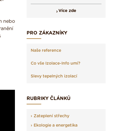
Více zde
ům nebo
ranění
PRO ZÁKAZNÍKY
s
Naše reference
Co vše Izolace-Info umí?
Slevy tepelných izolací
RUBRIKY ČLÁNKŮ
Zateplení střechy
Ekologie a energetika