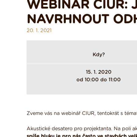
WEBINÁŘ CIUR: 
NAVRHNOUT OD
20. 1. 2021
Kdy?
15. 1. 2020
od 10:00 do 11:00
Zveme vás na webinář CIUR, tentokrát s tém
Akustické desatero pro projektanta. Na poli 
spíše hluku je pro nás často ve stavbách v