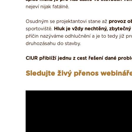
nejeví nijak fatálně.
Osudným se projektantovi stane až
provoz o
sportoviště.
Hluk je vždy nechtěný, zbytečný
příčin nazýváme odhlučnění a je to tedy již p
druhozásahu do stavby.
CIUR přiblíží jednu z cest řešení dané probl
Sledujte živý přenos webináře