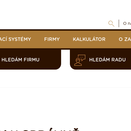
O n
ACÍ SYSTÉMY
FIRMY
KALKULÁTOR
O Z
HLEDÁM FIRMU
HLEDÁM RADU