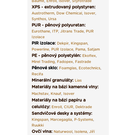
Baumit
,
Enroll
,
Isover
,
Styrotrade
XPS - extrudovaný polystyren:
Austrotherm
,
Dow Chemical
,
Isover
,
Synthos
,
Ursa
PUR - pěnový polyuretan:
Eurothane
,
ITP
,
Jitrans Trade
,
PUR
Izolace
PIR izolace
:
Dekpir
,
Kingspan
,
Powerline
,
PUR Izolace
,
Pama,
Satjam
PE - pěnový polyetylén:
Ekoflex
,
Mirel Trading
,
Fadopex
,
Fastrade
Pěnové sklo
:
Foamglas
,
Ecotechnics
,
Recifa
Minerální granuláty:
Lias
Materiály na bázi kamenné vlny:
Machstav
,
Knauf
,
Isover
Materiály na bázi papíru a
celulózy:
Enroll
,
CIUR
,
Dektrade
Sendvičové desky a systémy:
Kingspan
,
Marcegaglia
,
P-Systems
,
Ruukki
Ovčí vlna:
Naturwool
,
Isolena
,
Jiří