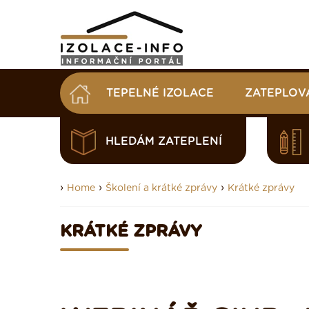
TEPELNÉ IZOLACE
ZATEPLOV
HLEDÁM ZATEPLENÍ
›
›
›
Home
Školení a krátké zprávy
Krátké zprávy
KRÁTKÉ ZPRÁVY