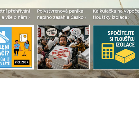
í přehřívání
Polystyrenová panika
Kalkulačka na výpočet
vše o něm ›
naplno zasáhla Česko ›
tloušťky izolace ›