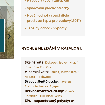
Návody a typy k zateplení
Spádování ploché střechy
Seriál: Fasády ETICS a
Vyberte si izolaci a pak
Vytvořte si
vše podstatné v kostce ›
ji tady klidně poptejte ›
fasády ›
Nové hodnoty součinitele
prostupu tepla pro budovy(2011)
Tepelný odpor - výpočty
Next
RYCHLÉ HLEDÁNÍ V KATALOGU
Skelná vata:
Dekwool
,
Isover
,
Knauf
,
Ursa
,
Ursa PureOne
Minerální vata:
Baumit
,
Isover
,
Knauf
Nobasil
,
Rockwool
Dřevovláknité desky
:
Pavatex
,
Steico
,
Inthermo
,
Agepan
Dřevocementové desky:
Knauf-
Heraklith
,
DCD Ideal
,
Velox
EPS - expandovaný polystyren: