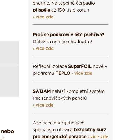
energie. Na tepelné čerpadlo
přispěje
až 150 tisíc korun
› více zde
Proč se podkroví v létě přehřívá?
Důležitá není jen hodnota λ
› více zde
Reflexní izolace
SuperFOIL
nově v
programu
TEPLO
› více zde
SATJAM
nabízí kompletní systém
PIR sendvičových panelů
› více zde
Asociace energetických
specialistů otevírá
bezplatný kurz
u nebo
pro energetické poradce
› více zde
zi