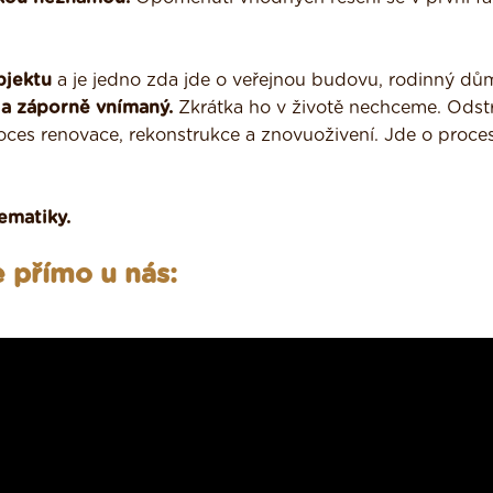
bjektu
a je jedno zda jde o veřejnou budovu, rodinný d
 a záporně vnímaný.
Zkrátka ho v životě nechceme. Odst
roces renovace, rekonstrukce a znovuoživení. Jde o proce
ematiky.
 přímo u nás: