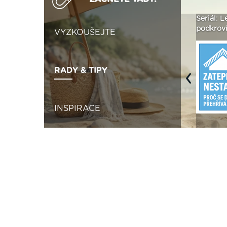
Vytvořte si vizualizaci
Není polystyren? My ho
Seriál: Letn
fasády ›
seženeme! ›
podkroví a 
VYZKOUŠEJTE
RADY & TIPY
Previous
INSPIRACE