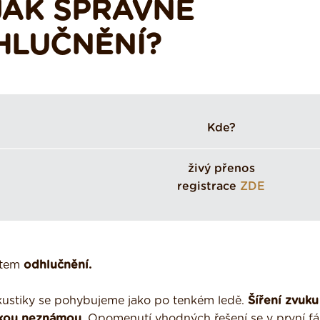
JAK SPRÁVNĚ
HLUČNĚNÍ?
Kde?
živý přenos
registrace
ZDE
atem
odhlučnění.
akustiky se pohybujeme jako po tenkém ledě.
Šíření zvuk
elkou neznámou.
Opomenutí vhodných řešení se v první fá