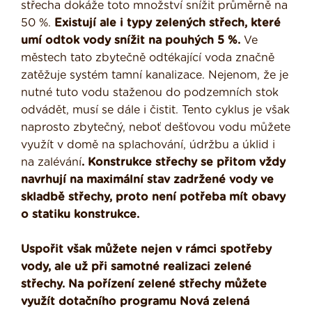
střecha dokáže toto množství snížit průměrně na
50 %.
Existují ale i typy zelených střech, které
umí odtok vody snížit na pouhých 5 %.
Ve
městech tato zbytečně odtékající voda značně
zatěžuje systém tamní kanalizace. Nejenom, že je
nutné tuto vodu staženou do podzemních stok
odvádět, musí se dále i čistit. Tento cyklus je však
naprosto zbytečný, neboť dešťovou vodu můžete
využít v domě na splachování, údržbu a úklid i
na zalévání
. Konstrukce střechy se přitom vždy
navrhují na maximální stav zadržené vody ve
skladbě střechy, proto není potřeba mít obavy
o statiku konstrukce.
Uspořit však můžete nejen v rámci spotřeby
vody, ale už při samotné realizaci zelené
střechy. Na pořízení zelené střechy můžete
využít dotačního programu Nová zelená