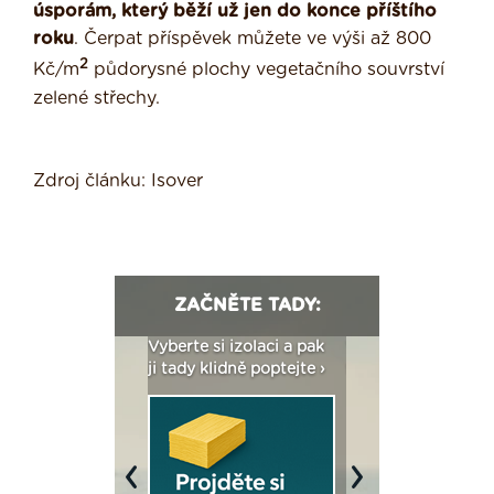
úsporám, který běží už jen do konce příštího
roku
. Čerpat příspěvek můžete ve výši až 800
2
Kč/m
půdorysné plochy vegetačního souvrství
zelené střechy.
Zdroj článku: Isover
ZAČNĚTE TADY:
: Fasády ETICS a
Vyberte si izolaci a pak
Vytvořte si vizualiz
dstatné v kostce ›
ji tady klidně poptejte ›
fasády ›
Previous
Next