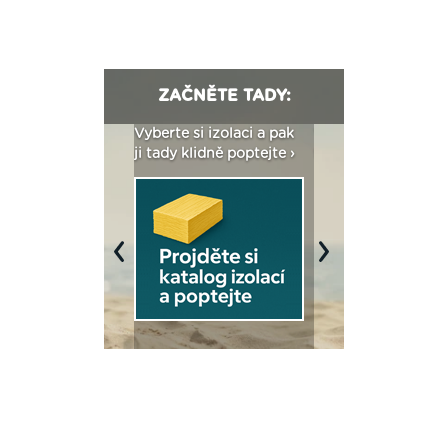
ZAČNĚTE TADY:
: Fasády ETICS a
Vyberte si izolaci a pak
Vytvořte si vizualiz
dstatné v kostce ›
ji tady klidně poptejte ›
fasády ›
Previous
Next