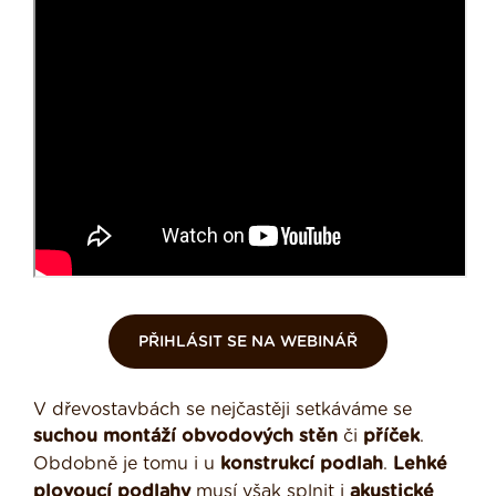
PŘIHLÁSIT SE NA WEBINÁŘ
V dřevostavbách se nejčastěji setkáváme se
suchou
montáží
obvodových
stěn
či
příček
.
Obdobně je tomu i u
konstrukcí
podlah
.
Lehké
plovoucí
podlahy
musí však splnit i
akustické